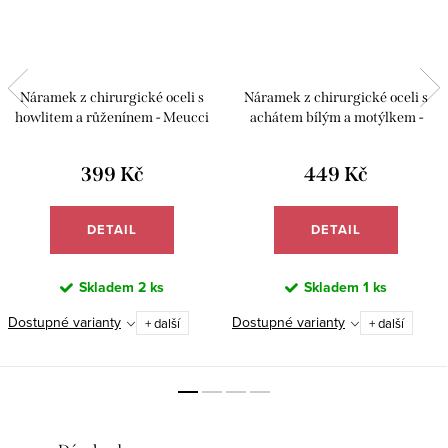
Náramek z chirurgické oceli s
Náramek z chirurgické oceli s
howlitem a růženínem - Meucci
achátem bílým a motýlkem -
BB002
Meucci BB044/23
399 Kč
449 Kč
DETAIL
DETAIL
Skladem
2 ks
Skladem
1 ks
Dostupné varianty
Dostupné varianty
+ další
+ další