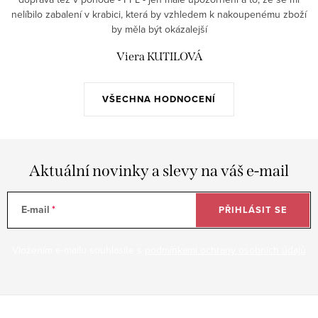
nelíbilo zabalení v krabici, která by vzhledem k nakoupenému zboží
by měla být okázalejší
Viera KUTILOVÁ
VŠECHNA HODNOCENÍ
Aktuální novinky a slevy na váš e-mail
E-mail
PŘIHLÁSIT SE
Vložením e-mailu souhlasíte s
podmínkami ochrany osobních údajů
Z