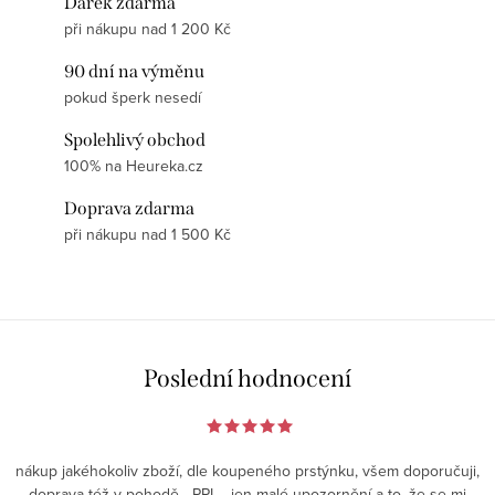
Dárek zdarma
při nákupu nad 1 200 Kč
90 dní na výměnu
pokud šperk nesedí
Spolehlivý obchod
100% na Heureka.cz
Doprava zdarma
při nákupu nad 1 500 Kč
Poslední hodnocení
nákup jakéhokoliv zboží, dle koupeného prstýnku, všem doporučuji,
doprava též v pohodě - PPL - jen malé upozornění a to, že se mi