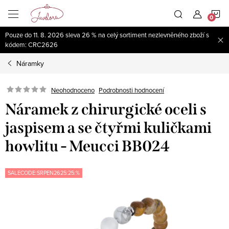
Přejít
N
na
obsah
Pouze do 11. 8. 2026 sleva 26 % na celý sortiment nezlevněného zboží s
K
kódem: CRC2626
Náramky
Neohodnoceno
Podrobnosti hodnocení
Náramek z chirurgické oceli s
jaspisem a se čtyřmi kuličkami
howlitu - Meucci BB024
SALECODE:SRPEN2625:25:%