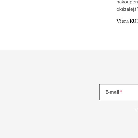
nakoupen
okázalejší
Viera KU
E-mail
V