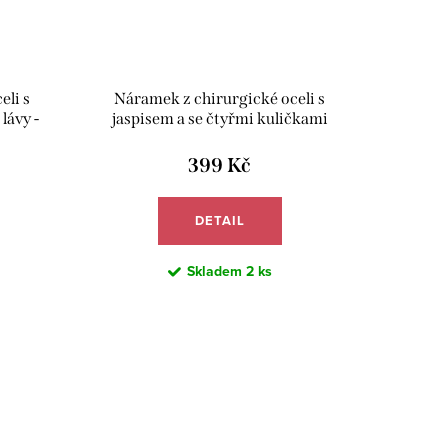
eli s
Náramek z chirurgické oceli s
lávy -
jaspisem a se čtyřmi kuličkami
howlitu - Meucci BB024
399 Kč
DETAIL
Skladem
2 ks