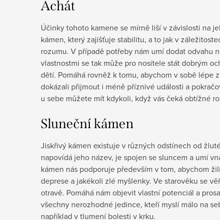
Achát
Účinky tohoto kamene se mírně liší v závislosti na j
kámen, který zajišťuje stabilitu, a to jak v záležitoste
rozumu. V případě potřeby nám umí dodat odvahu ne
vlastnostmi se tak může pro nositele stát dobrým o
dětí. Pomáhá rovněž k tomu, abychom v sobě lépe z
dokázali přijmout i méně příznivé události a pokračo
u sebe můžete mít kdykoli, když vás čeká obtížné r
Sluneční kámen
Jiskřivý kámen existuje v různých odstínech od žlu
napovídá jeho název, je spojen se sluncem a umí vná
kámen nás podporuje především v tom, abychom žili
deprese a jakékoli zlé myšlenky. Ve starověku se vě
otravě. Pomáhá nám objevit vlastní potenciál a prosa
všechny nerozhodné jedince, kteří myslí málo na se
například v tlumení bolesti v krku.