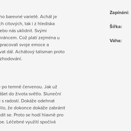
Zapínání
:
eho barevné varietě. Achát je
ch citových, tak i z hlediska
Šířka
:
bo nás uklidnit. Svými
chráncem. Což platí zejména u
Váha
:
pracovali svoje emoce a
vat dál. Achátový talisman proto
ozhodování.
té po temně červenou. Jak už
šet do života světlo. Sluneční
 s radostí. Dokáže odehnat
řilo, že dokonce dokáže zabránit
dit se. Proto se hodí hlavně pro
be. Léčebné využití spočívá