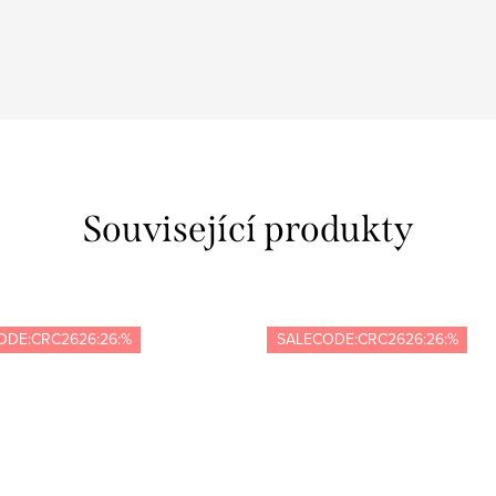
Související produkty
ODE:CRC2626:26:%
SALECODE:CRC2626:26:%