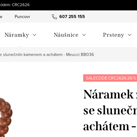
 s kódem: CRC2626
ce
Puncovní značky
Hodnocení obchodu
607 255 155
Obchodní pod
Náramky
Náušnice
Prsteny
 se slunečním kamenem a achátem - Meucci BB036
SALECODE:CRC2626:26:%
Náramek z
se slune
achátem 