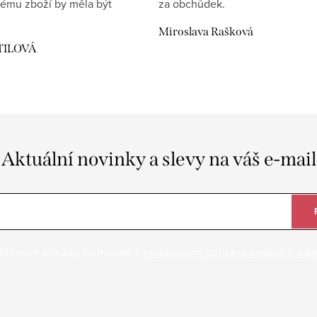
ému zboží by měla být
za obchůdek.
Miroslava Rašková
TILOVÁ
Aktuální novinky a slevy na váš e-mail
ložením e-mailu souhlasíte s
podmínkami ochrany osobních úda