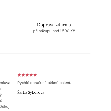
d
Doprava zdarma
při nákupu nad 1 500 Kč
omluva
Rychlé doručení, pěkné balení.
n
Šárka Sýkorová
ý.
vé
Děkuji