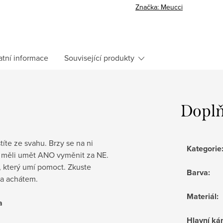
Značka:
Meucci
atní informace
Související produkty
Doplň
íte ze svahu. Brzy se na ni
Kategorie
k měli umět ANO vyměnit za NE.
, který umí pomoct. Zkuste
Barva
:
 a achátem.
Materiál
:
a
Hlavní k