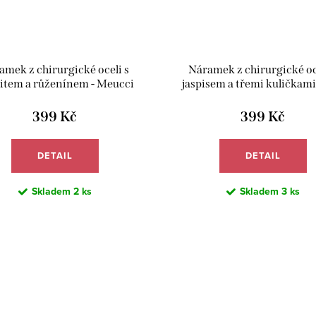
amek z chirurgické oceli s
Náramek z chirurgické oc
item a růženínem - Meucci
jaspisem a třemi kuličkami 
BB002
Meucci BB017
399 Kč
399 Kč
DETAIL
DETAIL
Skladem
2 ks
Skladem
3 ks