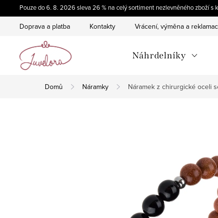
Přejít
Pouze do 6. 8. 2026 sleva 26 % na celý sortiment nezlevněného zboží
na
Doprava a platba
Kontakty
Vrácení, výměna a reklama
obsah
Náhrdelníky
Domů
Náramky
Náramek z chirurgické oceli