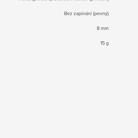
Bez zapínání (pevný)
8 mm
15 g