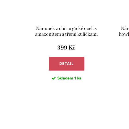
Náramek z chirurgické oceli s
Nár
amazonitem a třemi kuličkami
howl
achátu - Meucci BB016
399 Kč
DETAIL
Skladem
1 ks