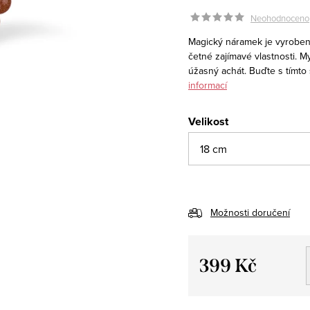
Neohodnoceno
Magický náramek je vyroben 
četné zajímavé vlastnosti. My
úžasný achát. Buďte s tímto
informací
Velikost
Možnosti doručení
399 Kč
Měrná
cena: