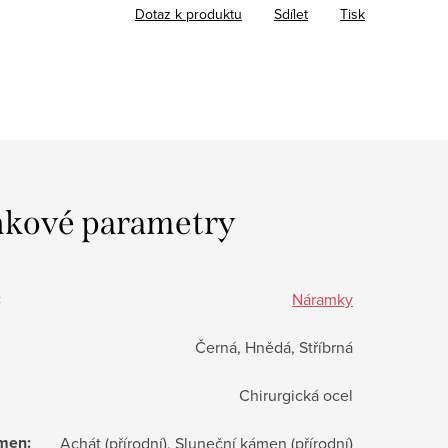
Dotaz k produktu
Sdílet
Tisk
kové parametry
:
Náramky
Černá, Hnědá, Stříbrná
Chirurgická ocel
ámen
:
Achát (přírodní), Sluneční kámen (přírodní)