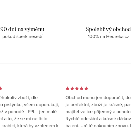
90 dní na výměnu
Spolehlivý obcho
pokud šperk nesedí
100% na Heureka.cz
éhokoliv zboží, dle
Obchod mohu jen doporučit, d
 prstýnku, všem doporučuji,
je perfektní, zboží je krásné, pa
éž v pohodě - PPL - jen malé
majitel velice příjemný a ochotn
 a to, že se mi nelíbilo
Rychlé odeslání a krásné dárko
 krabici, která by vzhledem k
balení. Určitě nakoupím znovu. 