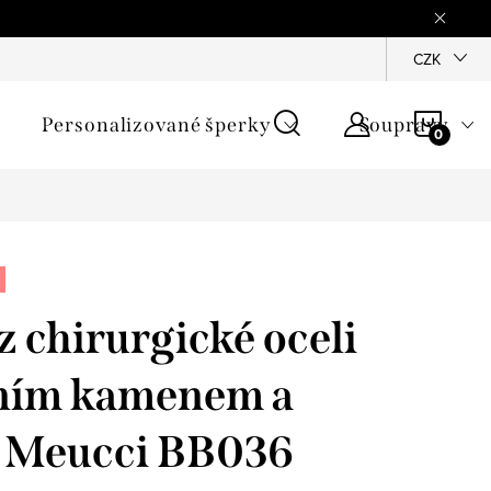
mínky
Podmínky ochrany osobních údajů
GPSR
CZK
Jak zji
NÁKU
Personalizované šperky
Soupravy
KOŠÍ
 chirurgické oceli
čním kamenem a
- Meucci BB036