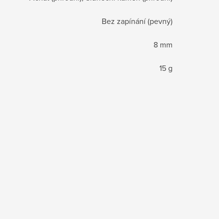
Bez zapínání (pevný)
8 mm
15 g