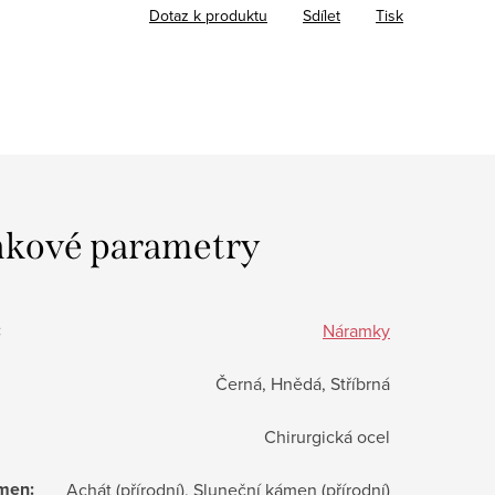
Dotaz k produktu
Sdílet
Tisk
kové parametry
:
Náramky
Černá, Hnědá, Stříbrná
Chirurgická ocel
ámen
:
Achát (přírodní), Sluneční kámen (přírodní)