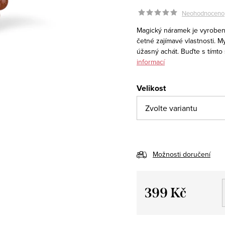
Neohodnoceno
Magický náramek je vyroben 
četné zajímavé vlastnosti. My
úžasný achát. Buďte s tímto
informací
Velikost
Možnosti doručení
399 Kč
Měrná
cena: