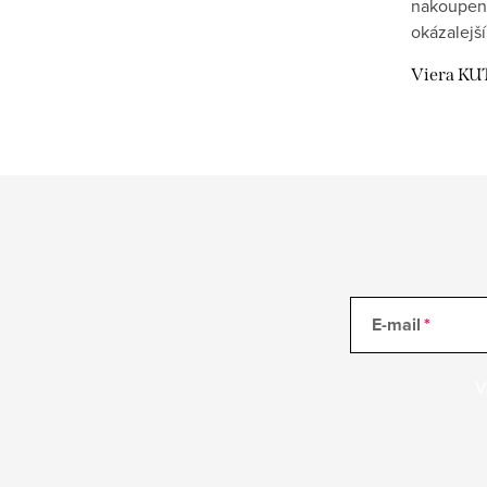
nakoupen
okázalejší
Viera KU
E-mail
V