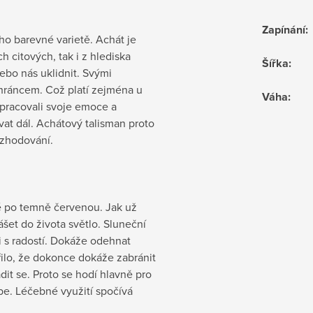
Zapínání
:
eho barevné varietě. Achát je
ch citových, tak i z hlediska
Šířka
:
bo nás uklidnit. Svými
chráncem. Což platí zejména u
Váha
:
pracovali svoje emoce a
vat dál. Achátový talisman proto
ozhodování.
té po temně červenou. Jak už
šet do života světlo. Sluneční
 s radostí. Dokáže odehnat
řilo, že dokonce dokáže zabránit
dit se. Proto se hodí hlavně pro
be. Léčebné využití spočívá