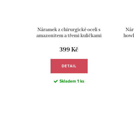
Náramek z chirurgické oceli s
Nár
amazonitem a třemi kuličkami
howl
achátu - Meucci BB016
399 Kč
DETAIL
Skladem
1 ks