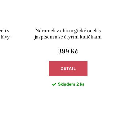
eli s
Náramek z chirurgické oceli s
lávy -
jaspisem a se čtyřmi kuličkami
howlitu - Meucci BB024
399 Kč
DETAIL
Skladem
2 ks