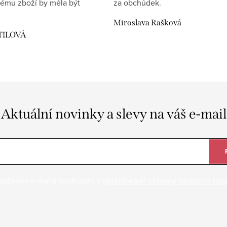
ému zboží by měla být
za obchůdek.
Miroslava Rašková
TILOVÁ
Aktuální novinky a slevy na váš e-mail
ložením e-mailu souhlasíte s
podmínkami ochrany osobních úda