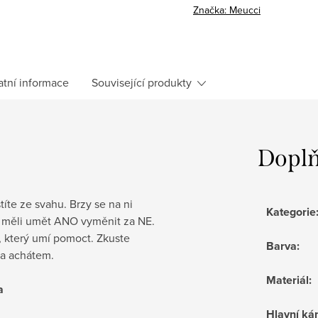
Značka:
Meucci
atní informace
Související produkty
Doplň
íte ze svahu. Brzy se na ni
Kategorie
k měli umět ANO vyměnit za NE.
, který umí pomoct. Zkuste
Barva
:
 a achátem.
Materiál
:
a
Hlavní k