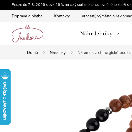
Přejít
Pouze do 7. 8. 2026 sleva 26 % na celý sortiment nezlevněného zboží 
na
Doprava a platba
Kontakty
Vrácení, výměna a reklama
obsah
Náhrdelníky
Domů
Náramky
Náramek z chirurgické oceli