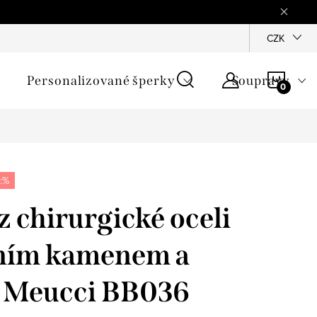
mínky
Podmínky ochrany osobních údajů
GPSR
CZK
Jak zji
NÁKU
Personalizované šperky
Soupravy
KOŠÍ
:%
 chirurgické oceli
čním kamenem a
- Meucci BB036