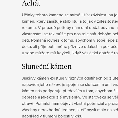
Achát
Účinky tohoto kamene se mírně liší v závislosti na j
kámen, který zajišťuje stabilitu, a to jak v záležitoste
rozumu. V případě potřeby nám umí dodat odvahu ne
vlastnostmi se tak může pro nositele stát dobrým o
dětí. Pomáhá rovněž k tomu, abychom v sobě lépe z
dokázali přijmout i méně příznivé události a pokračo
u sebe můžete mít kdykoli, když vás čeká obtížné r
Sluneční kámen
Jiskřivý kámen existuje v různých odstínech od žlu
napovídá jeho název, je spojen se sluncem a umí vná
kámen nás podporuje především v tom, abychom žili
deprese a jakékoli zlé myšlenky. Ve starověku se vě
otravě. Pomáhá nám objevit vlastní potenciál a prosa
všechny nerozhodné jedince, kteří myslí málo na se
například v tlumení bolesti v krku.