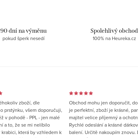
90 dní na výměnu
Spolehlivý obcho
pokud šperk nesedí
100% na Heureka.cz
éhokoliv zboží, dle
Obchod mohu jen doporučit, d
 prstýnku, všem doporučuji,
je perfektní, zboží je krásné, pa
éž v pohodě - PPL - jen malé
majitel velice příjemný a ochotn
 a to, že se mi nelíbilo
Rychlé odeslání a krásné dárko
 krabici, která by vzhledem k
balení. Určitě nakoupím znovu. 