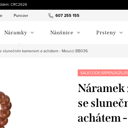
s kódem: CRC2626
ce
Puncovní značky
Hodnocení obchodu
607 255 155
Obchodní pod
Náramky
Náušnice
Prsteny
 se slunečním kamenem a achátem - Meucci BB036
SALECODE:SRPEN2625:25
Náramek z
se slune
achátem 