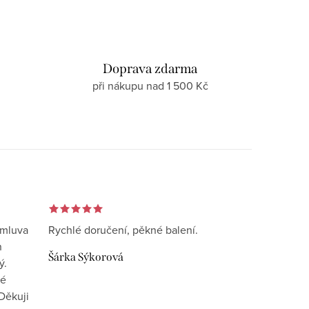
d
Doprava zdarma
při nákupu nad 1 500 Kč
omluva
Rychlé doručení, pěkné balení.
n
Šárka Sýkorová
ý.
vé
Děkuji