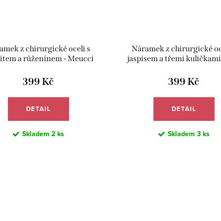
amek z chirurgické oceli s
Náramek z chirurgické oc
item a růženínem - Meucci
jaspisem a třemi kuličkami 
BB002
Meucci BB017
399 Kč
399 Kč
DETAIL
DETAIL
Skladem
2 ks
Skladem
3 ks