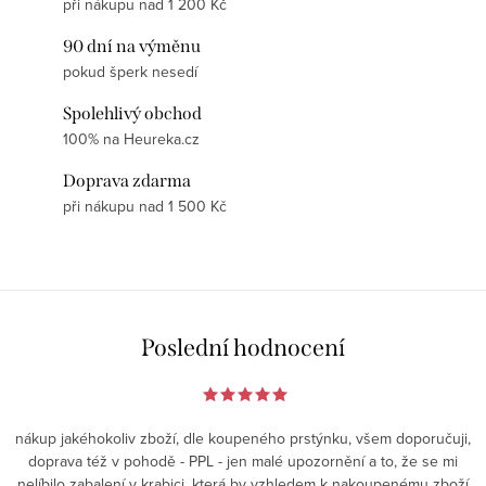
při nákupu nad 1 200 Kč
90 dní na výměnu
pokud šperk nesedí
Spolehlivý obchod
100% na Heureka.cz
Doprava zdarma
při nákupu nad 1 500 Kč
Poslední hodnocení
nákup jakéhokoliv zboží, dle koupeného prstýnku, všem doporučuji,
doprava též v pohodě - PPL - jen malé upozornění a to, že se mi
nelíbilo zabalení v krabici, která by vzhledem k nakoupenému zboží