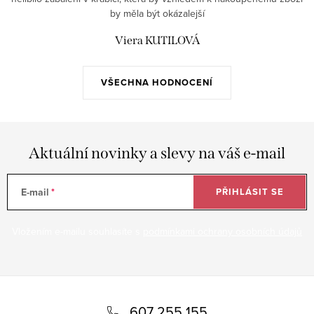
by měla být okázalejší
Viera KUTILOVÁ
VŠECHNA HODNOCENÍ
Aktuální novinky a slevy na váš e-mail
E-mail
PŘIHLÁSIT SE
Vložením e-mailu souhlasíte s
podmínkami ochrany osobních údajů
Z
á
607 255 155