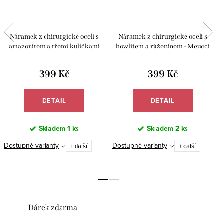
Náramek z chirurgické oceli s
Náramek z chirurgické oceli s
amazonitem a třemi kuličkami
howlitem a růženínem - Meucci
achátu - Meucci BB016
BB002
399 Kč
399 Kč
DETAIL
DETAIL
Skladem
1 ks
Skladem
2 ks
Dostupné varianty
Dostupné varianty
+ další
+ další
Dárek zdarma