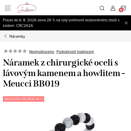
Přejít
N
na
obsah
Pouze do 6. 8. 2026 sleva 26 % na celý sortiment nezlevněného zboží s
K
kódem: CRC2626
Náramky
Neohodnoceno
Podrobnosti hodnocení
Náramek z chirurgické oceli s
lávovým kamenem a howlitem -
Meucci BB019
SALECODE:CRC2626:26:%