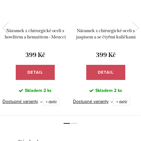
Náramek z chirurgické oceli s
Náramek z chirurgické oceli s
howlitem a hematitem - Meucci
jaspisem a se čtyřmi kuličkami
BB056
howlitu - Meucci BB024
399 Kč
399 Kč
DETAIL
DETAIL
Skladem
2 ks
Skladem
2 ks
Dostupné varianty
Dostupné varianty
+ další
+ další