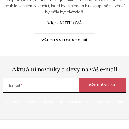
nelíbilo zabalení v krabici, která by vzhledem k nakoupenému zboží
by měla být okázalejší
Viera KUTILOVÁ
VŠECHNA HODNOCENÍ
Aktuální novinky a slevy na váš e-mail
E-mail
PŘIHLÁSIT SE
Vložením e-mailu souhlasíte s
podmínkami ochrany osobních údajů
Z