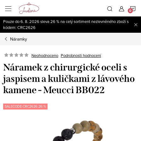
Přejít
N
na
obsah
Pouze do 6. 8. 2026 sleva 26 % na celý sortiment nezlevněného zboží s
K
kódem: CRC2626
Náramky
Neohodnoceno
Podrobnosti hodnocení
Náramek z chirurgické oceli s
jaspisem a kuličkami z lávového
kamene - Meucci BB022
SALECODE:CRC2626:26:%