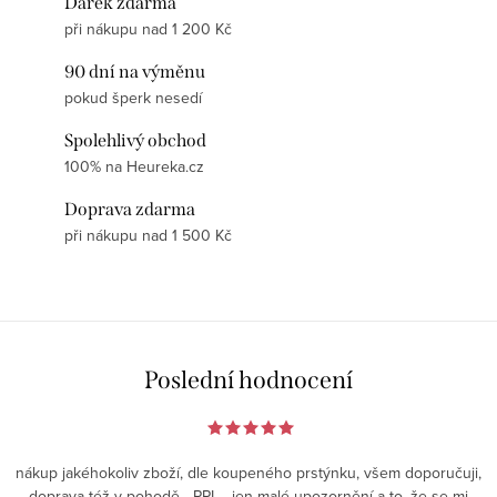
Dárek zdarma
při nákupu nad 1 200 Kč
90 dní na výměnu
pokud šperk nesedí
Spolehlivý obchod
100% na Heureka.cz
Doprava zdarma
při nákupu nad 1 500 Kč
Poslední hodnocení
nákup jakéhokoliv zboží, dle koupeného prstýnku, všem doporučuji,
doprava též v pohodě - PPL - jen malé upozornění a to, že se mi