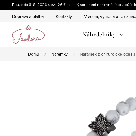
Přejít
Pouze do 6. 8. 2026 sleva 26 % na celý sortiment nezlevněného zboží
na
Doprava a platba
Kontakty
Vrácení, výměna a reklama
obsah
Náhrdelníky
Domů
Náramky
Náramek z chirurgické oceli 