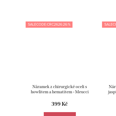
SALECODE:CRC2626:26:%
SALEC
Náramek z chirurgické oceli s
Nár
howlitem a hematitem - Meucci
jasp
BB056
399 Kč