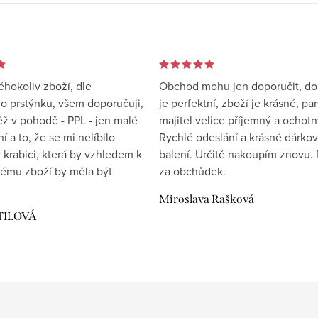
éhokoliv zboží, dle
Obchod mohu jen doporučit, d
 prstýnku, všem doporučuji,
je perfektní, zboží je krásné, pa
éž v pohodě - PPL - jen malé
majitel velice příjemný a ochotn
 a to, že se mi nelíbilo
Rychlé odeslání a krásné dárko
 krabici, která by vzhledem k
balení. Určitě nakoupím znovu. 
ému zboží by měla být
za obchůdek.
Miroslava Rašková
TILOVÁ