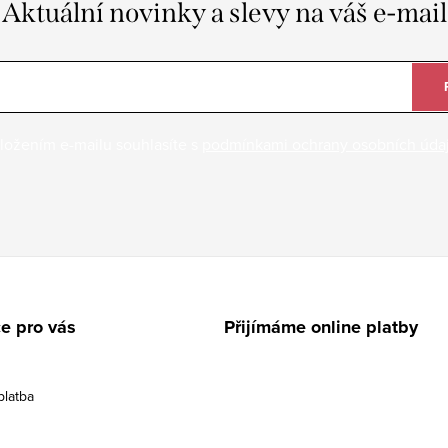
Aktuální novinky a slevy na váš e-mail
ložením e-mailu souhlasíte s
podmínkami ochrany osobních úda
e pro vás
Přijímáme online platby
platba