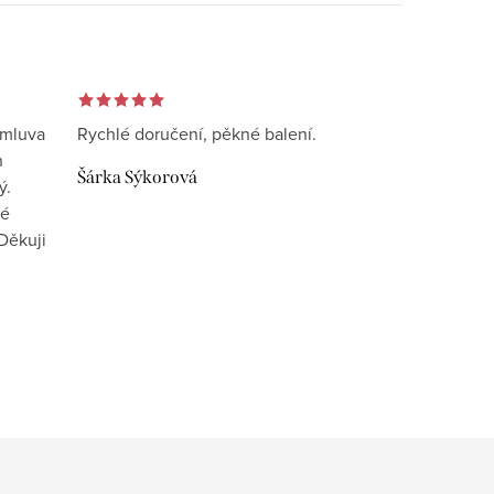
omluva
Rychlé doručení, pěkné balení.
n
Šárka Sýkorová
ý.
vé
Děkuji