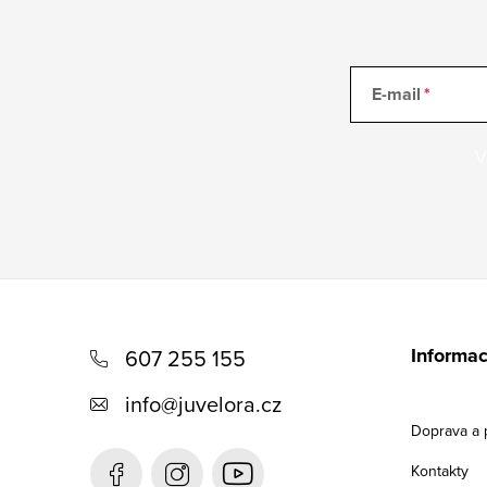
E-mail
V
Z
á
Informac
607 255 155
p
info
@
juvelora.cz
a
Doprava a 
t
Kontakty