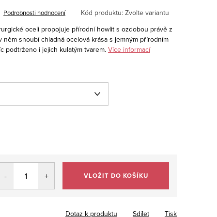
Kód produktu:
Zvolte variantu
Podrobnosti hodnocení
rgické oceli propojuje přírodní howlit s ozdobou právě z
e v něm snoubí chladná ocelová krása s jemným přírodním
 podtrženo i jejich kulatým tvarem.
Více informací
VLOŽIT DO KOŠÍKU
Dotaz k produktu
Sdílet
Tisk