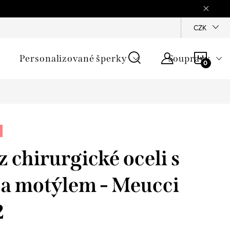
mínky
Podmínky ochrany osobních údajů
GPSR
CZK
Jak zji
NÁKU
Personalizované šperky
Soupravy
KOŠÍ
 chirurgické oceli s
a motýlem - Meucci
2