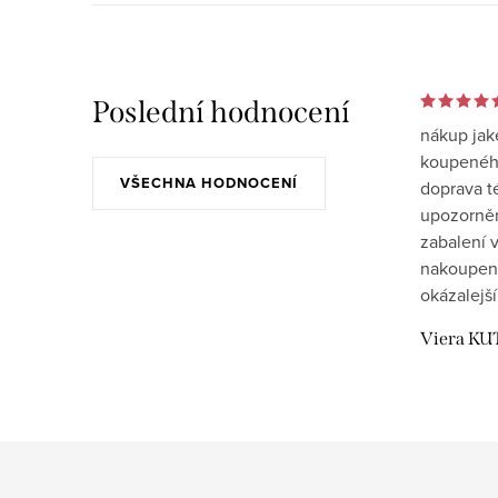
Poslední hodnocení
nákup jak
koupeného
VŠECHNA HODNOCENÍ
doprava t
upozornění
zabalení v
nakoupen
okázalejší
Viera KU