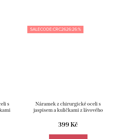
SALECODE:CRC2626:26:%
eli s
Náramek z chirurgické oceli s
čkami
jaspisem a kuličkami z lávového
6
kamene - Meucci BB022
399 Kč