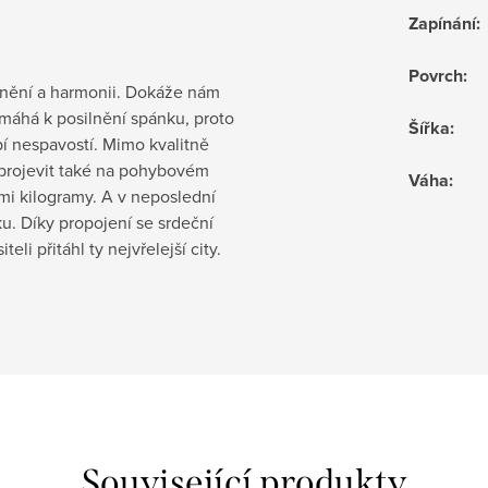
Zapínání
:
Povrch
:
dnění a harmonii. Dokáže nám
máhá k posilnění spánku, proto
Šířka
:
rpí nespavostí. Mimo kvalitně
 projevit také na pohybovém
Váha
:
ými kilogramy. A v neposlední
u. Díky propojení se srdeční
li přitáhl ty nejvřelejší city.
Související produkty