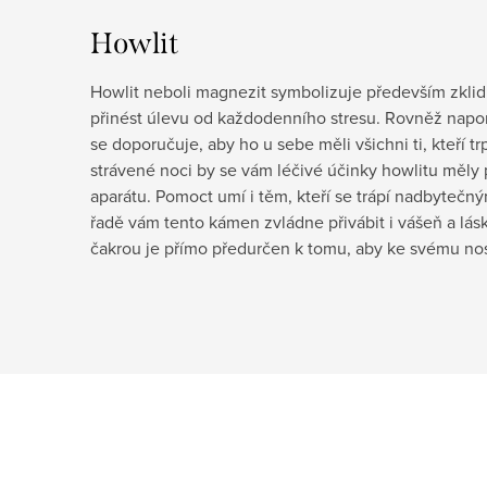
Howlit
Howlit neboli magnezit symbolizuje především zkli
přinést úlevu od každodenního stresu. Rovněž napo
se doporučuje, aby ho u sebe měli všichni ti, kteří t
strávené noci by se vám léčivé účinky howlitu měly
aparátu. Pomoct umí i těm, kteří se trápí nadbytečn
řadě vám tento kámen zvládne přivábit i vášeň a lásk
čakrou je přímo předurčen k tomu, aby ke svému nosite