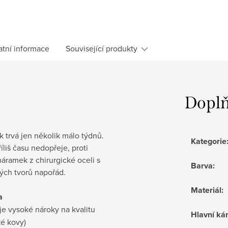
atní informace
Související produkty
Doplň
k trvá jen několik málo týdnů.
Kategorie
liš času nedopřeje, proti
náramek z chirurgické oceli s
Barva
:
ch tvorů napořád.
Materiál
:
a
je vysoké nároky na kvalitu
Hlavní k
ké kovy)