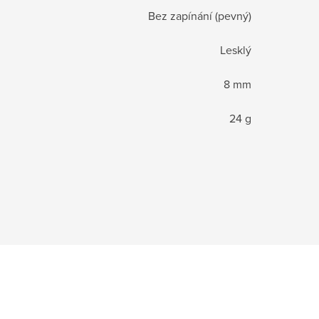
Bez zapínání (pevný)
Lesklý
8 mm
24 g