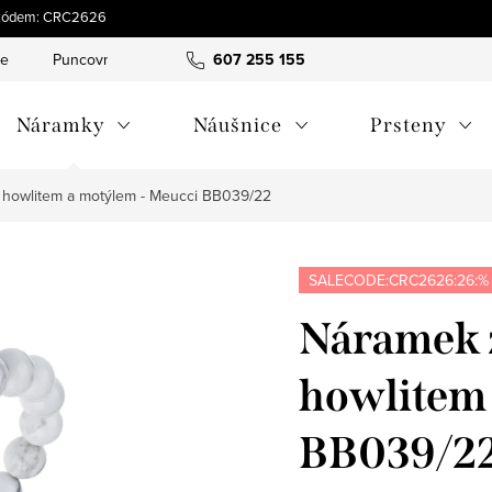
 s kódem: CRC2626
ce
Puncovní značky
Hodnocení obchodu
607 255 155
Obchodní pod
Náramky
Náušnice
Prsteny
s howlitem a motýlem - Meucci BB039/22
SALECODE:CRC2626:26:%
Náramek z
howlitem 
BB039/2