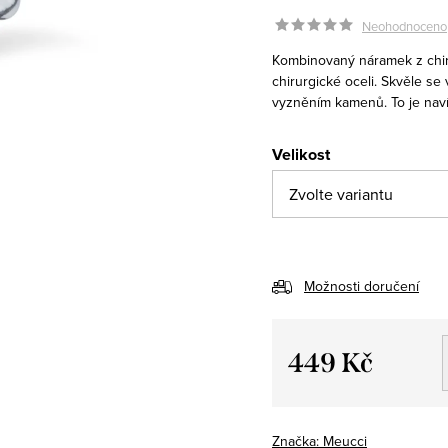
Neohodnoceno
Kombinovaný náramek z chiru
chirurgické oceli. Skvěle s
vyzněním kamenů. To je navíc
Velikost
Možnosti doručení
449 Kč
Měrná
cena:
Značka:
Meucci