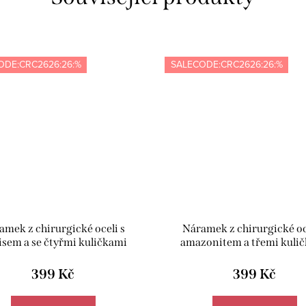
ODE:CRC2626:26:%
SALECODE:CRC2626:26:%
amek z chirurgické oceli s
Náramek z chirurgické oc
isem a se čtyřmi kuličkami
amazonitem a třemi kuli
howlitu - Meucci BB024
achátu - Meucci BB01
399 Kč
399 Kč