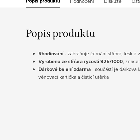
Popis produktu
Hodnocení
Diskuze
Ost
Popis produktu
Rhodiování
- zabraňuje černání stříbra, lesk a 
Vyrobeno ze stříbra ryzosti 925/1000
, znače
Dárkové balení zdarma
- součástí je dárková 
věnovací kartička a čistící utěrka