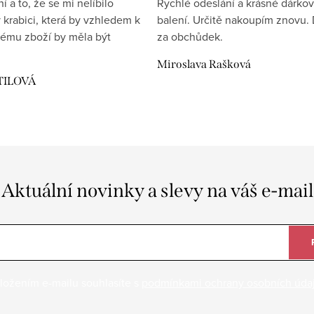
 a to, že se mi nelíbilo
Rychlé odeslání a krásné dárko
 krabici, která by vzhledem k
balení. Určitě nakoupím znovu. 
ému zboží by měla být
za obchůdek.
Miroslava Rašková
TILOVÁ
Aktuální novinky a slevy na váš e-mail
ložením e-mailu souhlasíte s
podmínkami ochrany osobních úda