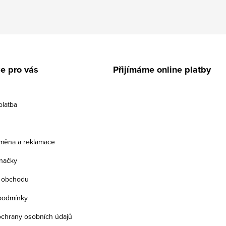
e pro vás
Přijímáme online platby
platba
ýměna a reklamace
načky
 obchodu
podmínky
chrany osobních údajů