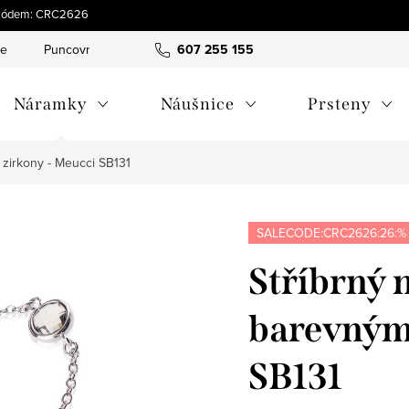
 s kódem: CRC2626
ce
Puncovní značky
Hodnocení obchodu
607 255 155
Obchodní pod
Náramky
Náušnice
Prsteny
 zirkony - Meucci SB131
SALECODE:CRC2626:26:%
Stříbrný 
barevnými
SB131