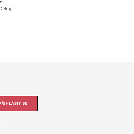
vé
Děkuji
PŘIHLÁSIT SE
jů