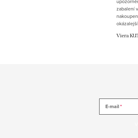
upozornění
zabalení v
nakoupen
okázalejší
Viera KU
E-mail
V