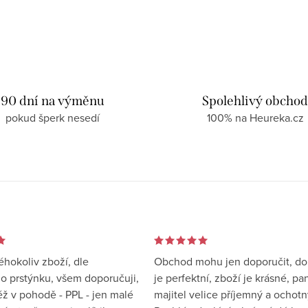
90 dní na výměnu
Spolehlivý obcho
pokud šperk nesedí
100% na Heureka.cz
éhokoliv zboží, dle
Obchod mohu jen doporučit, d
 prstýnku, všem doporučuji,
je perfektní, zboží je krásné, pa
éž v pohodě - PPL - jen malé
majitel velice příjemný a ochotn