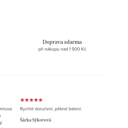
d
Doprava zdarma
při nákupu nad 1 500 Kč
omluva
Rychlé doručení, pěkné balení.
n
Šárka Sýkorová
ý.