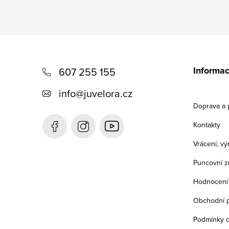
Z
á
Informac
607 255 155
p
info
@
juvelora.cz
a
Doprava a 
t
Kontakty
í
Vrácení, v
Puncovní z
Hodnocení
Obchodní 
Podmínky o