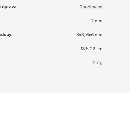
á úprava
:
Rhodiování
2 mm
zdoby
:
8x8, 6x6 mm
18,5-22 cm
2,7 g