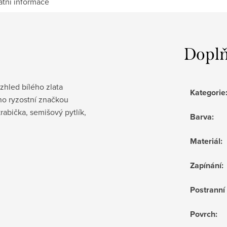
atní informace
Doplň
vzhled bílého zlata
Kategorie
no ryzostní značkou
krabička
, semišový pytlík,
Barva
:
Materiál
:
Zapínání
:
Postrann
Povrch
: