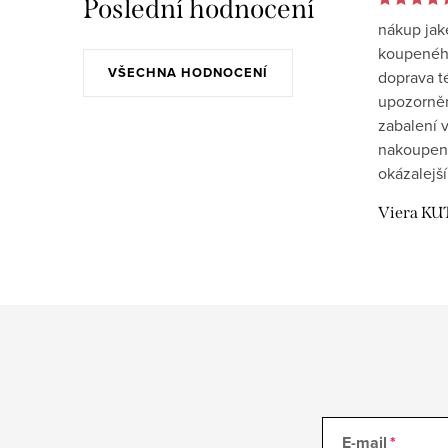
Poslední hodnocení
nákup jak
koupeného
VŠECHNA HODNOCENÍ
doprava t
upozornění
zabalení v
nakoupen
okázalejší
Viera KU
E-mail