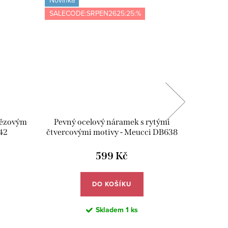
Novinka
Novinka
SALECODE:SRPEN2625:25:%
SALECOD
tězovým
Pevný ocelový náramek s rytými
Pevný oc
42
čtvercovými motivy - Meucci DB638
599 Kč
DO KOŠÍKU
Skladem
1 ks