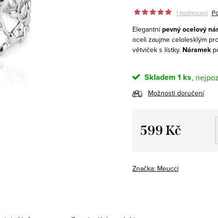
1 hodnocení
Po
Elegantní
pevný ocelový ná
oceli zaujme celolesklým 
větviček s lístky.
Náramek
p
Skladem
1 ks
Možnosti doručení
599 Kč
Měrná
cena:
Značka:
Meucci