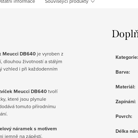
statní informace
Související produkty
Doplň
ek Meucci DB640
je vyroben z
Kategorie
í, dlouhou životností a stálým
ý vzhled i při každodenním
Barva
:
Materiál
:
tviček Meucci DB640
tvoří
ky, které jsou plynule
Zapínání
:
 dodává tomuto přírodnímu
ání.
Povrch
:
elový náramek s motivem
Délka ná
mi jemně na zápěstí.