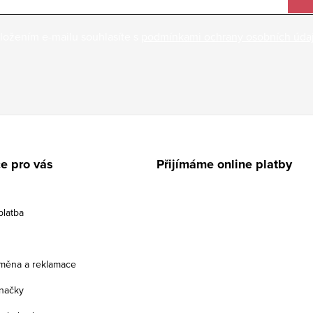
ložením e-mailu souhlasíte s
podmínkami ochrany osobních úda
e pro vás
Přijímáme online platby
platba
ýměna a reklamace
načky