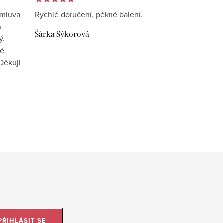
omluva
Rychlé doručení, pěkné balení.
n
Šárka Sýkorová
ý.
vé
Děkuji
PŘIHLÁSIT SE