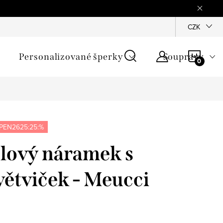
mínky
Podmínky ochrany osobních údajů
GPSR
CZK
Jak zji
NÁKU
Personalizované šperky
Soupravy
KOŠÍ
PEN2625:25:%
lový náramek s
ětviček - Meucci