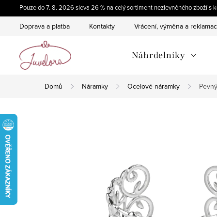
Přejít
Pouze do 7. 8. 2026 sleva 26 % na celý sortiment nezlevněného zboží 
na
Doprava a platba
Kontakty
Vrácení, výměna a reklama
obsah
Náhrdelníky
Domů
Náramky
Ocelové náramky
Pevný