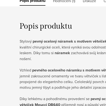
Popis produktu
Hodnocení (1)
Diskuze
O
Popis produktu
Stylový
pevný ocelový náramek s motivem větvič
kvalitní chirurgické oceli, která vyniká svou odolnost
leskem. Díky tomu si
náramek
zachovává svůj krásn
nošení.
Vzhled
pevného ocelového náramku s motivem vě
jemně zakroucené ornamenty ve tvaru větviček s líst
propojené do elegantního celku. Celolesklý povrch
motivu jemný třpyt a podtrhuje jeho detailní zpracov
Díky lehkému a pohodlnému provedení se
pevný oc
větviček
Meucci DB640
příjemně nosí a působí vel