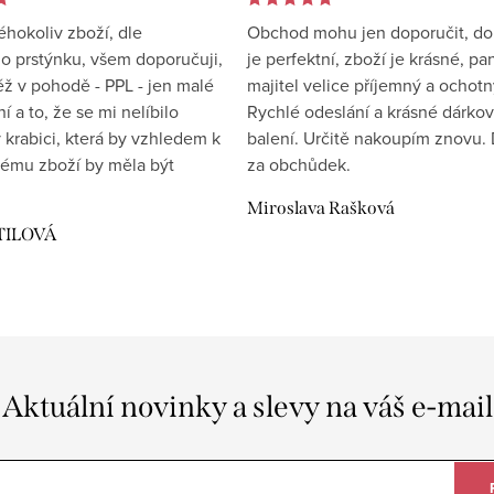
éhokoliv zboží, dle
Obchod mohu jen doporučit, d
 prstýnku, všem doporučuji,
je perfektní, zboží je krásné, pa
éž v pohodě - PPL - jen malé
majitel velice příjemný a ochotn
 a to, že se mi nelíbilo
Rychlé odeslání a krásné dárko
 krabici, která by vzhledem k
balení. Určitě nakoupím znovu. 
ému zboží by měla být
za obchůdek.
Miroslava Rašková
TILOVÁ
Aktuální novinky a slevy na váš e-mail