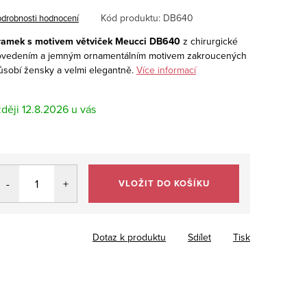
Kód produktu:
DB640
drobnosti hodnocení
ramek s motivem větviček Meucci DB640
z chirurgické
provedením a jemným ornamentálním motivem zakroucených
ůsobí žensky a velmi elegantně.
Více informací
12.8.2026
VLOŽIT DO KOŠÍKU
Dotaz k produktu
Sdílet
Tisk