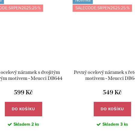
a
Novinka
ODE:SRPEN2625:25:%
SALECODE:SRPEN2625:25:%
 ocelový náramek s dvojitým
Pevný ocelový náramek s ře
vým motivem - Meucci DB644
motivem - Meucci DB6
599 Kč
549 Kč
DO KOŠÍKU
DO KOŠÍKU
Skladem
2 ks
Skladem
3 ks