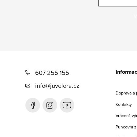
V
Z
á
Informac
607 255 155
p
info
@
juvelora.cz
a
Doprava a 
t
Kontakty
í
Vrácení, v
Puncovní z