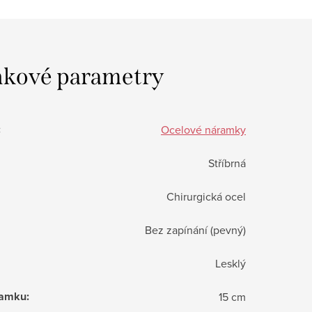
kové parametry
:
Ocelové náramky
Stříbrná
Chirurgická ocel
Bez zapínání (pevný)
Lesklý
ramku
:
15 cm