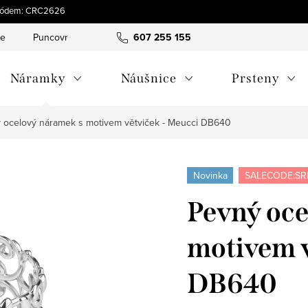
s kódem: CRC2626
ce
Puncovní značky
Hodnocení obchodu
607 255 155
Obchodní pod
Náramky
Náušnice
Prsteny
 ocelový náramek s motivem větviček - Meucci DB640
Novinka
SALECODE:SR
Pevný oce
motivem v
DB640