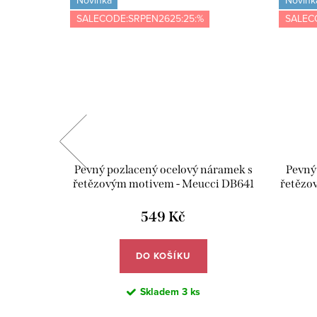
Novinka
Novink
SALECODE:SRPEN2625:25:%
SALEC
náramek s
Pevný pozlacený ocelový náramek s
Pevný
ci DB639
řetězovým motivem - Meucci DB641
řetězo
549 Kč
DO KOŠÍKU
Skladem
3 ks