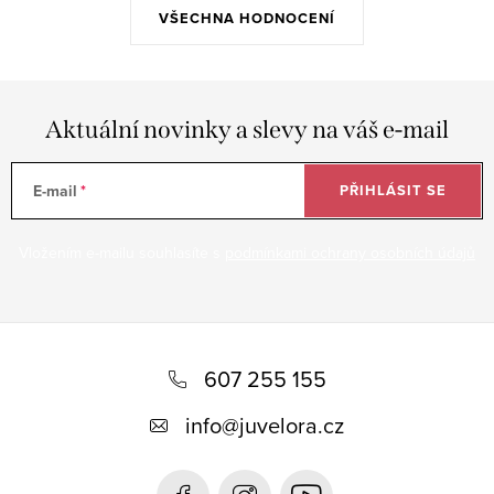
VŠECHNA HODNOCENÍ
Aktuální novinky a slevy na váš e-mail
E-mail
PŘIHLÁSIT SE
Vložením e-mailu souhlasíte s
podmínkami ochrany osobních údajů
Z
á
607 255 155
p
info
@
juvelora.cz
a
t