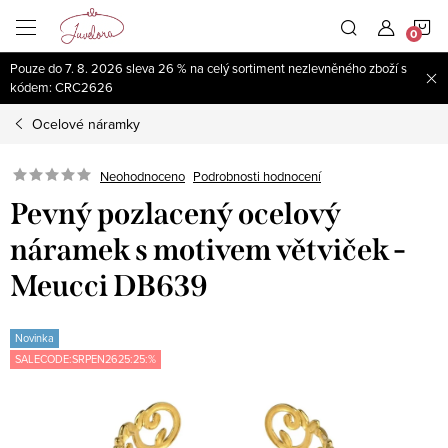
Přejít
N
na
obsah
Pouze do 7. 8. 2026 sleva 26 % na celý sortiment nezlevněného zboží s
K
kódem: CRC2626
Ocelové náramky
Neohodnoceno
Podrobnosti hodnocení
Pevný pozlacený ocelový
náramek s motivem větviček -
Meucci DB639
Novinka
SALECODE:SRPEN2625:25:%