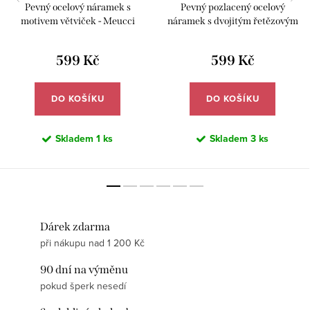
Pevný ocelový náramek s
Pevný pozlacený ocelový
motivem větviček - Meucci
náramek s dvojitým řetězovým
DB640
motivem - Meucci DB643
599 Kč
599 Kč
DO KOŠÍKU
DO KOŠÍKU
Skladem
1 ks
Skladem
3 ks
Dárek zdarma
při nákupu nad 1 200 Kč
90 dní na výměnu
pokud šperk nesedí