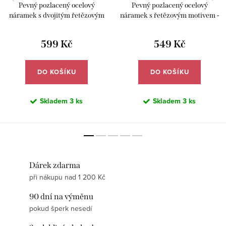
Pevný pozlacený ocelový
Pevný pozlacený ocelový
náramek s dvojitým řetězovým
náramek s řetězovým motivem -
motivem - Meucci DB643
Meucci DB641
599 Kč
549 Kč
DO KOŠÍKU
DO KOŠÍKU
Skladem
3 ks
Skladem
3 ks
Dárek zdarma
při nákupu nad 1 200 Kč
90 dní na výměnu
pokud šperk nesedí