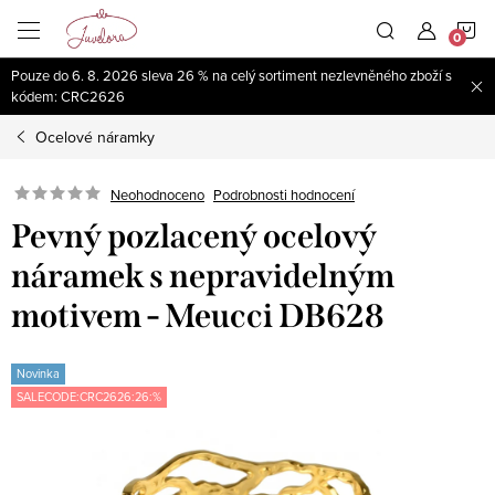
Přejít
N
na
obsah
Pouze do 6. 8. 2026 sleva 26 % na celý sortiment nezlevněného zboží s
K
kódem: CRC2626
Ocelové náramky
Neohodnoceno
Podrobnosti hodnocení
Pevný pozlacený ocelový
náramek s nepravidelným
motivem - Meucci DB628
Novinka
SALECODE:CRC2626:26:%