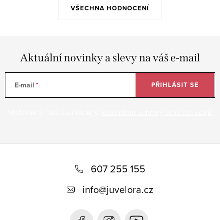
VŠECHNA HODNOCENÍ
Aktuální novinky a slevy na váš e-mail
E-mail
PŘIHLÁSIT SE
Vložením e-mailu souhlasíte s
podmínkami ochrany osobních údajů
Z
á
607 255 155
p
info
@
juvelora.cz
a
t