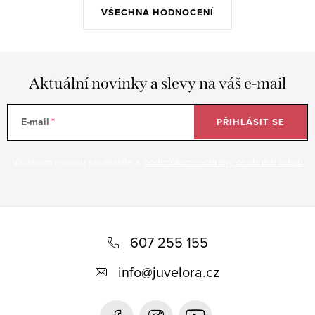
VŠECHNA HODNOCENÍ
Aktuální novinky a slevy na váš e-mail
E-mail
PŘIHLÁSIT SE
Vložením e-mailu souhlasíte s
podmínkami ochrany osobních údajů
Z
á
607 255 155
p
info
@
juvelora.cz
a
t