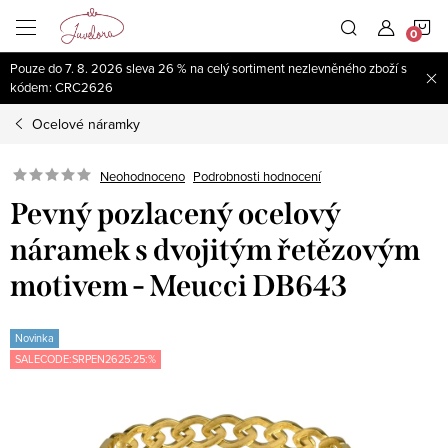
Přejít
N
na
obsah
Pouze do 7. 8. 2026 sleva 26 % na celý sortiment nezlevněného zboží s
K
kódem: CRC2626
Ocelové náramky
Neohodnoceno
Podrobnosti hodnocení
Pevný pozlacený ocelový
náramek s dvojitým řetězovým
motivem - Meucci DB643
Novinka
SALECODE:SRPEN2625:25:%