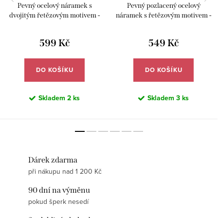
Pevný ocelový náramek s
Pevný pozlacený ocelový
dvojitým řetězovým motivem -
náramek s řetězovým motivem -
Meucci DB644
Meucci DB641
599 Kč
549 Kč
DO KOŠÍKU
DO KOŠÍKU
Skladem
2 ks
Skladem
3 ks
Dárek zdarma
při nákupu nad 1 200 Kč
90 dní na výměnu
pokud šperk nesedí