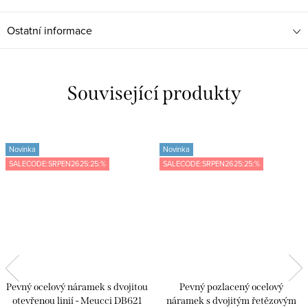
Ostatní informace
Související produkty
Novinka
Novinka
SALECODE:SRPEN2625:25:%
SALECODE:SRPEN2625:25:%
Pevný ocelový náramek s dvojitou
Pevný pozlacený ocelový
otevřenou linií - Meucci DB621
náramek s dvojitým řetězovým