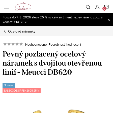
Přejít
N
na
obsah
Pouze do 7. 8. 2026 sleva 26 % na celý sortiment nezlevněného zboží s
K
kódem: CRC2626
Ocelové náramky
Neohodnoceno
Podrobnosti hodnocení
Pevný pozlacený ocelový
náramek s dvojitou otevřenou
linií - Meucci DB620
Novinka
SALECODE:SRPEN2625:25:%