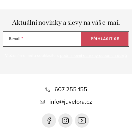
Aktuální novinky a slevy na váš e-mail
E-mail
PŘIHLÁSIT SE
Vložením e-mailu souhlasíte s
podmínkami ochrany osobních údajů
Z
á
607 255 155
p
info
@
juvelora.cz
a
t
í