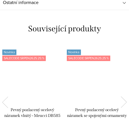
Ostatní informace
Související produkty
Novinka
Novinka
SALECODE:SRPEN2625:25:%
SALECODE:SRPEN2625:25:%
Pevný pozlacený ocelový
Pevný pozlacený ocelový
náramek vlnitý - Meucci DB585
náramek se spojenými ornamenty
- Meucci DB581