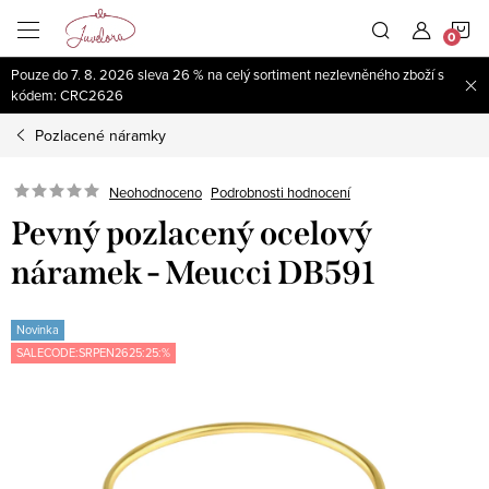
Přejít
N
na
obsah
Pouze do 7. 8. 2026 sleva 26 % na celý sortiment nezlevněného zboží s
K
kódem: CRC2626
Pozlacené náramky
Neohodnoceno
Podrobnosti hodnocení
Pevný pozlacený ocelový
náramek - Meucci DB591
Novinka
SALECODE:SRPEN2625:25:%