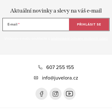
Aktuální novinky a slevy na váš e-mail
E-mail
PŘIHLÁSIT SE
Vložením e-mailu souhlasíte s
podmínkami ochrany osobních údajů
Z
á
607 255 155
p
info
@
juvelora.cz
a
t
í