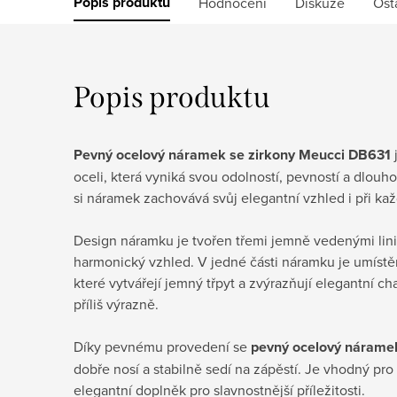
Popis produktu
Hodnocení
Diskuze
Ost
Popis produktu
Pevný ocelový náramek se zirkony Meucci DB631
j
oceli, která vyniká svou odolností, pevností a dlou
si náramek zachovává svůj elegantní vzhled i při k
Design náramku je tvořen třemi jemně vedenými linie
harmonický vzhled. V jedné části náramku je umístě
které vytvářejí jemný třpyt a zvýrazňují elegantní ch
příliš výrazně.
Díky pevnému provedení se
pevný ocelový nárame
dobře nosí a stabilně sedí na zápěstí. Je vhodný pro
elegantní doplněk pro slavnostnější příležitosti.