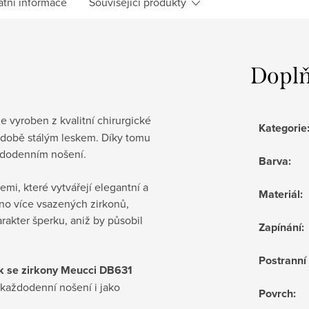
atní informace
Související produkty
Doplň
e vyroben z kvalitní chirurgické
Kategorie
hodobě stálým leskem. Díky tomu
aždodenním nošení.
Barva
:
mi, které vytvářejí elegantní a
Materiál
:
no více vsazených zirkonů,
arakter šperku, aniž by působil
Zapínání
:
Postrann
k se zirkony Meucci DB631
 každodenní nošení i jako
Povrch
: