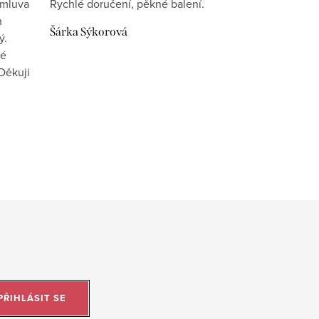
omluva
Rychlé doručení, pěkné balení.
n
Šárka Sýkorová
ý.
vé
Děkuji
PŘIHLÁSIT SE