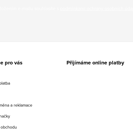
ložením e-mailu souhlasíte s
podmínkami ochrany osobních úda
e pro vás
Přijímáme online platby
platba
ýměna a reklamace
načky
 obchodu