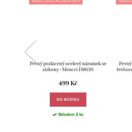
SALECODE:CRC2626:26:%
SALEC
m motivem
Pevný pozlacený ocelový náramek se
Pevný
zirkony - Meucci DB630
řetězo
499 Kč
DO KOŠÍKU
Skladem
2 ks