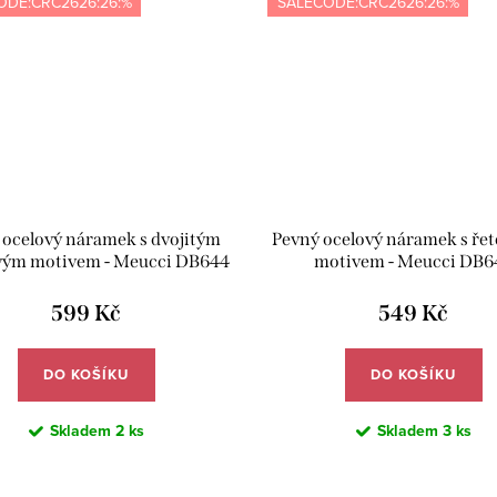
ODE:CRC2626:26:%
SALECODE:CRC2626:26:%
 ocelový náramek s dvojitým
Pevný ocelový náramek s ře
vým motivem - Meucci DB644
motivem - Meucci DB6
599 Kč
549 Kč
DO KOŠÍKU
DO KOŠÍKU
Skladem
2 ks
Skladem
3 ks