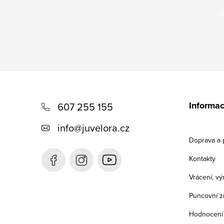
V
Z
á
Informac
607 255 155
p
info
@
juvelora.cz
a
Doprava a 
t
Kontakty
í
Vrácení, v
Puncovní z
Hodnocení