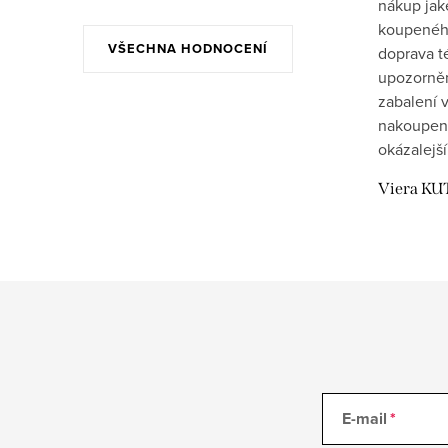
nákup jak
koupeného
VŠECHNA HODNOCENÍ
doprava t
upozornění
zabalení v
nakoupen
okázalejší
Viera KU
E-mail