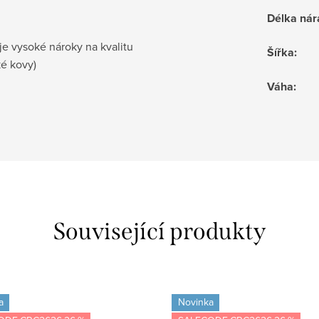
Délka ná
je vysoké nároky na kvalitu
Šířka
:
ké kovy)
Váha
:
Související produkty
a
Novinka