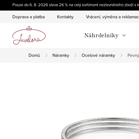
Přejít
Pouze do 6. 8. 2026 sleva 26 % na celý sortiment nezlevněného zboží
na
Doprava a platba
Kontakty
Vrácení, výměna a reklama
obsah
Náhrdelníky
Domů
Náramky
Ocelové náramky
Pevný