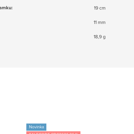
ramku
:
19 cm
11 mm
18,9 g
Novinka
Novinka