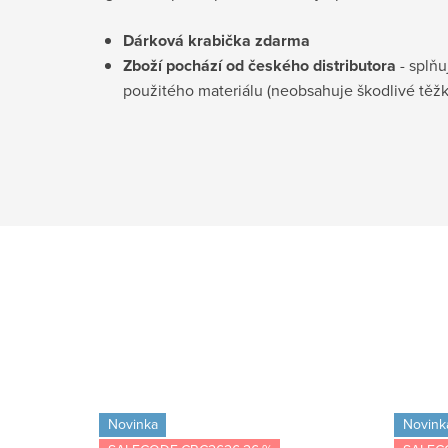
Dárková krabička
zdarma
Zboží pochází od českého distributora
- splňu
použitého materiálu (neobsahuje škodlivé těž
Novinka
Novink