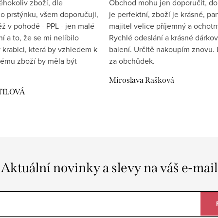
éhokoliv zboží, dle
Obchod mohu jen doporučit, d
 prstýnku, všem doporučuji,
je perfektní, zboží je krásné, pa
éž v pohodě - PPL - jen malé
majitel velice příjemný a ochotn
 a to, že se mi nelíbilo
Rychlé odeslání a krásné dárko
 krabici, která by vzhledem k
balení. Určitě nakoupím znovu. 
ému zboží by měla být
za obchůdek.
Miroslava Rašková
TILOVÁ
Aktuální novinky a slevy na váš e-mail