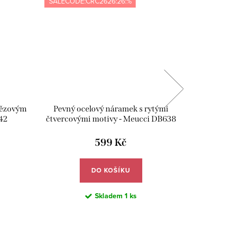
SALECODE:CRC2626:26:%
SALECOD
tězovým
Pevný ocelový náramek s rytými
Pe
42
čtvercovými motivy - Meucci DB638
obdélní
výřezy
599 Kč
DO KOŠÍKU
Skladem
1 ks