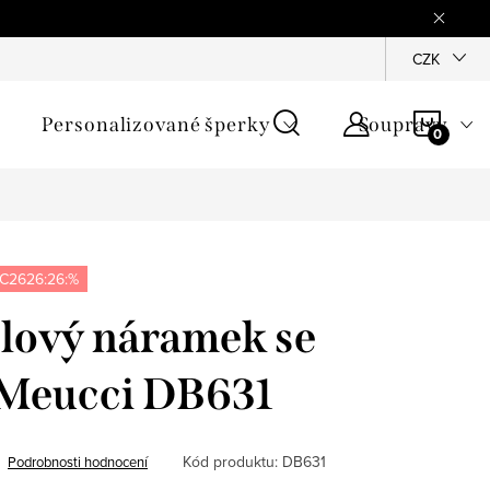
mínky
Podmínky ochrany osobních údajů
GPSR
CZK
Jak zji
NÁKU
Personalizované šperky
Soupravy
KOŠÍ
C2626:26:%
lový náramek se
 Meucci DB631
Kód produktu:
DB631
Podrobnosti hodnocení