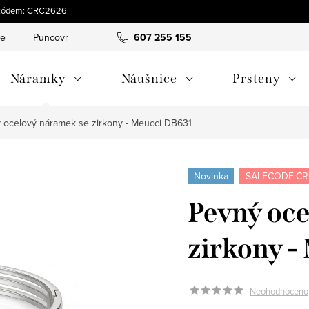
 s kódem: CRC2626
ce
Puncovní značky
Hodnocení obchodu
607 255 155
Obchodní pod
Náramky
Náušnice
Prsteny
 ocelový náramek se zirkony - Meucci DB631
Novinka
SALECODE:CR
Pevný oce
zirkony -
Neohodnoceno