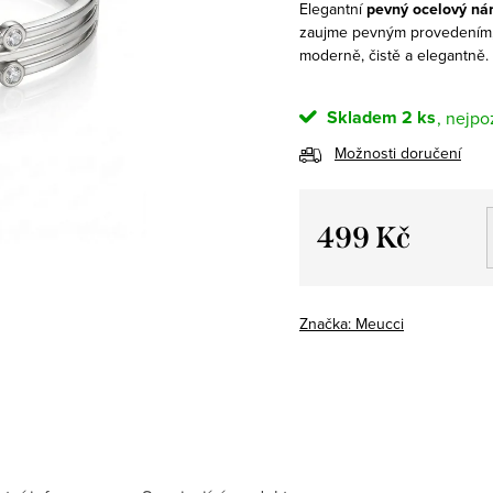
Elegantní
pevný ocelový ná
zaujme pevným provedením, t
moderně, čistě a elegantně.
Skladem
2 ks
Možnosti doručení
499 Kč
Měrná
cena:
Značka:
Meucci