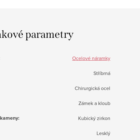
kové parametry
:
Ocelové náramky
Stříbrná
Chirurgická ocel
Zámek a kloub
í kameny
:
Kubický zirkon
Lesklý