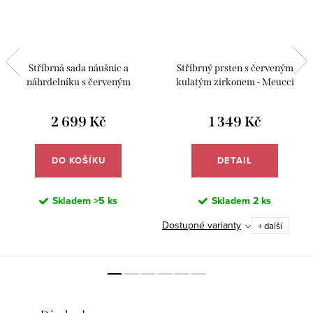
Stříbrná sada náušnic a
Stříbrný prsten s červeným
náhrdelníku s červeným
kulatým zirkonem - Meucci
zirkonem - Meucci SS387S
SS372R
2 699 Kč
1 349 Kč
DO KOŠÍKU
DETAIL
Skladem
>5 ks
Skladem
2 ks
Dostupné varianty
+ další