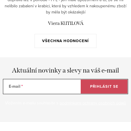
nelíbilo zabalení v krabici, která by vzhledem k nakoupenému zboží
by měla být okázalejší
Viera KUTILOVÁ
VŠECHNA HODNOCENÍ
Aktuální novinky a slevy na váš e-mail
E-mail
PŘIHLÁSIT SE
Vložením e-mailu souhlasíte s
podmínkami ochrany osobních údajů
Z