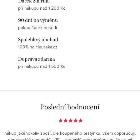
Dárek zdarma
při nákupu nad 1 200 Kč
90 dní na výměnu
pokud šperk nesedí
Spolehlivý obchod
100% na Heureka.cz
Doprava zdarma
při nákupu nad 1 500 Kč
Poslední hodnocení
nákup jakéhokoliv zboží, dle koupeného prstýnku, všem doporučuji,
doprava též v pohodě - PPL - jen malé upozornění a to, že se mi