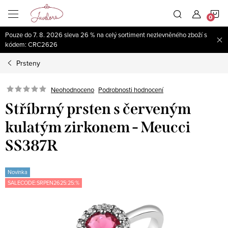
Přejít
N
na
obsah
Pouze do 7. 8. 2026 sleva 26 % na celý sortiment nezlevněného zboží s
K
kódem: CRC2626
Prsteny
Neohodnoceno
Podrobnosti hodnocení
Stříbrný prsten s červeným
kulatým zirkonem - Meucci
SS387R
Novinka
SALECODE:SRPEN2625:25:%