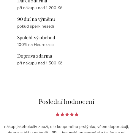
Dárek zdarma
při nákupu nad 1 200 Kč
90 dní na výměnu
pokud šperk nesedí
Spolehlivý obchod
100% na Heureka.cz
Doprava zdarma
při nákupu nad 1 500 Kč
Poslední hodnocení
nákup jakéhokoliv zboží, dle koupeného prstýnku, všem doporučuji,
doprava též v pohodě - PPL - jen malé upozornění a to, že se mi