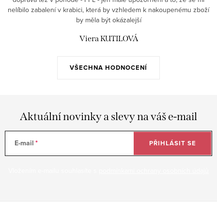
nelíbilo zabalení v krabici, která by vzhledem k nakoupenému zboží
by měla být okázalejší
Viera KUTILOVÁ
VŠECHNA HODNOCENÍ
Aktuální novinky a slevy na váš e-mail
E-mail
PŘIHLÁSIT SE
Vložením e-mailu souhlasíte s
podmínkami ochrany osobních údajů
Z