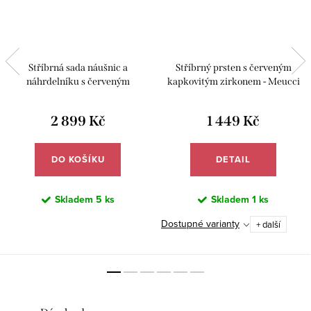
Stříbrná sada náušnic a
Stříbrný prsten s červeným
náhrdelníku s červeným
kapkovitým zirkonem - Meucci
kapkovitým zirkonem - Meucci
SS373R
SS374S
2 899 Kč
1 449 Kč
DO KOŠÍKU
DETAIL
Skladem
5 ks
Skladem
1 ks
Dostupné varianty
+ další