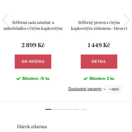
Stříbrná sada náušnic a
Stříbrný prsten s čirým
náhrdelníku s čirým kapkovitým
kapkovitým zirkonem - Meucci
zirkonem - Meucci SS374S
SS373R
2 899 Kč
1 449 Kč
DO KOŠÍKU
DETAIL
Skladem
>5 ks
Skladem
2 ks
Dostupné varianty
+ další
Dárek zdarma