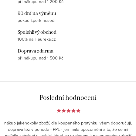
při nákupu nad 1 200 Kč
90 dní na výměnu
pokud šperk nesedí
Spolehlivý obchod
100% na Heureka.cz
Doprava zdarma
při nákupu nad 1 500 Kč
Poslední hodnocení
nákup jakéhokoliv zboží, dle koupeného prstýnku, všem doporučuji,
doprava též v pohodě - PPL - jen malé upozornění a to, že se mi
nelíbilo zabalení v krabici, která by vzhledem k nakoupenému zboží