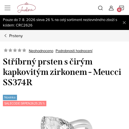
Přejít
N
na
obsah
Pouze do 7. 8. 2026 sleva 26 % na celý sortiment nezlevněného zboží s
K
kódem: CRC2626
Prsteny
Neohodnoceno
Podrobnosti hodnocení
Stříbrný prsten s čirým
kapkovitým zirkonem - Meucci
SS374R
Novinka
SALECODE:SRPEN2625:25:%