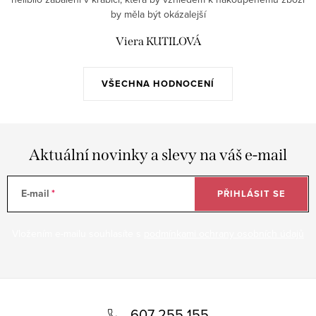
by měla být okázalejší
Viera KUTILOVÁ
VŠECHNA HODNOCENÍ
Aktuální novinky a slevy na váš e-mail
E-mail
PŘIHLÁSIT SE
Vložením e-mailu souhlasíte s
podmínkami ochrany osobních údajů
Z
á
607 255 155