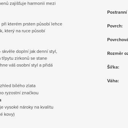
menů zajišťuje harmonii mezi
Postrann
, při kterém prsten působí lehce
Povrch
:
k, který na ruce působí
Povrchov
– skvěle doplní jak denní styl,
Rozměr o
 třpytu zirkonů se stane
ne váš osobní styl a přidá
Šířka
:
Váha
:
vzhled bílého zlata
no ryzostní značkou
a
je vysoké nároky na kvalitu
ké kovy)