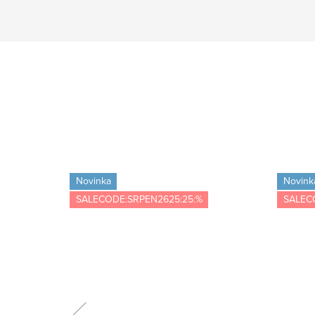
Novinka
Novink
SALECODE:SRPEN2625:25:%
SALEC