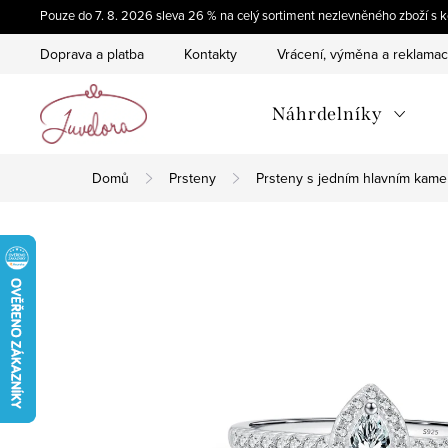
Přejít
Pouze do 7. 8. 2026 sleva 26 % na celý sortiment nezlevněného zboží 
na
Doprava a platba
Kontakty
Vrácení, výměna a reklama
obsah
Náhrdelníky
Domů
Prsteny
Prsteny s jedním hlavním kam