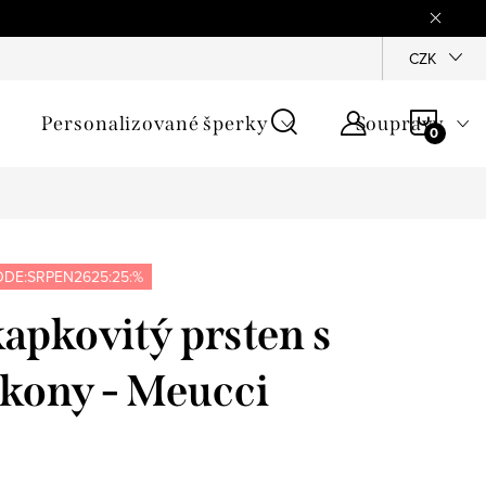
mínky
Podmínky ochrany osobních údajů
GPSR
CZK
Jak zji
NÁKU
Personalizované šperky
Soupravy
KOŠÍ
DE:SRPEN2625:25:%
kapkovitý prsten s
rkony - Meucci