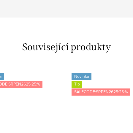
Související produkty
a
Novinka
ODE:SRPEN2625:25:%
Tip
SALECODE:SRPEN2625:25:%