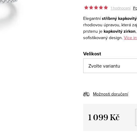
1 hodnocení
Po
Elegantní
stříbrný kapkovitý
rhodiovou úpravou, která zaj
prstenu je
kapkovitý zirkon
sofistikovaný design.
Více i
Velikost
Možnosti doručení
1 099 Kč
Měrná
cena: