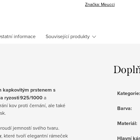
Značka:
Meucci
statní informace
Související produkty
Doplň
m kapkovitým prstenem s
Kategorie
ra ryzosti 925/1000
a
ní kov proti černání, ale také
Barva
:
sk.
Materiál
:
proudí jemností svého tvaru.
y
, které tvoří elegantní rámeček
Hlavní k