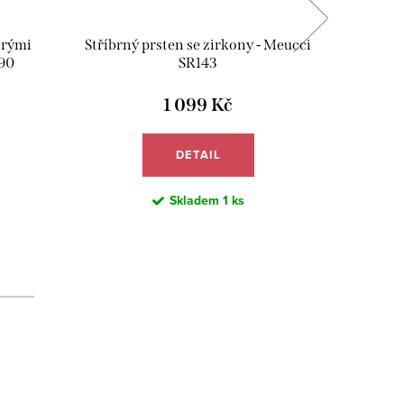
irými
Stříbrný prsten se zirkony - Meucci
Stříbrný
90
SR143
1 099 Kč
DETAIL
Skladem
1 ks