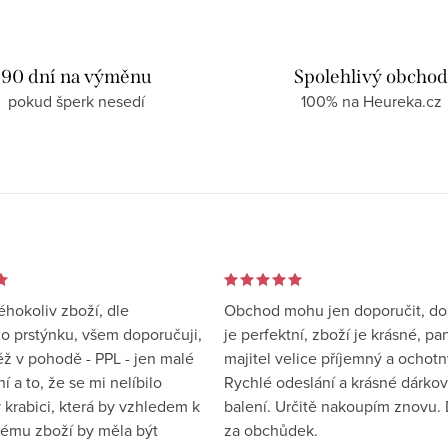
90 dní na výměnu
Spolehlivý obcho
pokud šperk nesedí
100% na Heureka.cz
éhokoliv zboží, dle
Obchod mohu jen doporučit, d
 prstýnku, všem doporučuji,
je perfektní, zboží je krásné, pa
éž v pohodě - PPL - jen malé
majitel velice příjemný a ochotn
 a to, že se mi nelíbilo
Rychlé odeslání a krásné dárko
 krabici, která by vzhledem k
balení. Určitě nakoupím znovu. 
ému zboží by měla být
za obchůdek.