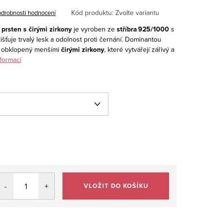
Kód produktu:
Zvolte variantu
drobnosti hodnocení
 prsten s čirými zirkony
je vyroben ze
stříbra 925/1000
s
išťuje trvalý lesk a odolnost proti černání. Dominantou
, obklopený menšími
čirými zirkony
, které vytvářejí zářivý a
nformací
VLOŽIT DO KOŠÍKU