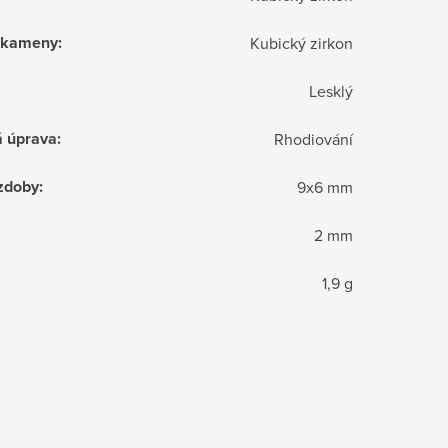
í kameny
:
Kubický zirkon
Lesklý
á úprava
:
Rhodiování
zdoby
:
9x6 mm
2 mm
1,9 g