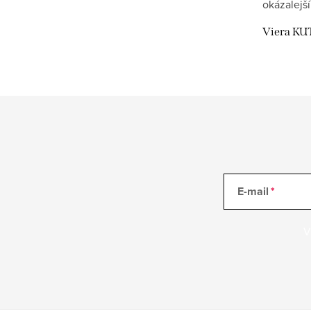
okázalejší
Viera KU
E-mail
V