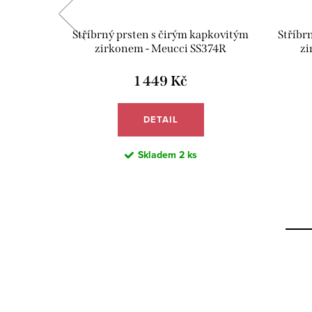
JUVE04
Stříbrný prsten s čirým kapkovitým
Stříbr
zirkonem - Meucci SS374R
zi
1 449 Kč
DETAIL
Skladem
2 ks