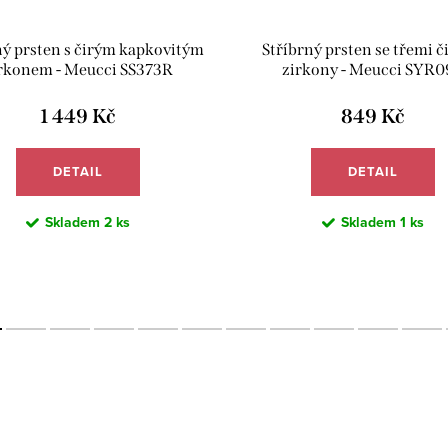
ný prsten s čirým kapkovitým
Stříbrný prsten se třemi č
rkonem - Meucci SS373R
zirkony - Meucci SYR0
1 449 Kč
849 Kč
DETAIL
DETAIL
Skladem
2 ks
Skladem
1 ks