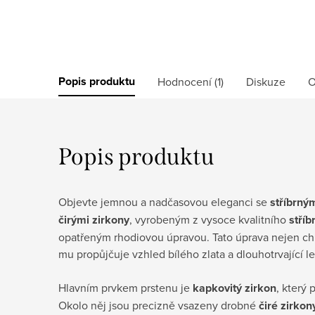
Popis produktu
Hodnocení (1)
Diskuze
O
Popis produktu
Objevte jemnou a nadčasovou eleganci se
stříbrný
čirými zirkony
, vyrobeným z vysoce kvalitního
stříb
opatřeným rhodiovou úpravou. Tato úprava nejen chrá
mu propůjčuje vzhled bílého zlata a dlouhotrvající le
Hlavním prvkem prstenu je
kapkovitý zirkon
, který 
Okolo něj jsou precizně vsazeny drobné
čiré zirkon