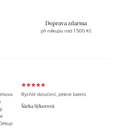
d
Doprava zdarma
při nákupu nad 1 500 Kč
omluva
Rychlé doručení, pěkné balení.
n
Šárka Sýkorová
ý.
vé
Děkuji