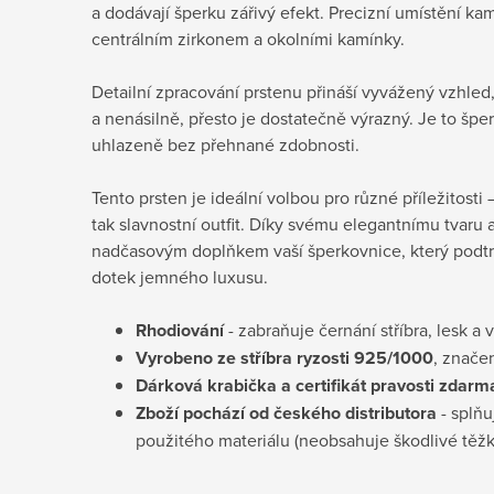
a dodávají šperku zářivý efekt. Precizní umístění ka
centrálním zirkonem a okolními kamínky.
Detailní zpracování prstenu přináší vyvážený vzhled
a nenásilně, přesto je dostatečně výrazný. Je to šper
uhlazeně bez přehnané zdobnosti.
Tento prsten je ideální volbou pro různé příležitosti 
tak slavnostní outfit. Díky svému elegantnímu tvaru a
nadčasovým doplňkem vaší šperkovnice, který podtrh
dotek jemného luxusu.
Rhodiování
- zabraňuje černání stříbra, lesk a 
Vyrobeno ze stříbra ryzosti 925/1000
, znače
Dárková krabička a certifikát pravosti
zdarm
Zboží pochází od českého distributora
- splňu
použitého materiálu (neobsahuje škodlivé těž