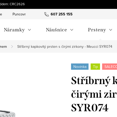
s kódem: CRC2626
ce
Puncovní značky
Hodnocení obchodu
607 255 155
Obchodní pod
Náramky
Náušnice
Prsteny
enem
Stříbrný kapkovitý prsten s čirými zirkony - Meucci SYR074
Novinka
Tip
SALECO
Stříbrný 
čirými zi
SYR074