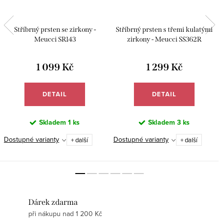
Stříbrný prsten se zirkony -
Stříbrný prsten s třemi kulatými
Meucci SR143
zirkony - Meucci SS362R
1 099 Kč
1 299 Kč
DETAIL
DETAIL
Skladem
1 ks
Skladem
3 ks
Dostupné varianty
Dostupné varianty
+ další
+ další
Dárek zdarma
při nákupu nad 1 200 Kč