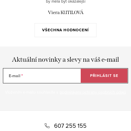
by měla být okázalejší
Viera KUTILOVÁ
VŠECHNA HODNOCENÍ
Aktuální novinky a slevy na váš e-mail
E-mail
PŘIHLÁSIT SE
Vložením e-mailu souhlasíte s
podmínkami ochrany osobních údajů
Z
á
607 255 155