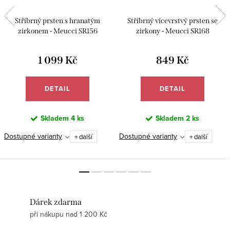
Stříbrný prsten s hranatým
Stříbrný vícevrstvý prsten se
zirkonem - Meucci SR156
zirkony - Meucci SR168
1 099 Kč
849 Kč
DETAIL
DETAIL
Skladem
4 ks
Skladem
2 ks
Dostupné varianty
Dostupné varianty
+ další
+ další
Dárek zdarma
při nákupu nad 1 200 Kč