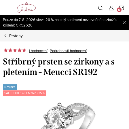
Přejít
N
na
obsah
Pouze do 7. 8. 2026 sleva 26 % na celý sortiment nezlevněného zboží s
K
kódem: CRC2626
Prsteny
1 hodnocení
Podrobnosti hodnocení
Stříbrný prsten se zirkony a s
pletením - Meucci SR192
Novinka
SALECODE:SRPEN2625:25:%