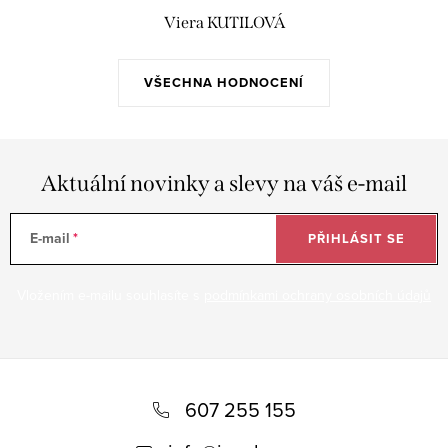
Viera KUTILOVÁ
VŠECHNA HODNOCENÍ
Aktuální novinky a slevy na váš e-mail
E-mail
PŘIHLÁSIT SE
Vložením e-mailu souhlasíte s
podmínkami ochrany osobních údajů
Z
á
607 255 155
p