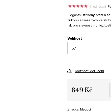
1 hodnocení
Po
Elegantní
stříbrný prsten se
zirkonů zasazených ve stříb
tak pro slavnostní příležitosti
Velikost
Možnosti doručení
849 Kč
Měrná
cena:
Značka:
Meucci