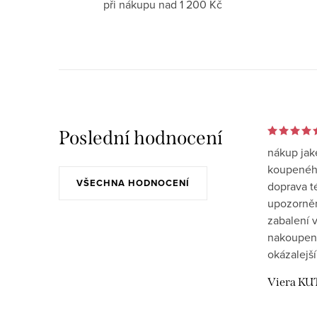
při nákupu nad 1 200 Kč
Poslední hodnocení
nákup jak
koupeného
VŠECHNA HODNOCENÍ
doprava t
upozornění
zabalení v
nakoupen
okázalejší
Viera KU