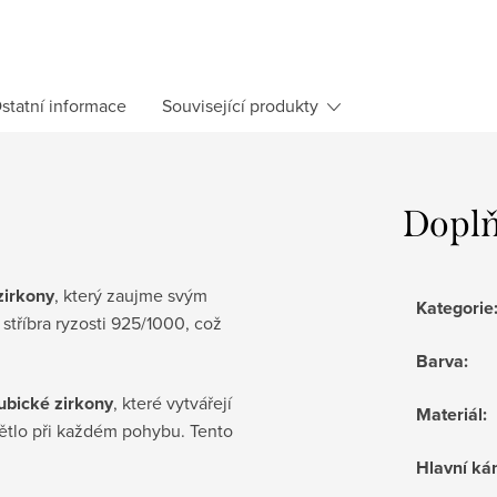
statní informace
Související produkty
Doplň
zirkony
, který zaujme svým
Kategorie
stříbra ryzosti 925/1000, což
Barva
:
kubické zirkony
, které vytvářejí
Materiál
:
ětlo při každém pohybu. Tento
Hlavní k