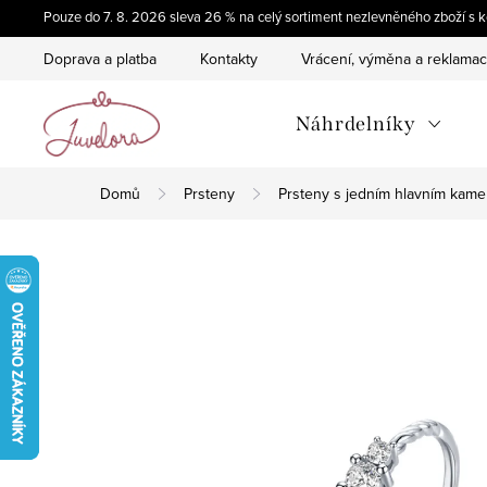
Přejít
Pouze do 7. 8. 2026 sleva 26 % na celý sortiment nezlevněného zboží 
na
Doprava a platba
Kontakty
Vrácení, výměna a reklama
obsah
Náhrdelníky
Domů
Prsteny
Prsteny s jedním hlavním kam