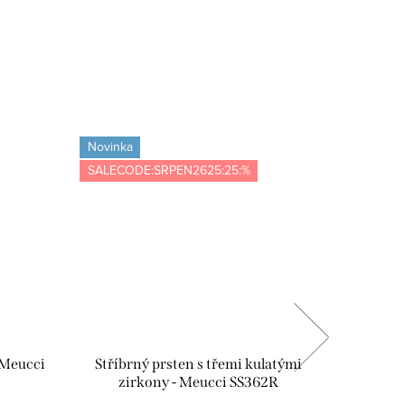
Novinka
Novinka
SALECODE:SRPEN2625:25:%
Tip
SALECOD
 Meucci
Stříbrný prsten s třemi kulatými
Stříbrný
zirkony - Meucci SS362R