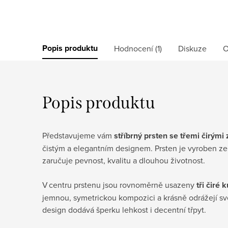
Popis produktu
Hodnocení (1)
Diskuze
O
Popis produktu
Představujeme vám
stříbrný prsten se třemi čirými 
čistým a elegantním designem. Prsten je vyroben ze 
zaručuje pevnost, kvalitu a dlouhou životnost.
V centru prstenu jsou rovnoměrně usazeny
tři čiré 
jemnou, symetrickou kompozici a krásně odrážejí sv
design dodává šperku lehkost i decentní třpyt.