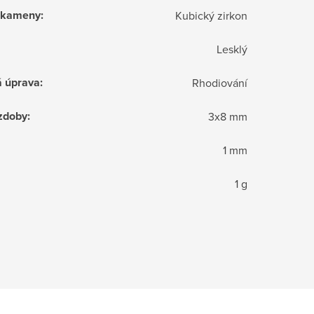
í kameny
:
Kubický zirkon
Lesklý
á úprava
:
Rhodiování
zdoby
:
3x8 mm
1 mm
1 g