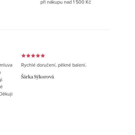
při nákupu nad 1 500 Kč
omluva
Rychlé doručení, pěkné balení.
n
Šárka Sýkorová
ý.
vé
Děkuji