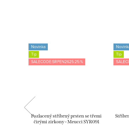
Novinka
Novink
Tip
Tip
SALECODE:SRPEN2625:25:%
SALEC
abička s
Pozlacený stříbrný prsten se třemi
Stříbr
ící utěrka
čirými zirkony - Meucci SYR091
VE02