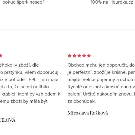
pokud šperk nesedí
100% na Heureka.cz
éhokoliv zboží, dle
Obchod mohu jen doporučit, d
 prstýnku, všem doporučuji,
je perfektní, zboží je krásné, pa
éž v pohodě - PPL - jen malé
majitel velice příjemný a ochotn
 a to, že se mi nelíbilo
Rychlé odeslání a krásné dárko
 krabici, která by vzhledem k
balení. Určitě nakoupím znovu. 
ému zboží by měla být
za obchůdek.
Miroslava Rašková
TILOVÁ