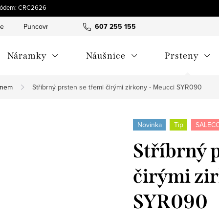
s kódem: CRC2626
ce
Puncovní značky
Hodnocení obchodu
607 255 155
Obchodní pod
Náramky
Náušnice
Prsteny
enem
Stříbrný prsten se třemi čirými zirkony - Meucci SYR090
Novinka
Tip
SALECO
Stříbrný 
čirými zi
SYR090