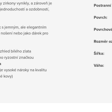
 zirkony vynikly, a zároveň je
Postrann
jednoduchostí a ozdobností,
Povrch
:
rk s jemným, ale elegantním
Povrchov
í nošení nebo jako dárek pro
Rozměr o
vzhled bílého zlata
Šířka
:
no ryzostní značkou
a
Váha
:
je vysoké nároky na kvalitu
ké kovy)