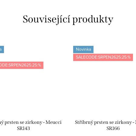
Související produkty
a
Novinka
SALECODE:SRPEN2625:25:%
ODE:SRPEN2625:25:%
ný prsten se zirkony - Meucci
Stříbrný prsten se zirkony -
SR143
SR166