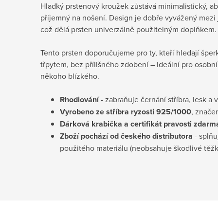
Hladký prstenový kroužek zůstává minimalistický, aby
příjemný na nošení. Design je dobře vyvážený mezi 
což dělá prsten univerzálně použitelným doplňkem.
Tento prsten doporučujeme pro ty, kteří hledají špe
třpytem, bez přílišného zdobení – ideální pro osobn
někoho blízkého.
Rhodiování
- zabraňuje černání stříbra, lesk a 
Vyrobeno ze stříbra ryzosti 925/1000
, znače
Dárková krabička a certifikát pravosti
zdarm
Zboží pochází od českého distributora
- splňu
použitého materiálu (neobsahuje škodlivé těž