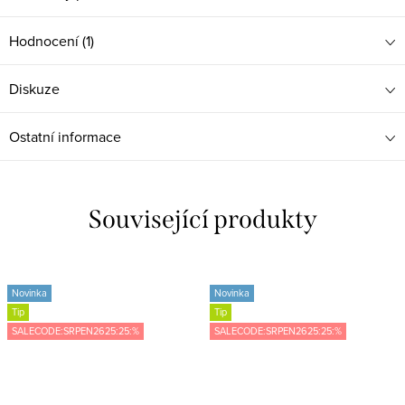
Hodnocení (1)
Diskuze
Ostatní informace
Související produkty
Novinka
Novinka
Tip
Tip
SALECODE:SRPEN2625:25:%
SALECODE:SRPEN2625:25:%