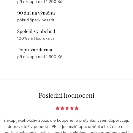
při nákupu nad 1 200 Kč
90 dní na výměnu
pokud šperk nesedí
Spolehlivý obchod
100% na Heureka.cz
Doprava zdarma
při nákupu nad 1 500 Kč
Poslední hodnocení
nákup jakéhokoliv zboží, dle koupeného prstýnku, všem doporučuji,
doprava též v pohodě - PPL - jen malé upozornění a to, že se mi
nelíbilo zabalení v krabici, která by vzhledem k nakoupenému zboží