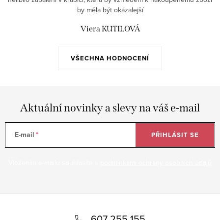
by měla být okázalejší
Viera KUTILOVÁ
VŠECHNA HODNOCENÍ
Aktuální novinky a slevy na váš e-mail
E-mail
PŘIHLÁSIT SE
Vložením e-mailu souhlasíte s
podmínkami ochrany osobních údajů
Z
á
607 255 155