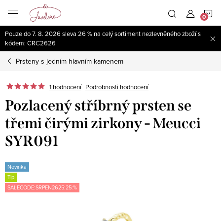
Přejít
N
na
obsah
Pouze do 7. 8. 2026 sleva 26 % na celý sortiment nezlevněného zboží s
K
kódem: CRC2626
Prsteny s jedním hlavním kamenem
1 hodnocení
Podrobnosti hodnocení
Pozlacený stříbrný prsten se
třemi čirými zirkony - Meucci
SYR091
Novinka
Tip
SALECODE:SRPEN2625:25:%