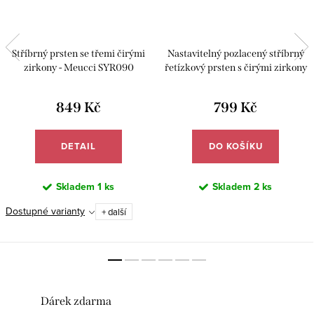
Stříbrný prsten se třemi čirými
Nastavitelný pozlacený stříbrný
zirkony - Meucci SYR090
řetízkový prsten s čirými zirkony
- Meucci SYR100
849 Kč
799 Kč
DETAIL
DO KOŠÍKU
Skladem
1 ks
Skladem
2 ks
Dostupné varianty
+ další
Dárek zdarma