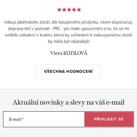
nákup jakéhokoliv zboží, dle koupeného prstýnku, všem doporučuji,
doprava též v pohodě - PPL - jen malé upozornění a to, že se mi
nelíbilo zabalení v krabici, která by vzhledem k nakoupenému zboží
by měla být okázalejší
Viera KUTILOVÁ
VŠECHNA HODNOCENÍ
Aktuální novinky a slevy na váš e-mail
E-mail
PŘIHLÁSIT SE
Vložením e-mailu souhlasíte s
podmínkami ochrany osobních údajů