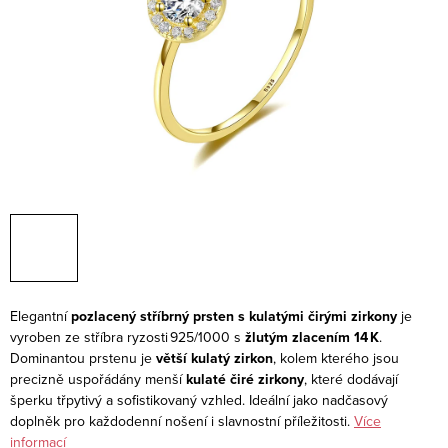
Elegantní
pozlacený stříbrný prsten s kulatými čirými zirkony
je
vyroben ze stříbra ryzosti 925/1000 s
žlutým zlacením 14 K
.
Dominantou prstenu je
větší kulatý zirkon
, kolem kterého jsou
precizně uspořádány menší
kulaté čiré zirkony
, které dodávají
šperku třpytivý a sofistikovaný vzhled. Ideální jako nadčasový
doplněk pro každodenní nošení i slavnostní příležitosti.
Více
informací