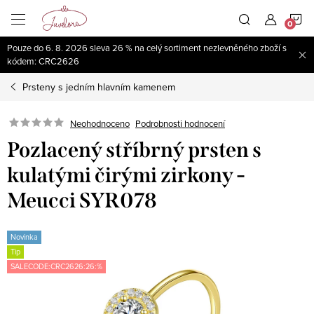
Přejít
N
na
obsah
Pouze do 6. 8. 2026 sleva 26 % na celý sortiment nezlevněného zboží s
K
kódem: CRC2626
Prsteny s jedním hlavním kamenem
Neohodnoceno
Podrobnosti hodnocení
Pozlacený stříbrný prsten s
kulatými čirými zirkony -
Meucci SYR078
Novinka
Tip
SALECODE:CRC2626:26:%