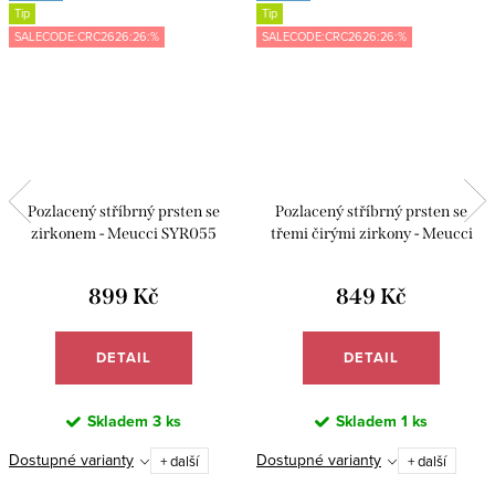
Tip
Tip
SALECODE:CRC2626:26:%
SALECODE:CRC2626:26:%
Pozlacený stříbrný prsten se
Pozlacený stříbrný prsten se
zirkonem - Meucci SYR055
třemi čirými zirkony - Meucci
SYR091
899 Kč
849 Kč
DETAIL
DETAIL
Skladem
3 ks
Skladem
1 ks
Dostupné varianty
Dostupné varianty
+ další
+ další