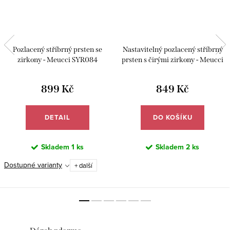
Pozlacený stříbrný prsten se
Nastavitelný pozlacený stříbrný
zirkony - Meucci SYR084
prsten s čirými zirkony - Meucci
SYR080
899 Kč
849 Kč
DETAIL
DO KOŠÍKU
Skladem
1 ks
Skladem
2 ks
Dostupné varianty
+ další