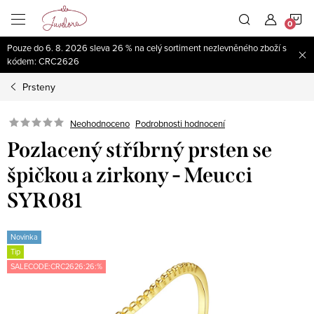
Přejít
N
na
obsah
Pouze do 6. 8. 2026 sleva 26 % na celý sortiment nezlevněného zboží s
K
kódem: CRC2626
Prsteny
Neohodnoceno
Podrobnosti hodnocení
Pozlacený stříbrný prsten se
špičkou a zirkony - Meucci
SYR081
Novinka
Tip
SALECODE:CRC2626:26:%