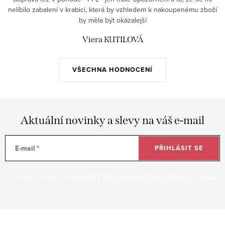
nelíbilo zabalení v krabici, která by vzhledem k nakoupenému zboží
by měla být okázalejší
Viera KUTILOVÁ
VŠECHNA HODNOCENÍ
Aktuální novinky a slevy na váš e-mail
E-mail
PŘIHLÁSIT SE
Vložením e-mailu souhlasíte s
podmínkami ochrany osobních údajů
Z