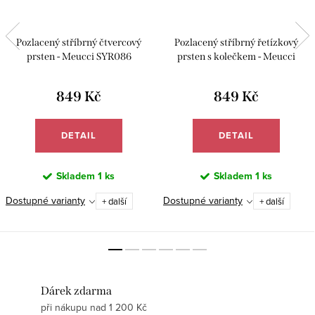
Pozlacený stříbrný čtvercový
Pozlacený stříbrný řetízkový
prsten - Meucci SYR086
prsten s kolečkem - Meucci
SYR082
849 Kč
849 Kč
DETAIL
DETAIL
Skladem
1 ks
Skladem
1 ks
Dostupné varianty
Dostupné varianty
+ další
+ další
Dárek zdarma
při nákupu nad 1 200 Kč