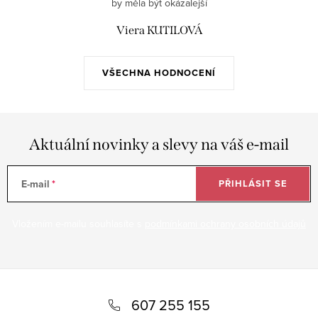
by měla být okázalejší
Viera KUTILOVÁ
VŠECHNA HODNOCENÍ
Aktuální novinky a slevy na váš e-mail
E-mail
PŘIHLÁSIT SE
Vložením e-mailu souhlasíte s
podmínkami ochrany osobních údajů
Z
á
607 255 155