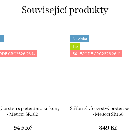
Související produkty
a
Novinka
Tip
ODE:CRC2626:26:%
SALECODE:CRC2626:26:%
ý prsten s pletením a zirkony
Stříbrný vícevrstvý prsten se
- Meucci SR162
- Meucci SR168
949 Kč
849 Kč