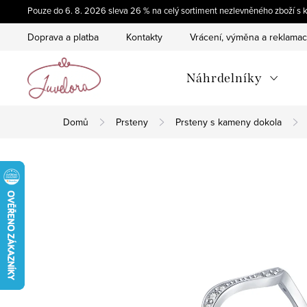
Přejít
Pouze do 6. 8. 2026 sleva 26 % na celý sortiment nezlevněného zboží
na
Doprava a platba
Kontakty
Vrácení, výměna a reklama
obsah
Náhrdelníky
Domů
Prsteny
Prsteny s kameny dokola