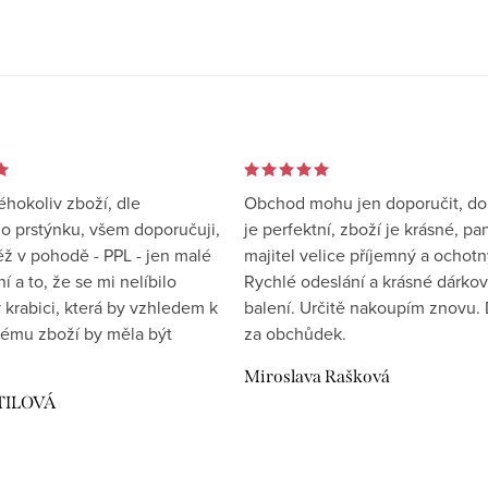
éhokoliv zboží, dle
Obchod mohu jen doporučit, d
 prstýnku, všem doporučuji,
je perfektní, zboží je krásné, pa
éž v pohodě - PPL - jen malé
majitel velice příjemný a ochotn
 a to, že se mi nelíbilo
Rychlé odeslání a krásné dárko
 krabici, která by vzhledem k
balení. Určitě nakoupím znovu. 
ému zboží by měla být
za obchůdek.
Miroslava Rašková
TILOVÁ