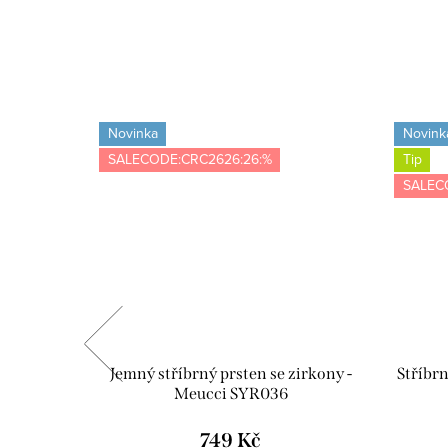
Novinka
Novink
SALECODE:CRC2626:26:%
Tip
SALEC
abička s
Jemný stříbrný prsten se zirkony -
Stříbrn
ící utěrka
Meucci SYR036
VE02
749 Kč