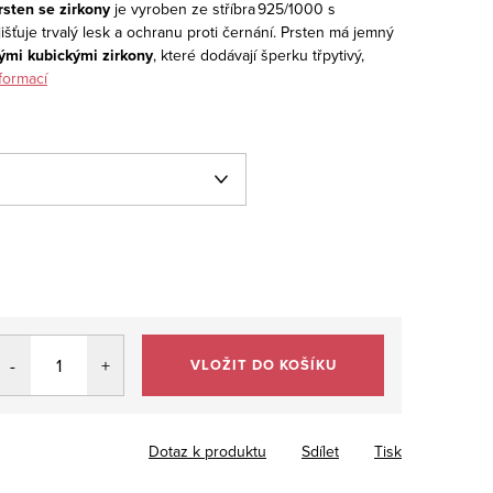
prsten se zirkony
je vyroben ze stříbra 925/1000 s
išťuje trvalý lesk a ochranu proti černání. Prsten má jemný
rými kubickými zirkony
, které dodávají šperku třpytivý,
formací
VLOŽIT DO KOŠÍKU
Dotaz k produktu
Sdílet
Tisk