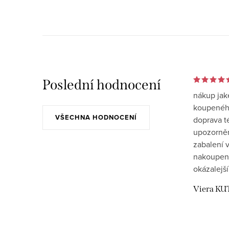
Poslední hodnocení
nákup jak
koupeného
VŠECHNA HODNOCENÍ
doprava t
upozornění
zabalení v
nakoupen
okázalejší
Viera KU