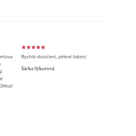
omluva
Rychlé doručení, pěkné balení.
n
Šárka Sýkorová
ý.
vé
Děkuji