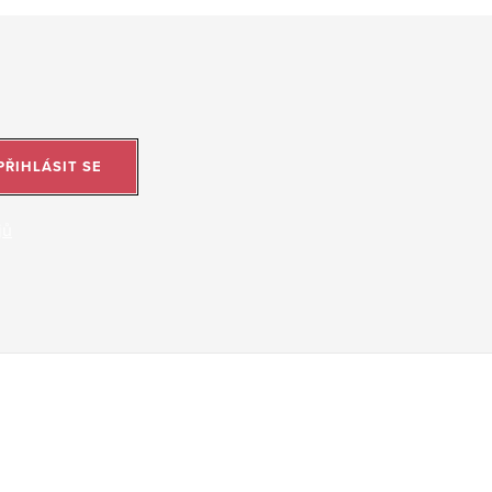
PŘIHLÁSIT SE
jů