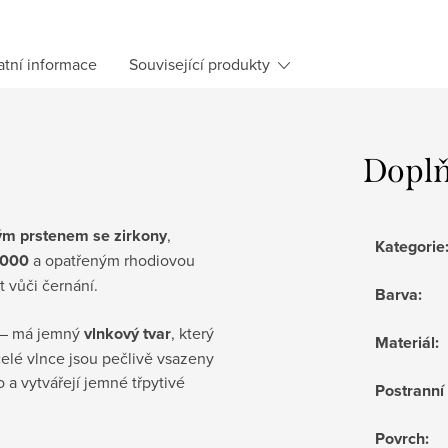
atní informace
Související produkty
Doplň
ým prstenem se zirkony
,
Kategorie
1000
a opatřeným rhodiovou
t vůči černání.
Barva
:
m – má jemný
vlnkový tvar
, který
Materiál
:
elé vlnce jsou pečlivě vsazeny
o a vytvářejí jemné třpytivé
Postrann
Povrch
: