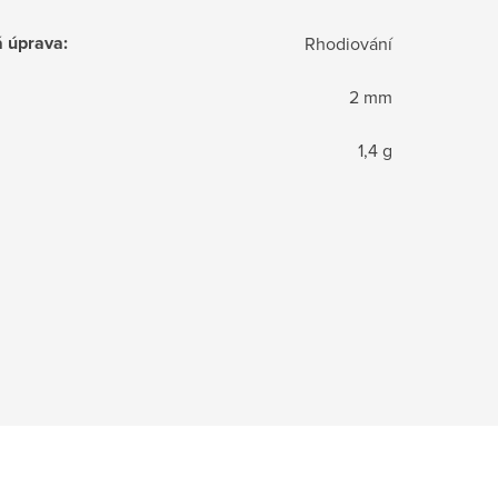
á úprava
:
Rhodiování
2 mm
1,4 g