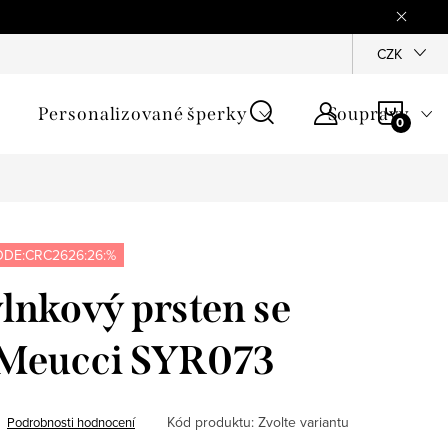
mínky
Podmínky ochrany osobních údajů
GPSR
CZK
Jak zji
NÁKU
Personalizované šperky
Soupravy
KOŠÍ
DE:CRC2626:26:%
vlnkový prsten se
- Meucci SYR073
Kód produktu:
Zvolte variantu
Podrobnosti hodnocení