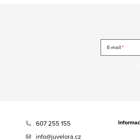
E-mail
V
Z
á
Informac
607 255 155
p
info
@
juvelora.cz