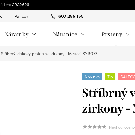
 s kódem: CRC2626
ce
Puncovní značky
Hodnocení obchodu
607 255 155
Obchodní pod
Náramky
Náušnice
Prsteny
Stříbrný vlnkový prsten se zirkony - Meucci SYR073
Novinka
Tip
SALECO
Stříbrný 
zirkony 
Neohodnoceno