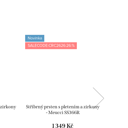
Novinka
Novinka
SALECODE:CRC2626:26:%
Tip
SALECOD
 zirkony
Stříbrný prsten s pletením a zirkony
Stříbrný
- Meucci SS366R
1 349 Kč