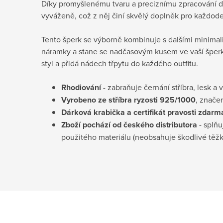
Díky promyšlenému tvaru a preciznímu zpracování de
vyváženě, což z něj činí skvělý doplněk pro každoden
Tento šperk se výborně kombinuje s dalšími minimal
náramky a stane se nadčasovým kusem ve vaší šperk
styl a přidá nádech třpytu do každého outfitu.
Rhodiování
- zabraňuje černání stříbra, lesk a 
Vyrobeno ze stříbra ryzosti 925/1000
, znače
Dárková krabička a certifikát pravosti
zdarm
Zboží pochází od českého distributora
- splňu
použitého materiálu (neobsahuje škodlivé těž