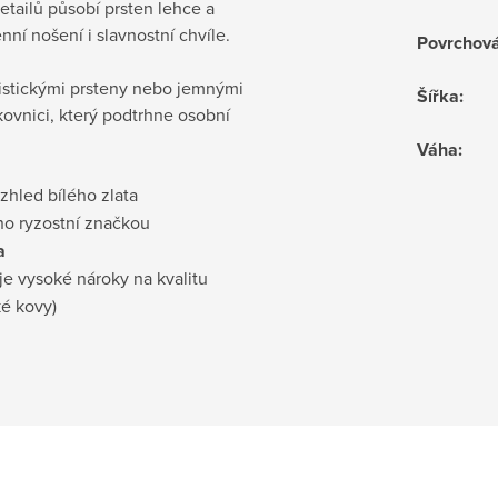
tailů působí prsten lehce a
ní nošení i slavnostní chvíle.
Povrchov
istickými prsteny nebo jemnými
Šířka
:
ovnici, který podtrhne osobní
Váha
:
vzhled bílého zlata
no ryzostní značkou
a
je vysoké nároky na kvalitu
ké kovy)