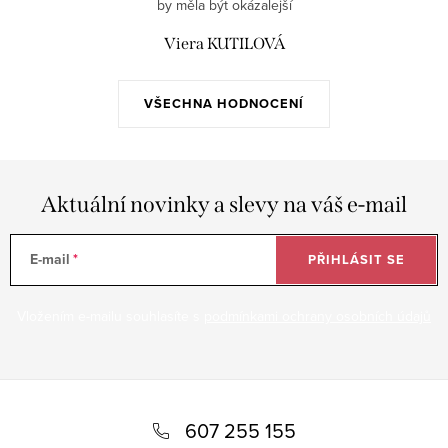
by měla být okázalejší
Viera KUTILOVÁ
VŠECHNA HODNOCENÍ
Aktuální novinky a slevy na váš e-mail
E-mail
PŘIHLÁSIT SE
Vložením e-mailu souhlasíte s
podmínkami ochrany osobních údajů
Z
á
607 255 155