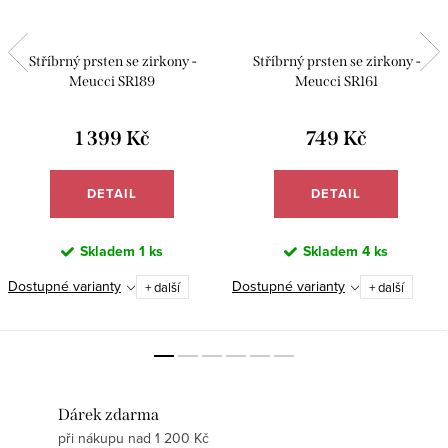
Stříbrný prsten se zirkony -
Stříbrný prsten se zirkony -
Meucci SR189
Meucci SR161
1 399 Kč
749 Kč
DETAIL
DETAIL
Skladem
1 ks
Skladem
4 ks
Dostupné varianty
Dostupné varianty
+ další
+ další
Dárek zdarma
při nákupu nad 1 200 Kč