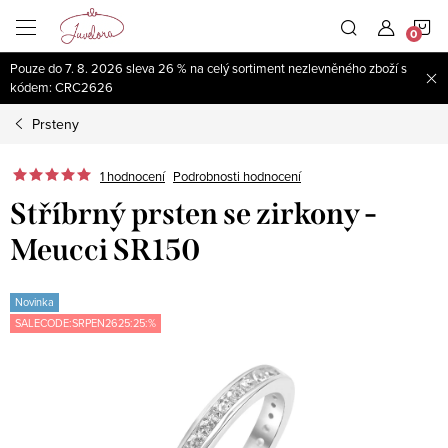
Přejít
N
na
obsah
Pouze do 7. 8. 2026 sleva 26 % na celý sortiment nezlevněného zboží s
K
kódem: CRC2626
Prsteny
1 hodnocení
Podrobnosti hodnocení
Stříbrný prsten se zirkony -
Meucci SR150
Novinka
SALECODE:SRPEN2625:25:%