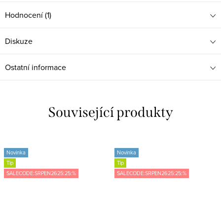
Hodnocení (1)
Diskuze
Ostatní informace
Související produkty
Novinka
Novinka
Tip
Tip
SALECODE:SRPEN2625:25:%
SALECODE:SRPEN2625:25:%