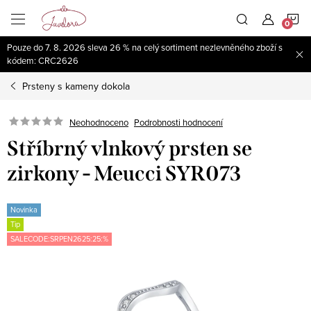
Přejít
N
na
obsah
Pouze do 7. 8. 2026 sleva 26 % na celý sortiment nezlevněného zboží s
K
kódem: CRC2626
Prsteny s kameny dokola
Neohodnoceno
Podrobnosti hodnocení
Stříbrný vlnkový prsten se
zirkony - Meucci SYR073
Novinka
Tip
SALECODE:SRPEN2625:25:%