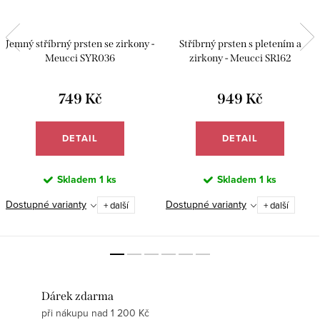
Jemný stříbrný prsten se zirkony -
Stříbrný prsten s pletením a
Meucci SYR036
zirkony - Meucci SR162
749 Kč
949 Kč
DETAIL
DETAIL
Skladem
1 ks
Skladem
1 ks
Dostupné varianty
Dostupné varianty
+ další
+ další
Dárek zdarma
při nákupu nad 1 200 Kč