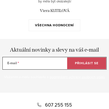
by měla být okázalejší
Viera KUTILOVÁ
VŠECHNA HODNOCENÍ
Aktuální novinky a slevy na váš e-mail
E-mail
PŘIHLÁSIT SE
Vložením e-mailu souhlasíte s
podmínkami ochrany osobních údajů
Z
á
607 255 155