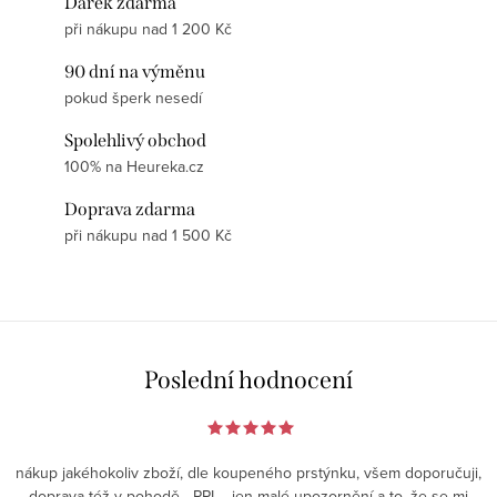
Dárek zdarma
při nákupu nad 1 200 Kč
90 dní na výměnu
pokud šperk nesedí
Spolehlivý obchod
100% na Heureka.cz
Doprava zdarma
při nákupu nad 1 500 Kč
Poslední hodnocení
nákup jakéhokoliv zboží, dle koupeného prstýnku, všem doporučuji,
doprava též v pohodě - PPL - jen malé upozornění a to, že se mi