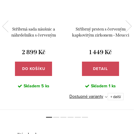
Stříbrná sada náušnic a
Stříbrný prsten s červeným
náhrdelníku s červeným
kapkovitým zirkonem - Meucci
kapkovitým zirkonem - Meucci
SS373R
SS374S
2 899 Kč
1 449 Kč
DO KOŠÍKU
DETAIL
Skladem
5 ks
Skladem
1 ks
Dostupné varianty
+ další