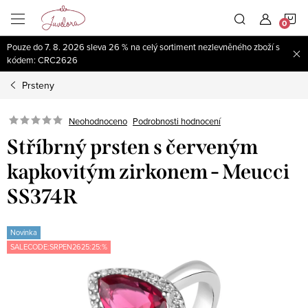
Přejít
N
na
obsah
Pouze do 7. 8. 2026 sleva 26 % na celý sortiment nezlevněného zboží s
K
kódem: CRC2626
Prsteny
Neohodnoceno
Podrobnosti hodnocení
Stříbrný prsten s červeným
kapkovitým zirkonem - Meucci
SS374R
Novinka
SALECODE:SRPEN2625:25:%