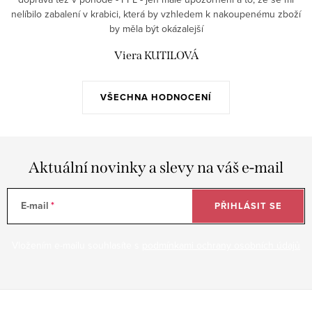
nelíbilo zabalení v krabici, která by vzhledem k nakoupenému zboží
by měla být okázalejší
Viera KUTILOVÁ
VŠECHNA HODNOCENÍ
Aktuální novinky a slevy na váš e-mail
E-mail
PŘIHLÁSIT SE
Vložením e-mailu souhlasíte s
podmínkami ochrany osobních údajů
Z