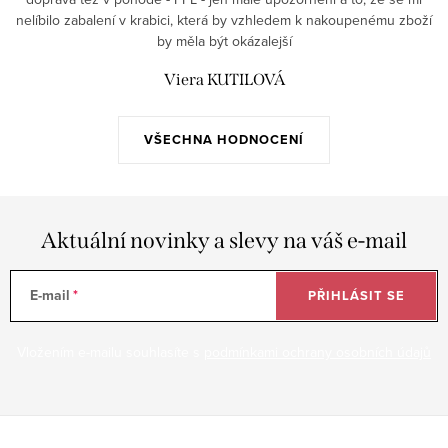
nelíbilo zabalení v krabici, která by vzhledem k nakoupenému zboží
by měla být okázalejší
Viera KUTILOVÁ
VŠECHNA HODNOCENÍ
Aktuální novinky a slevy na váš e-mail
E-mail
PŘIHLÁSIT SE
Vložením e-mailu souhlasíte s
podmínkami ochrany osobních údajů
Z