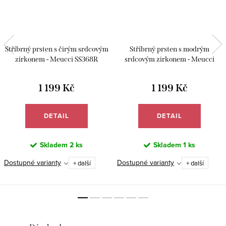
Stříbrný prsten s čirým srdcovým
Stříbrný prsten s modrým
zirkonem - Meucci SS368R
srdcovým zirkonem - Meucci
SS368R
1 199 Kč
1 199 Kč
DETAIL
DETAIL
Skladem
2 ks
Skladem
1 ks
Dostupné varianty
Dostupné varianty
+ další
+ další