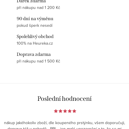
Dárek zdarma
při nákupu nad 1 200 Kč
90 dní na výměnu
pokud šperk nesedí
Spolehlivý obchod
100% na Heureka.cz
Doprava zdarma
při nákupu nad 1 500 Kč
Poslední hodnocení
nákup jakéhokoliv zboží, dle koupeného prstýnku, všem doporučuji,
doprava též v pohodě - PPL - jen malé upozornění a to, že se mi