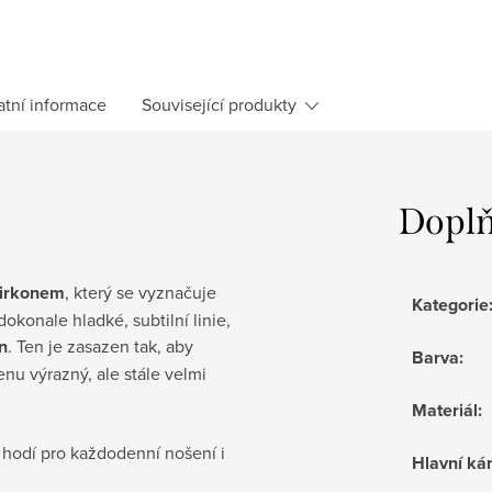
atní informace
Související produkty
Doplň
zirkonem
, který se vyznačuje
Kategorie
konale hladké, subtilní linie,
on
. Ten je zasazen tak, aby
Barva
:
nu výrazný, ale stále velmi
Materiál
:
 hodí pro každodenní nošení i
Hlavní k