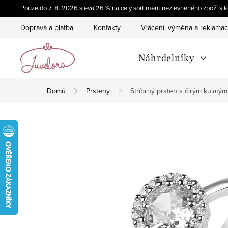
Přejít
Pouze do 7. 8. 2026 sleva 26 % na celý sortiment nezlevněného zboží 
na
Doprava a platba
Kontakty
Vrácení, výměna a reklama
obsah
Náhrdelníky
Domů
Prsteny
Stříbrný prsten s čirým kulat