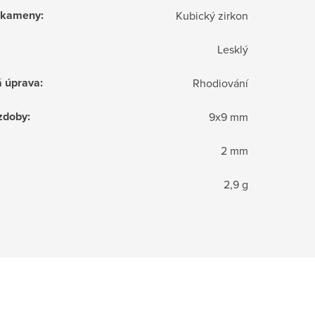
í kameny
:
Kubický zirkon
Lesklý
á úprava
:
Rhodiování
zdoby
:
9x9 mm
2 mm
2,9 g