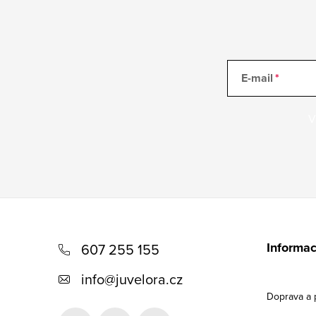
E-mail
V
Z
á
Informac
607 255 155
p
info
@
juvelora.cz
a
Doprava a 