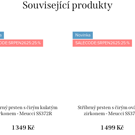
Související produkty
a
Novinka
ODE:SRPEN2625:25:%
SALECODE:SRPEN2625:25:%
brný prsten s čirým kulatým
Stříbrný prsten s čirým o
rkonem - Meucci SS372R
zirkonem - Meucci SS3
1 349 Kč
1 499 Kč