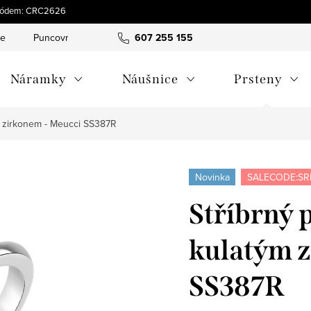
s kódem: CRC2626
ce
Puncovní značky
Hodnocení obchodu
607 255 155
Obchodní pod
Náramky
Náušnice
Prsteny
ým zirkonem - Meucci SS387R
Novinka
SALECODE:SR
Stříbrný 
kulatým 
SS387R