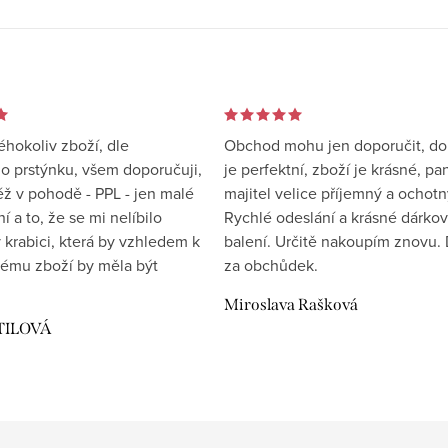
éhokoliv zboží, dle
Obchod mohu jen doporučit, d
 prstýnku, všem doporučuji,
je perfektní, zboží je krásné, pa
éž v pohodě - PPL - jen malé
majitel velice příjemný a ochotn
 a to, že se mi nelíbilo
Rychlé odeslání a krásné dárko
 krabici, která by vzhledem k
balení. Určitě nakoupím znovu. 
ému zboží by měla být
za obchůdek.
Miroslava Rašková
TILOVÁ