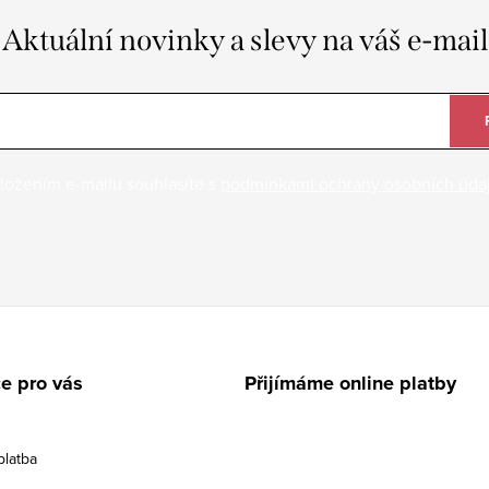
Aktuální novinky a slevy na váš e-mail
ložením e-mailu souhlasíte s
podmínkami ochrany osobních úda
e pro vás
Přijímáme online platby
platba