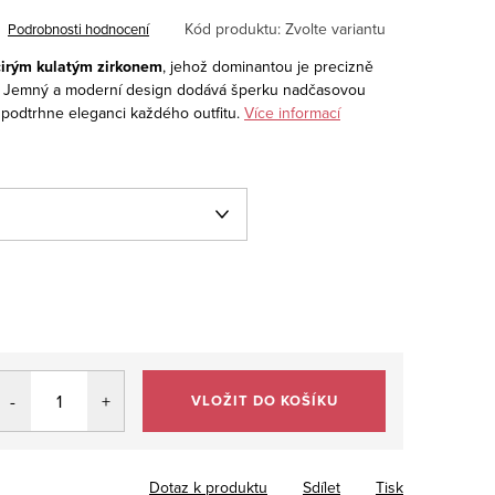
Kód produktu:
Zvolte variantu
Podrobnosti hodnocení
 čirým kulatým zirkonem
, jehož dominantou je precizně
. Jemný a moderní design dodává šperku nadčasovou
ý podtrhne eleganci každého outfitu.
Více informací
VLOŽIT DO KOŠÍKU
Dotaz k produktu
Sdílet
Tisk