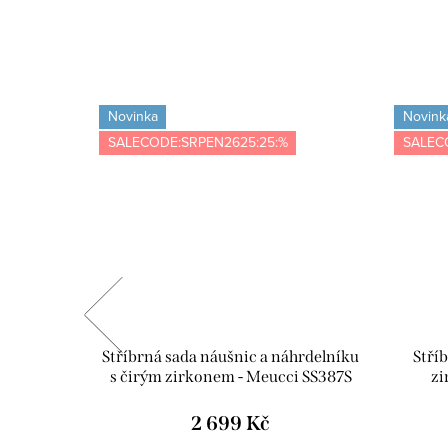
Novinka
Novink
SALECODE:SRPEN2625:25:%
SALEC
m kulatým
Stříbrná sada náušnic a náhrdelníku
Stří
387R
s čirým zirkonem - Meucci SS387S
zi
2 699 Kč