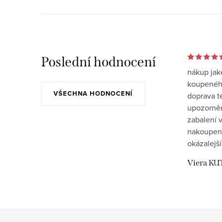
Poslední hodnocení
nákup jak
koupeného
VŠECHNA HODNOCENÍ
doprava t
upozornění
zabalení v
nakoupen
okázalejší
Viera KU