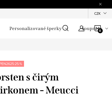
mínky
Podmínky ochrany osobních údajů
GPSR
CZK
Jak zji
NÁKU
Personalizované šperky
Soupravy
KOŠÍ
PEN2625:25:%
prsten s čirým
zirkonem - Meucci