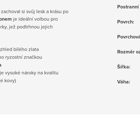
Postrann
zachoval si svůj lesk a krásu po
rkonem
je ideální volbou pro
Povrch
:
rky, jež podtrhnou jejich
Povrchov
vzhled bílého zlata
Rozměr o
no ryzostní značkou
a
Šířka
:
je vysoké nároky na kvalitu
ké kovy)
Váha
: