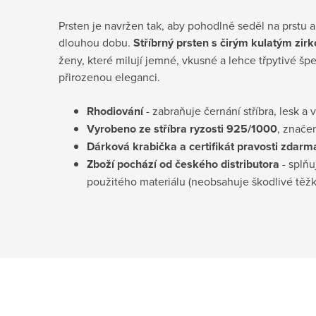
Prsten je navržen tak, aby pohodlně seděl na prstu a 
dlouhou dobu.
Stříbrný prsten s čirým kulatým zi
ženy, které milují jemné, vkusné a lehce třpytivé špe
přirozenou eleganci.
Rhodiování
- zabraňuje černání stříbra, lesk a 
Vyrobeno ze stříbra ryzosti 925/1000
, znače
Dárková krabička a certifikát pravosti
zdarm
Zboží pochází od českého distributora
- splňu
použitého materiálu (neobsahuje škodlivé těž