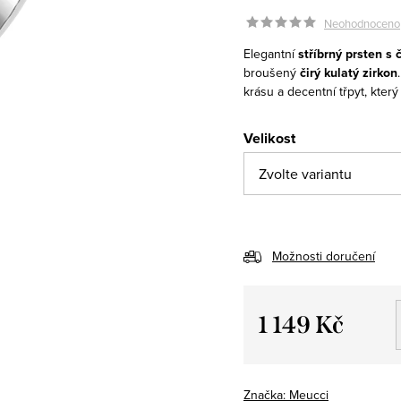
Neohodnoceno
Elegantní
stříbrný prsten s
broušený
čirý kulatý zirkon
krásu a decentní třpyt, kter
Velikost
Možnosti doručení
1 149 Kč
Měrná
cena:
Značka:
Meucci