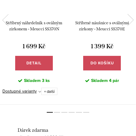
Stříbrný náhrdelník s oválným
Stříbrné náušnice s oválnými
zirkonem - Meucci SS370N
zirkony - Meucci SS370E
1 699 Kč
1 399 Kč
DETAIL
DO KOŠÍKU
Skladem
3 ks
Skladem
4 pár
Dostupné varianty
+ další
Dárek zdarma