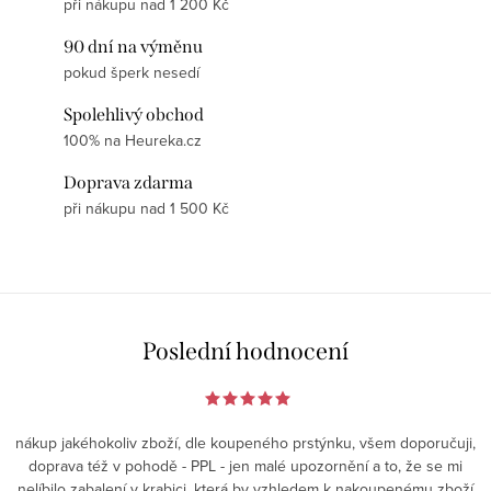
při nákupu nad 1 200 Kč
90 dní na výměnu
pokud šperk nesedí
Spolehlivý obchod
100% na Heureka.cz
Doprava zdarma
při nákupu nad 1 500 Kč
Poslední hodnocení
nákup jakéhokoliv zboží, dle koupeného prstýnku, všem doporučuji,
doprava též v pohodě - PPL - jen malé upozornění a to, že se mi
nelíbilo zabalení v krabici, která by vzhledem k nakoupenému zboží