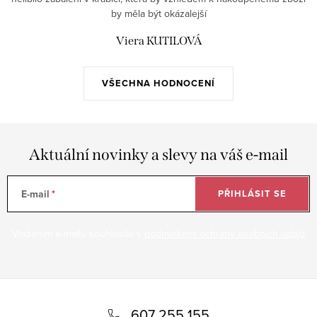
by měla být okázalejší
Viera KUTILOVÁ
VŠECHNA HODNOCENÍ
Aktuální novinky a slevy na váš e-mail
E-mail
PŘIHLÁSIT SE
Vložením e-mailu souhlasíte s
podmínkami ochrany osobních údajů
Z
á
607 255 155