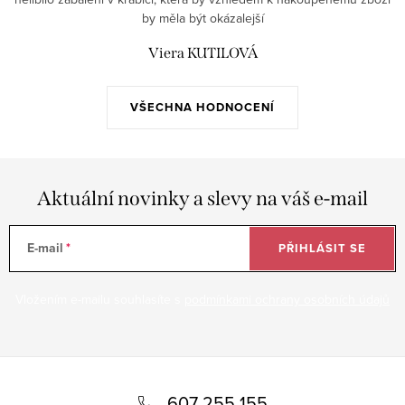
by měla být okázalejší
Viera KUTILOVÁ
VŠECHNA HODNOCENÍ
Aktuální novinky a slevy na váš e-mail
E-mail
PŘIHLÁSIT SE
Vložením e-mailu souhlasíte s
podmínkami ochrany osobních údajů
Z
á
607 255 155