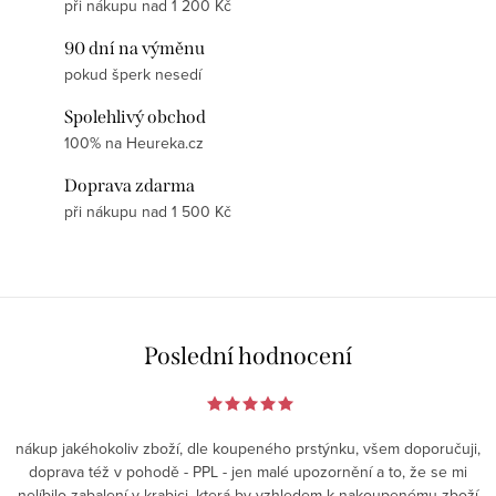
při nákupu nad 1 200 Kč
90 dní na výměnu
pokud šperk nesedí
Spolehlivý obchod
100% na Heureka.cz
Doprava zdarma
při nákupu nad 1 500 Kč
Poslední hodnocení
nákup jakéhokoliv zboží, dle koupeného prstýnku, všem doporučuji,
doprava též v pohodě - PPL - jen malé upozornění a to, že se mi
nelíbilo zabalení v krabici, která by vzhledem k nakoupenému zboží