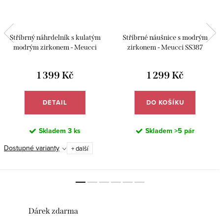
Stříbrný náhrdelník s kulatým
Stříbrné náušnice s modrým
modrým zirkonem - Meucci
zirkonem - Meucci SS387
SS387N
1 399 Kč
1 299 Kč
DETAIL
DO KOŠÍKU
Skladem
3 ks
Skladem
>5 pár
Dostupné varianty
+ další
Dárek zdarma