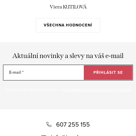
Viera KUTILOVÁ
VŠECHNA HODNOCENÍ
Aktuální novinky a slevy na váš e-mail
E-mail
PŘIHLÁSIT SE
Vložením e-mailu souhlasíte s
podmínkami ochrany osobních údajů
Z
á
607 255 155
p