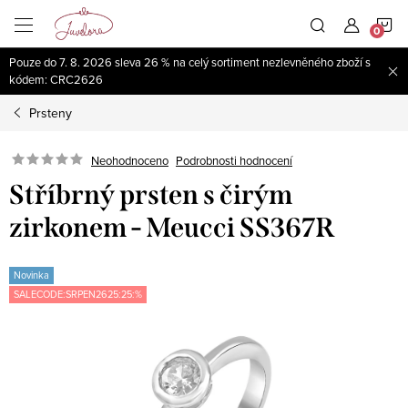
Přejít
N
na
obsah
Pouze do 7. 8. 2026 sleva 26 % na celý sortiment nezlevněného zboží s
K
kódem: CRC2626
Prsteny
Neohodnoceno
Podrobnosti hodnocení
Stříbrný prsten s čirým
zirkonem - Meucci SS367R
Novinka
SALECODE:SRPEN2625:25:%