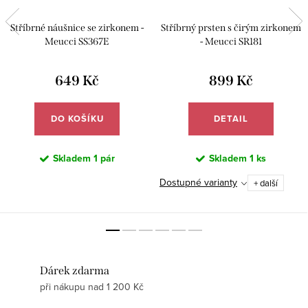
Stříbrné náušnice se zirkonem -
Stříbrný prsten s čirým zirkonem
Meucci SS367E
- Meucci SR181
649 Kč
899 Kč
DO KOŠÍKU
DETAIL
Skladem
1 pár
Skladem
1 ks
Dostupné varianty
+ další
Dárek zdarma
při nákupu nad 1 200 Kč