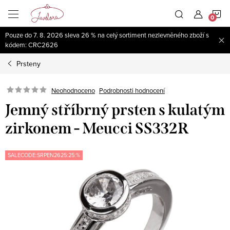
Přejít
N
na
obsah
Pouze do 7. 8. 2026 sleva 26 % na celý sortiment nezlevněného zboží s
K
kódem: CRC2626
Prsteny
Neohodnoceno
Podrobnosti hodnocení
Jemný stříbrný prsten s kulatým
zirkonem - Meucci SS332R
SALECODE:SRPEN2625:25:%