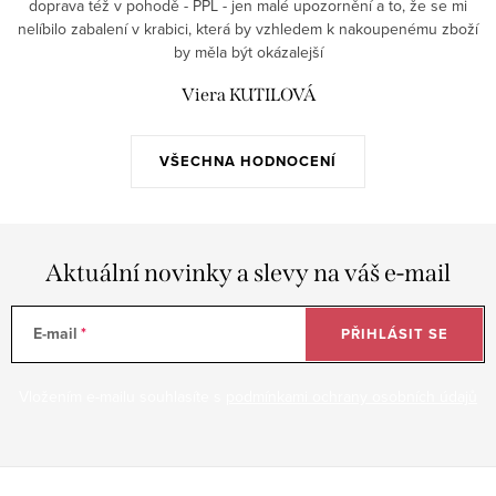
doprava též v pohodě - PPL - jen malé upozornění a to, že se mi
nelíbilo zabalení v krabici, která by vzhledem k nakoupenému zboží
by měla být okázalejší
Viera KUTILOVÁ
VŠECHNA HODNOCENÍ
Aktuální novinky a slevy na váš e-mail
E-mail
PŘIHLÁSIT SE
Vložením e-mailu souhlasíte s
podmínkami ochrany osobních údajů
Z