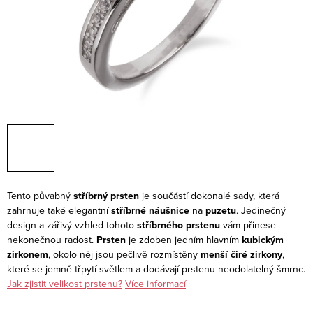
Tento půvabný
stříbrný prsten
je součástí dokonalé sady, která
zahrnuje také elegantní
stříbrné náušnice
na
puzetu
. Jedinečný
design a zářivý vzhled tohoto
stříbrného prstenu
vám přinese
nekonečnou radost.
Prsten
je zdoben jedním hlavním
kubickým
zirkonem
, okolo něj jsou pečlivě rozmístěny
menší čiré zirkony
,
které se jemně třpytí světlem a dodávají prstenu neodolatelný šmrnc.
Jak zjistit velikost prstenu?
Více informací