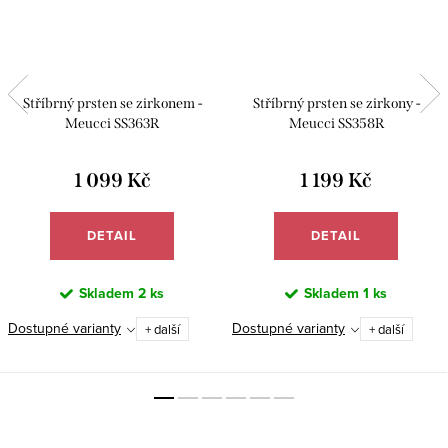
Stříbrný prsten se zirkonem -
Stříbrný prsten se zirkony -
Meucci SS363R
Meucci SS358R
1 099 Kč
1 199 Kč
DETAIL
DETAIL
Skladem
2 ks
Skladem
1 ks
Dostupné varianty
Dostupné varianty
+ další
+ další