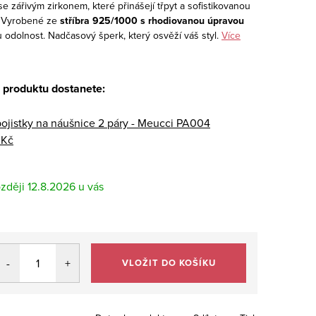
se zářivým zirkonem, které přinášejí třpyt a sofistikovanou
. Vyrobené ze
stříbra 925/1000 s rhodiovanou úpravou
u odolnost. Nadčasový šperk, který osvěží váš styl.
Více
 produktu dostanete:
pojistky na náušnice 2 páry - Meucci PA004
 Kč
12.8.2026
VLOŽIT DO KOŠÍKU