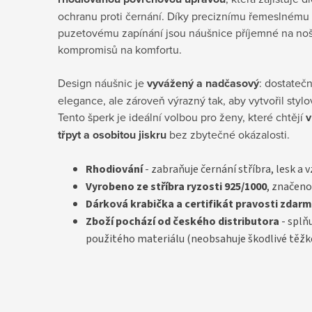
ochranu proti černání. Díky preciznímu řemeslném
puzetovému zapínání jsou náušnice příjemné na no
kompromisů na komfortu.
Design náušnic je
vyvážený a nadčasový
: dostateč
elegance, ale zároveň výrazný tak, aby vytvořil stylo
Tento šperk je ideální volbou pro ženy, které chtějí
v
třpyt a osobitou jiskru
bez zbytečné okázalosti.
Rhodiování
- zabraňuje černání stříbra, lesk a 
Vyrobeno ze stříbra ryzosti 925/1000
, značeno
D
árková krabička a certifikát pravosti
zdarm
Zboží pochází od českého distributora
- splň
použitého materiálu (neobsahuje škodlivé těžk