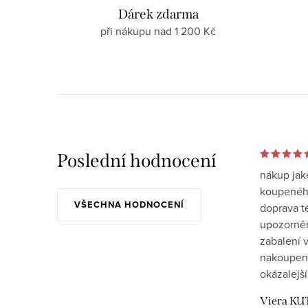
Dárek zdarma
při nákupu nad 1 200 Kč
Poslední hodnocení
nákup jak
koupeného
VŠECHNA HODNOCENÍ
doprava t
upozornění
zabalení v
nakoupen
okázalejší
Viera KU