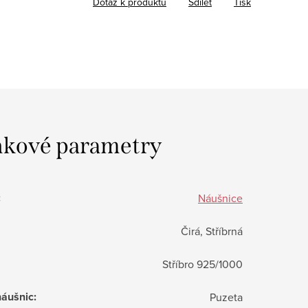
Dotaz k produktu
Sdílet
Tisk
kové parametry
:
Náušnice
Čirá, Stříbrná
Stříbro 925/1000
náušnic
:
Puzeta