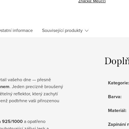
Značka:
Meucci
statní informace
Související produkty
Doplň
detail vašeho dne — přesně
Kategorie
konem
. Jeden precizně broušený
telný reflektor, který zachytí
Barva
:
 jenž podtrhne vaši přirozenou
Materiál
:
ra 925/1000
a opatřeno
Zapínání 
louhotrvající zářivý lesk a