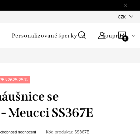
mínky
Podmínky ochrany osobních údajů
GPSR
CZK
Jak zji
NÁKU
Personalizované šperky
Soupravy
KOŠÍ
PEN2625:25:%
náušnice se
 - Meucci SS367E
Kód produktu:
SS367E
drobnosti hodnocení