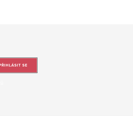
PŘIHLÁSIT SE
jů