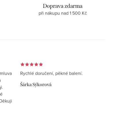
d
Doprava zdarma
při nákupu nad 1 500 Kč
omluva
Rychlé doručení, pěkné balení.
n
Šárka Sýkorová
ý.
vé
Děkuji