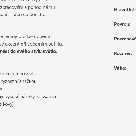
u zpracování a pohodlnému
Hlavní k
šení — den co den, bez
Povrch
:
ně jemný pro každodenní
Povrchov
vý akcent při večerním outfitu.
nést do svého stylu světlo,
Rozměr
:
Váha
:
vzhled bílého zlata
 ryzostní značkou
a
uje vysoké nároky na kvalitu
é kovy)