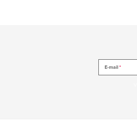
E-mail
V
Z
á