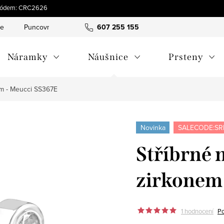
s kódem: CRC2626
ce
Puncovní značky
Hodnocení obchodu
607 255 155
Obchodní pod
Náramky
Náušnice
Prsteny
em - Meucci SS367E
Novinka
SALECODE:SR
Stříbrné 
zirkonem
1 hodnocení
Po