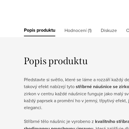
Popis produktu
Hodnocení (1)
Diskuze
O
Popis produktu
Představte si světlo, které se láme a rozzáří každý 
takový efekt nabízejí tyto
stříbrné náušnice se zir
zirkon v centru každé náušnice funguje jako malý svě
každý paprsek a promění ho v jemný, třpytivý efekt,
eleganci.
Stříbrné tělo náušnic je vyrobeno z
kvalitního stříb
rhodiovanou povrchovou úpravou
, která zajišťuje d