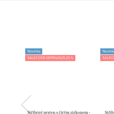
Novinka
Novink
SALECODE:SRPEN2625:25:%
SALEC
 - růžová
Stříbrný prsten s čirým zirkonem -
Stří