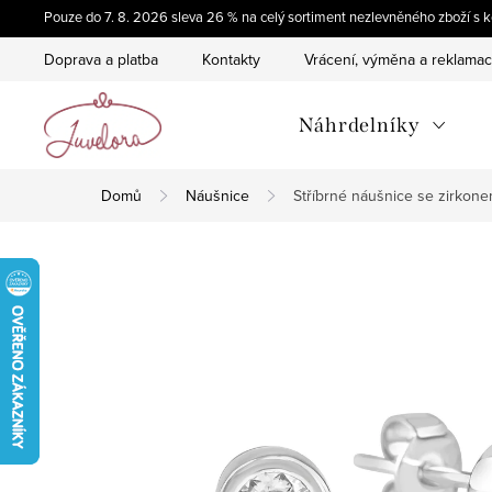
Přejít
Pouze do 7. 8. 2026 sleva 26 % na celý sortiment nezlevněného zboží 
na
Doprava a platba
Kontakty
Vrácení, výměna a reklama
obsah
Náhrdelníky
Domů
Náušnice
Stříbrné náušnice se zirkon