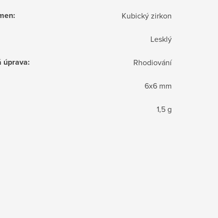
ámen
:
Kubický zirkon
Lesklý
á úprava
:
Rhodiování
6x6 mm
1,5 g