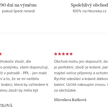
90 dní na výměnu
Spolehlivý obcho
pokud šperk nesedí
100% na Heureka.cz
éhokoliv zboží, dle
Obchod mohu jen doporučit, d
 prstýnku, všem doporučuji,
je perfektní, zboží je krásné, pa
éž v pohodě - PPL - jen malé
majitel velice příjemný a ochotn
 a to, že se mi nelíbilo
Rychlé odeslání a krásné dárko
 krabici, která by vzhledem k
balení. Určitě nakoupím znovu. 
ému zboží by měla být
za obchůdek.
Miroslava Rašková
TILOVÁ