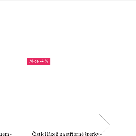
-4 %
SALECOD
onem -
Čistící lázeň na stříbrné šperky -
Čistící