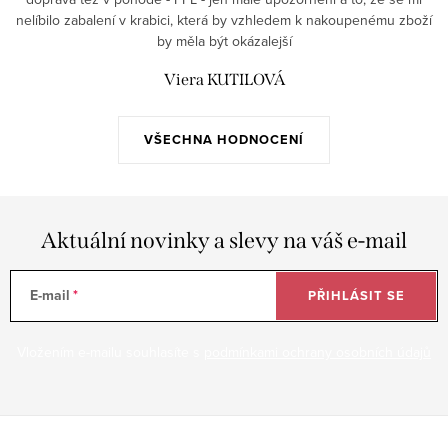
nelíbilo zabalení v krabici, která by vzhledem k nakoupenému zboží
by měla být okázalejší
Viera KUTILOVÁ
VŠECHNA HODNOCENÍ
Aktuální novinky a slevy na váš e-mail
E-mail
PŘIHLÁSIT SE
Vložením e-mailu souhlasíte s
podmínkami ochrany osobních údajů
Z