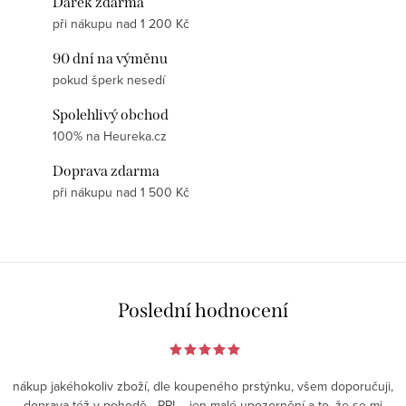
Dárek zdarma
při nákupu nad 1 200 Kč
90 dní na výměnu
pokud šperk nesedí
Spolehlivý obchod
100% na Heureka.cz
Doprava zdarma
při nákupu nad 1 500 Kč
Poslední hodnocení
nákup jakéhokoliv zboží, dle koupeného prstýnku, všem doporučuji,
doprava též v pohodě - PPL - jen malé upozornění a to, že se mi