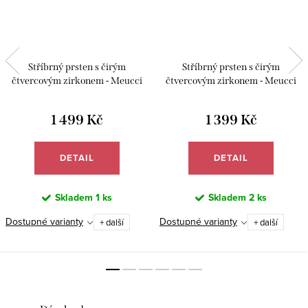
Stříbrný prsten s čirým
Stříbrný prsten s čirým
čtvercovým zirkonem - Meucci
čtvercovým zirkonem - Meucci
SS388R
SS384R
1 499 Kč
1 399 Kč
DETAIL
DETAIL
Skladem
1 ks
Skladem
2 ks
Dostupné varianty
Dostupné varianty
+ další
+ další