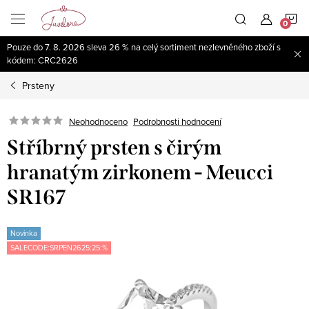
Přejít
N
na
obsah
Pouze do 7. 8. 2026 sleva 26 % na celý sortiment nezlevněného zboží s
K
kódem: CRC2626
Prsteny
Neohodnoceno
Podrobnosti hodnocení
Stříbrný prsten s čirým
hranatým zirkonem - Meucci
SR167
Novinka
SALECODE:SRPEN2625:25:%