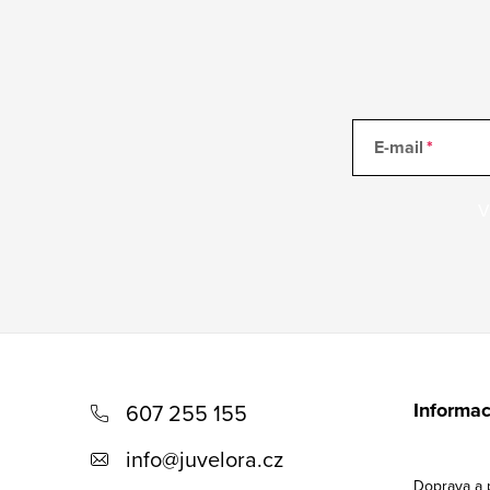
E-mail
V
Z
á
Informac
607 255 155
p
info
@
juvelora.cz
a
Doprava a 