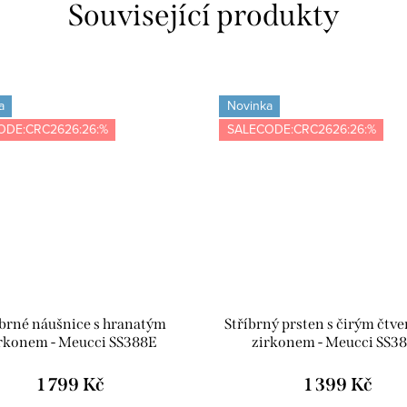
Související produkty
a
Novinka
ODE:CRC2626:26:%
SALECODE:CRC2626:26:%
íbrné náušnice s hranatým
Stříbrný prsten s čirým čtv
rkonem - Meucci SS388E
zirkonem - Meucci SS3
1 799 Kč
1 399 Kč