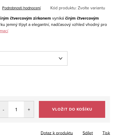
Kód produktu:
Zvolte variantu
Podrobnosti hodnocení
 čirým čtvercovým zirkonem
vyniká
čirým čtvercovým
rku jemný třpyt a elegantní, nadčasový vzhled vhodný pro
rmací
VLOŽIT DO KOŠÍKU
Dotaz k produktu
Sdílet
Tisk