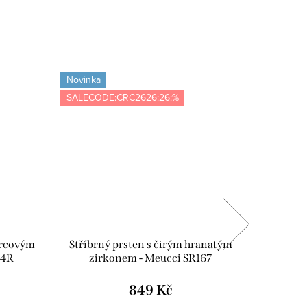
Novinka
Novinka
SALECODE:CRC2626:26:%
Tip
SALECOD
ercovým
Stříbrný prsten s čirým hranatým
Stříb
84R
zirkonem - Meucci SR167
zirko
849 Kč