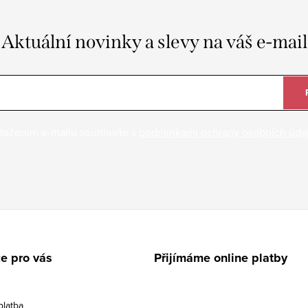
Aktuální novinky a slevy na váš e-mail
ložením e-mailu souhlasíte s
podmínkami ochrany osobních úda
e pro vás
Přijímáme online platby
platba