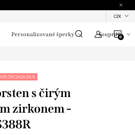
mínky
Podmínky ochrany osobních údajů
GPSR
CZK
Jak zji
NÁKU
Personalizované šperky
Soupravy
KOŠÍ
DE:CRC2626:26:%
prsten s čirým
ým zirkonem -
S388R