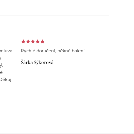
omluva
Rychlé doručení, pěkné balení.
n
Šárka Sýkorová
ý.
vé
Děkuji