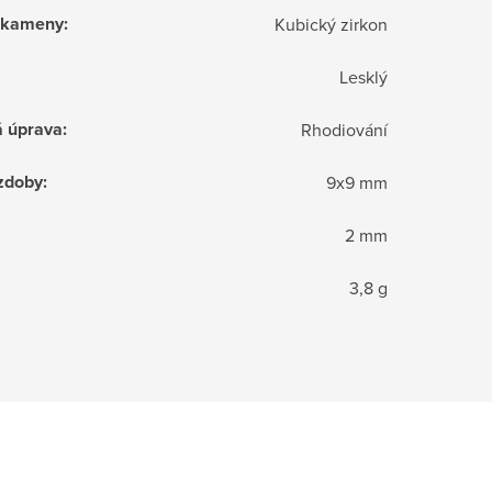
í kameny
:
Kubický zirkon
Lesklý
á úprava
:
Rhodiování
zdoby
:
9x9 mm
2 mm
3,8 g