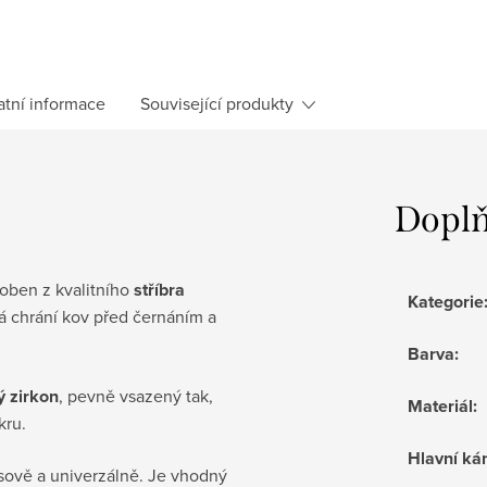
atní informace
Související produkty
Doplň
roben z kvalitního
stříbra
Kategorie
á chrání kov před černáním a
Barva
:
ý zirkon
, pevně vsazený tak,
Materiál
:
kru.
Hlavní k
sově a univerzálně. Je vhodný