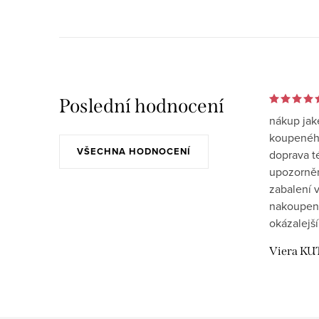
Poslední hodnocení
nákup jak
koupeného
VŠECHNA HODNOCENÍ
doprava t
upozornění
zabalení v
nakoupen
okázalejší
Viera KU