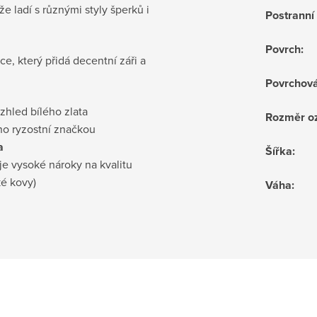
že ladí s různými styly šperků i
Postrann
Povrch
:
, který přidá decentní záři a
Povrchov
vzhled bílého zlata
Rozměr o
no ryzostní značkou
a
Šířka
:
je vysoké nároky na kvalitu
ké kovy)
Váha
: