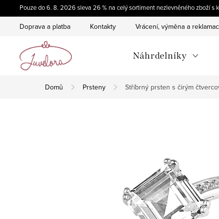
Přejít
Pouze do 6. 8. 2026 sleva 26 % na celý sortiment nezlevněného zboží
na
Doprava a platba
Kontakty
Vrácení, výměna a reklama
obsah
Náhrdelníky
Domů
Prsteny
Stříbrný prsten s čirým čtver