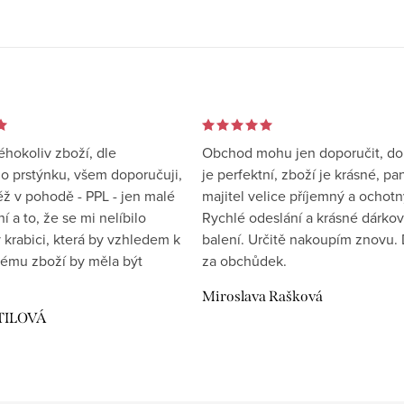
éhokoliv zboží, dle
Obchod mohu jen doporučit, d
 prstýnku, všem doporučuji,
je perfektní, zboží je krásné, pa
éž v pohodě - PPL - jen malé
majitel velice příjemný a ochotn
 a to, že se mi nelíbilo
Rychlé odeslání a krásné dárko
 krabici, která by vzhledem k
balení. Určitě nakoupím znovu. 
ému zboží by měla být
za obchůdek.
Miroslava Rašková
TILOVÁ