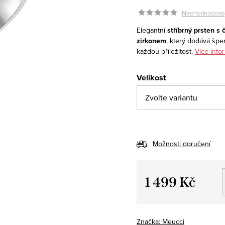
Neohodnoceno
Elegantní
stříbrný prsten s
zirkonem
, který dodává špe
každou příležitost.
Více info
Velikost
Možnosti doručení
1 499 Kč
Měrná
cena:
Značka:
Meucci