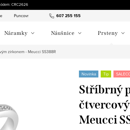
 s kódem: CRC2626
ce
Puncovní značky
Hodnocení obchodu
607 255 155
Obchodní pod
Náramky
Náušnice
Prsteny
covým zirkonem - Meucci SS388R
Novinka
Tip
SALECO
Stříbrný 
čtvercov
Meucci S