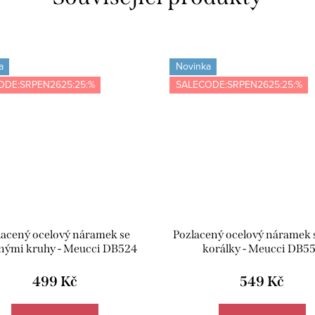
a
Novinka
ODE:SRPEN2625:25:%
SALECODE:SRPEN2625:25:%
lacený ocelový náramek se
Pozlacený ocelový náramek s
nými kruhy - Meucci DB524
korálky - Meucci DB5
499 Kč
549 Kč