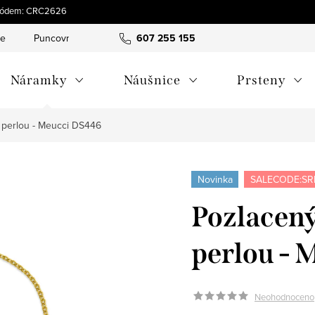
s kódem: CRC2626
ce
Puncovní značky
Hodnocení obchodu
607 255 155
Obchodní pod
Náramky
Náušnice
Prsteny
 perlou - Meucci DS446
Novinka
SALECODE:SR
Pozlacený
perlou -
Neohodnoceno