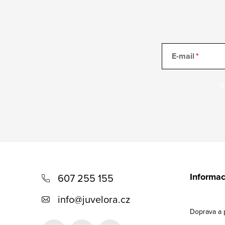
E-mail
V
Z
á
Informac
607 255 155
p
info
@
juvelora.cz
a
Doprava a 