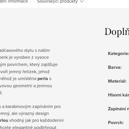
atní informace
Související produkty
Doplň
dčasového stylu s naším
Kategorie
šperk je vyroben z vysoce
lým povrchem, který zajišťuje
Barva
:
oří jemný řetízek, jehož
ř něhož je umístěna
perla
s
Materiál
:
ovovou geometrií a jemnou
d.
Hlavní k
m a karabinovým zapínáním pro
Zapínání
emný, ale výrazný design
rlou
vhodný jak pro každodenní
Povrch
:
e chcete elegantně podtrhnout