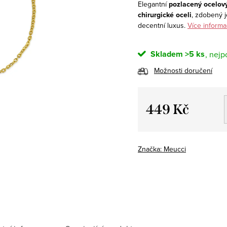
Elegantní
pozlacený ocelov
chirurgické oceli
, zdobený
decentní luxus.
Více informa
Skladem
>5 ks
Možnosti doručení
449 Kč
Měrná
cena:
Značka:
Meucci