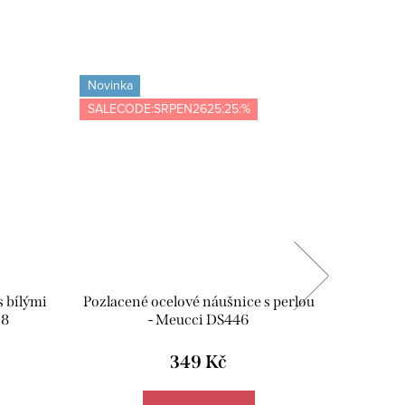
Novinka
Novinka
SALECODE:SRPEN2625:25:%
SALECOD
 bílými
Pozlacené ocelové náušnice s perlou
Pozla
58
- Meucci DS446
p
349 Kč