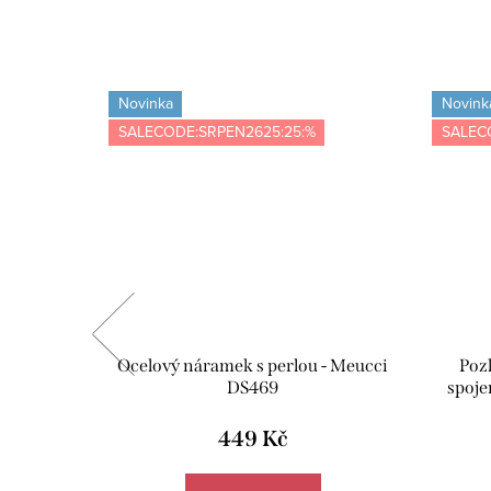
Novinka
Novink
SALECODE:SRPEN2625:25:%
SALEC
abička s
Ocelový náramek s perlou - Meucci
Poz
ící utěrka
DS469
spoje
VE02
449 Kč