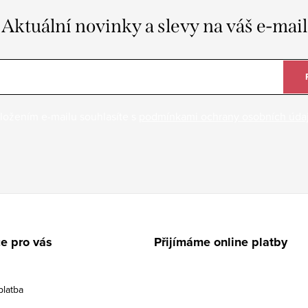
Aktuální novinky a slevy na váš e-mail
ložením e-mailu souhlasíte s
podmínkami ochrany osobních úda
e pro vás
Přijímáme online platby
platba