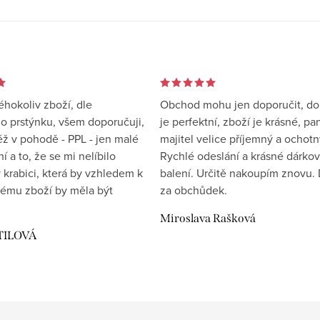
éhokoliv zboží, dle
Obchod mohu jen doporučit, d
 prstýnku, všem doporučuji,
je perfektní, zboží je krásné, pa
éž v pohodě - PPL - jen malé
majitel velice příjemný a ochotn
 a to, že se mi nelíbilo
Rychlé odeslání a krásné dárko
 krabici, která by vzhledem k
balení. Určitě nakoupím znovu. 
ému zboží by měla být
za obchůdek.
Miroslava Rašková
TILOVÁ