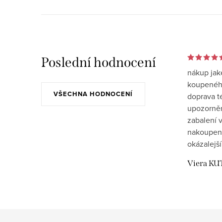
Poslední hodnocení
nákup jak
koupeného
VŠECHNA HODNOCENÍ
doprava t
upozornění
zabalení v
nakoupen
okázalejší
Viera KU