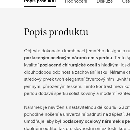
Popis produktu
Hodnocení
Diskuze
Ost
Popis produktu
Objevte dokonalou kombinaci jemného designu a na
pozlaceným ocelovým náramkem s perlou
. Tento 
kvalitní
pozlacené chirurgické oceli
s hladkým, lesk
dlouhodobou odolnost a zachování lesku. Náramek tv
středový prvek tvoří elegantní čtvercový rám uvnit
jemným, přirozeným leskem. Tento kontrast mezi k
perlou dodává šperku sofistikovaný a moderní vzhle
Náramek je navržen s nastavitelnou délkou 19–22 c
pohodlné nošení a univerzální padnutí na zápěstí. J
umožňuje, aby byl
pozlacený ocelový náramek s pe
doplnění outfitu, tak pro slavnostní příležitosti, kd