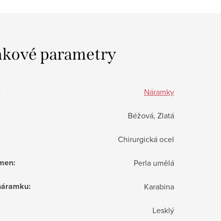
kové parametry
:
Náramky
Béžová, Zlatá
Chirurgická ocel
ámen
:
Perla umělá
 náramku
:
Karabina
Lesklý