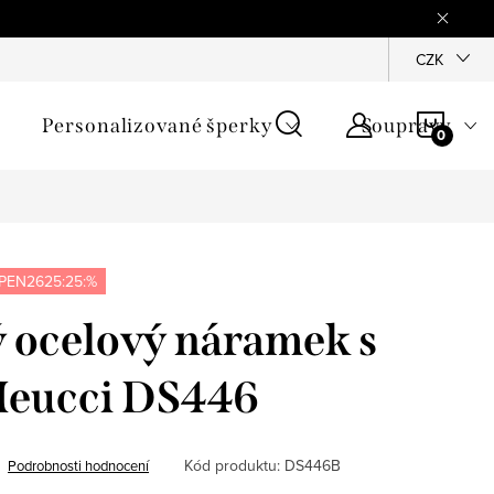
mínky
Podmínky ochrany osobních údajů
GPSR
CZK
Jak zji
NÁKU
Personalizované šperky
Soupravy
KOŠÍ
PEN2625:25:%
 ocelový náramek s
 Meucci DS446
Kód produktu:
DS446B
Podrobnosti hodnocení