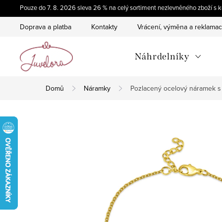
Přejít
Pouze do 7. 8. 2026 sleva 26 % na celý sortiment nezlevněného zboží 
na
Doprava a platba
Kontakty
Vrácení, výměna a reklama
obsah
Náhrdelníky
Domů
Náramky
Pozlacený ocelový náramek s