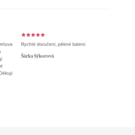
omluva
Rychlé doručení, pěkné balení.
n
Šárka Sýkorová
ý.
vé
Děkuji