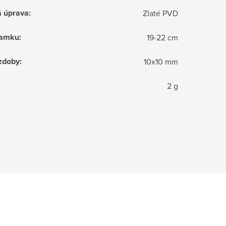
á úprava
:
Zlaté PVD
ramku
:
19-22 cm
zdoby
:
10x10 mm
2 g