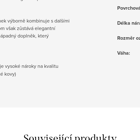
Povrchov
mek výborně kombinuje s dalšími
Délka ná
tom však zůstává elegantní
nápadný doplněk, který
Rozměr o
Váha
:
je vysoké nároky na kvalitu
ké kovy)
Související produkty