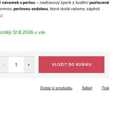
ý náramek s perlou
– nadčasový šperk z kvalitní
pozlacené
 jemnou
perlovou ozdobou
, která dodá vašemu zápěstí
cí
12.8.2026
VLOŽIT DO KOŠÍKU
Dotaz k produktu
Sdílet
Tisk