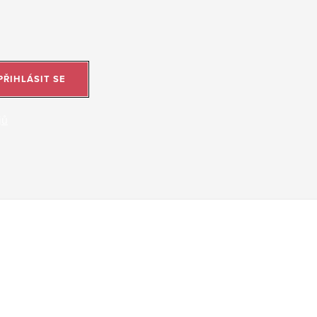
PŘIHLÁSIT SE
jů