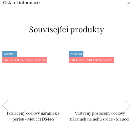
Ostatní informace
Související produkty
Novinka
Novinka
SALECODE:SRPEN2625:25:%
SALECODE:SRPEN2625:25:%
Pozlacený ocelový náramek s
Vrstvený pozlacený ocelový
perlou - Meucci DS446
náramek na nohu srdce - Meucci
DB572