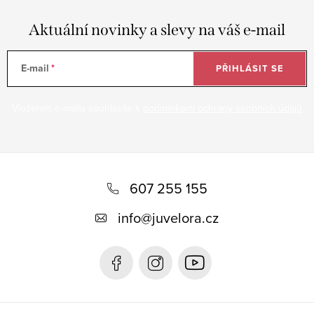
Aktuální novinky a slevy na váš e-mail
E-mail
PŘIHLÁSIT SE
Vložením e-mailu souhlasíte s
podmínkami ochrany osobních údajů
Z
á
607 255 155
p
info
@
juvelora.cz
a
t
í