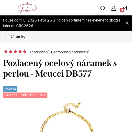
Přejít
N
na
obsah
Pouze do 11. 8. 2026 sleva 26 % na celý sortiment nezlevněného zboží s
K
kódem: CRC2626
Náramky
1 hodnocení
Podrobnosti hodnocení
Pozlacený ocelový náramek s
perlou - Meucci DB577
Novinka
SALECODE:SRPEN2625:25:%