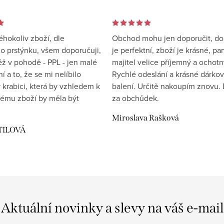
éhokoliv zboží, dle
Obchod mohu jen doporučit, d
 prstýnku, všem doporučuji,
je perfektní, zboží je krásné, pa
éž v pohodě - PPL - jen malé
majitel velice příjemný a ochotn
 a to, že se mi nelíbilo
Rychlé odeslání a krásné dárko
 krabici, která by vzhledem k
balení. Určitě nakoupím znovu. 
ému zboží by měla být
za obchůdek.
Miroslava Rašková
TILOVÁ
Aktuální novinky a slevy na váš e-mail