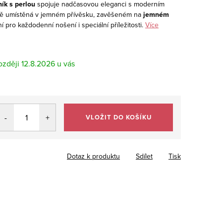
ík s perlou
spojuje nadčasovou eleganci s moderním
ně umístěná v jemném přívěsku, zavěšeném na
jemném
ní pro každodenní nošení i speciální příležitosti.
Více
12.8.2026
VLOŽIT DO KOŠÍKU
Dotaz k produktu
Sdílet
Tisk