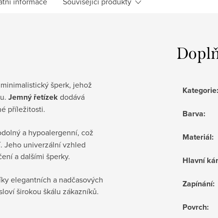
atní informace
Související produkty
Doplň
minimalistický šperk, jehož
Kategorie
ku.
Jemný řetízek
dodává
 příležitosti.
Barva
:
odolný a hypoalergenní, což
Materiál
:
í. Jeho univerzální vzhled
ní a dalšími šperky.
Hlavní k
níky elegantních a nadčasových
Zapínání
:
loví širokou škálu zákazníků.
Povrch
: