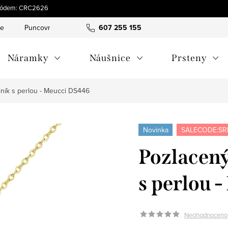
s kódem: CRC2626
ce
Puncovní značky
Hodnocení obchodu
607 255 155
Obchodní pod
Náramky
Náušnice
Prsteny
ník s perlou - Meucci DS446
Novinka
SALECODE:SR
Pozlacený
s perlou 
Neohodnoceno