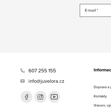
E-mail
V
Z
á
Informac
607 255 155
p
info
@
juvelora.cz
a
Doprava a 
t
Kontakty
í
Vrácení, v