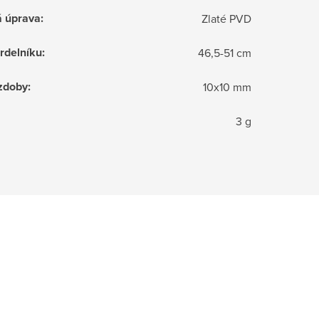
á úprava
:
Zlaté PVD
rdelníku
:
46,5-51 cm
zdoby
:
10x10 mm
3 g