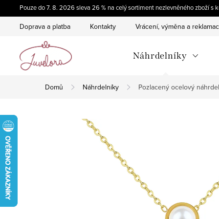
Přejít
Pouze do 7. 8. 2026 sleva 26 % na celý sortiment nezlevněného zboží 
na
Doprava a platba
Kontakty
Vrácení, výměna a reklama
obsah
Náhrdelníky
Domů
Náhrdelníky
Pozlacený ocelový náhrdel