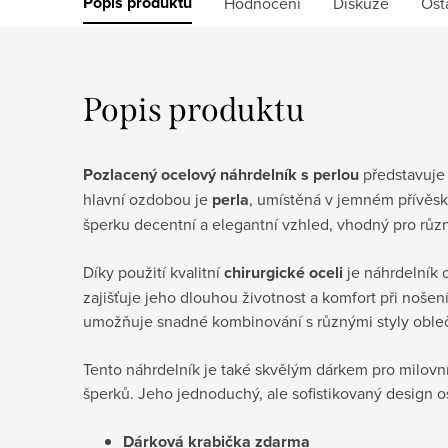
Popis produktu
Hodnocení
Diskuze
Ost
Popis produktu
Pozlacený ocelový náhrdelník s perlou
představuje 
hlavní ozdobou je
perla
, umístěná v jemném přívěs
šperku decentní a elegantní vzhled, vhodný pro různé
Díky použití kvalitní
chirurgické oceli
je náhrdelník 
zajišťuje jeho dlouhou životnost a komfort při nošen
umožňuje snadné kombinování s různými styly obleče
Tento náhrdelník je také skvělým dárkem pro milov
šperků. Jeho jednoduchý, ale sofistikovaný design os
Dárková krabička
zdarma