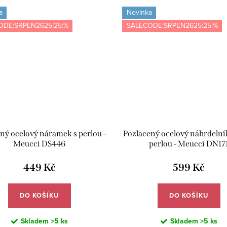
a
Novinka
ODE:SRPEN2625:25:%
SALECODE:SRPEN2625:25:%
ný ocelový náramek s perlou -
Pozlacený ocelový náhrdelník
Meucci DS446
perlou - Meucci DN17
449 Kč
599 Kč
DO KOŠÍKU
DO KOŠÍKU
Skladem
>5 ks
Skladem
>5 ks