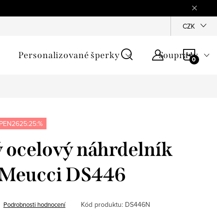
mínky
Podmínky ochrany osobních údajů
GPSR
CZK
Jak zji
NÁKU
Personalizované šperky
Soupravy
KOŠÍ
PEN2625:25:%
 ocelový náhrdelník
- Meucci DS446
Kód produktu:
DS446N
Podrobnosti hodnocení