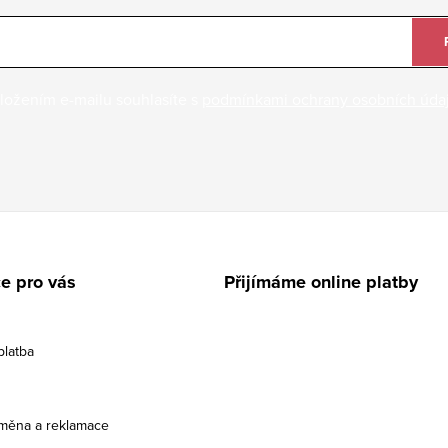
ložením e-mailu souhlasíte s
podmínkami ochrany osobních úda
e pro vás
Přijímáme online platby
platba
ýměna a reklamace