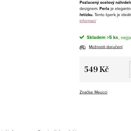
Pozlacený ocelový náhrdeln
designem.
Perla
je elegant
řetízku
. Tento šperk je ideál
informací
Skladem
>5 ks
Možnosti doručení
549 Kč
Měrná
cena:
Značka:
Meucci