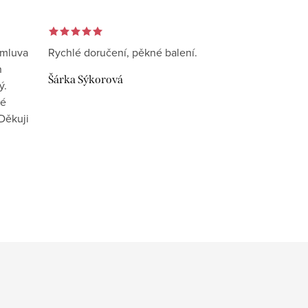
omluva
Rychlé doručení, pěkné balení.
n
Šárka Sýkorová
ý.
vé
Děkuji