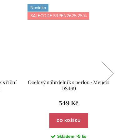
Novinka
Novinka
SALECODE:SRPEN2625:25:%
SALECOD
 s říční
Ocelový náhrdelník s perlou - Meucci
Ocelový 
1
DS469
549 Kč
DO KOŠÍKU
Skladem
>5 ks