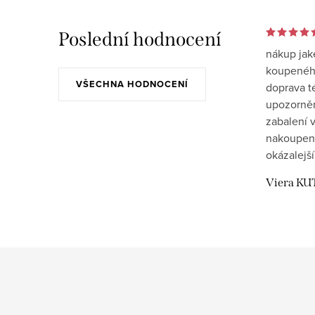
Poslední hodnocení
nákup jak
koupeného
VŠECHNA HODNOCENÍ
doprava t
upozornění
zabalení v
nakoupen
okázalejší
Viera KU