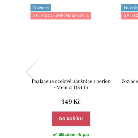
Novinka
Novink
SALECODE:SRPEN2625:25:%
SALEC
 - růžová
Pozlacené ocelové náušnice s perlou
Pozlace
- Meucci DS446
349 Kč
DO KOŠÍKU
Skladem
>5 pár