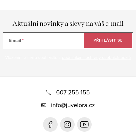
Aktuální novinky a slevy na váš e-mail
E-mail
PŘIHLÁSIT SE
Vložením e-mailu souhlasíte s
podmínkami ochrany osobních údajů
Z
á
607 255 155
p
info
@
juvelora.cz
a
t
í