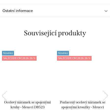
Ostatní informace
Související produkty
Novinka
Novinka
SALECODE:CRC2626:26:%
SALECODE:CRC2626:26:%
Ocelový náramek se spojenými
Pozlacený ocelový náramek se
kruhy - Meucci DB523
spojenými kroužky - Meucci