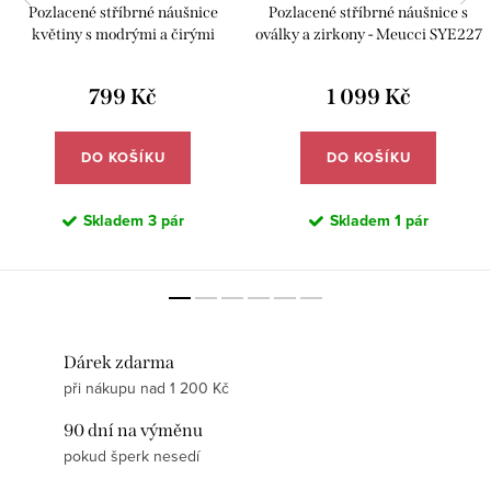
Pozlacené stříbrné náušnice
Pozlacené stříbrné náušnice s
květiny s modrými a čirými
oválky a zirkony - Meucci SYE227
zirkony - Meucci SYE226
799 Kč
1 099 Kč
DO KOŠÍKU
DO KOŠÍKU
Skladem
3 pár
Skladem
1 pár
Dárek zdarma
při nákupu nad 1 200 Kč
90 dní na výměnu
pokud šperk nesedí