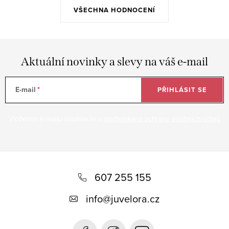
VŠECHNA HODNOCENÍ
Aktuální novinky a slevy na váš e-mail
E-mail
PŘIHLÁSIT SE
Vložením e-mailu souhlasíte s
podmínkami ochrany osobních údajů
Z
á
607 255 155
p
info
@
juvelora.cz
a
t