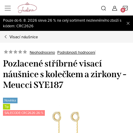
Přejít
N
na
obsah
Pouze do 6. 8. 2026 sleva 26 % na celý sortiment nezlevněného zboží s
K
kódem: CRC2626
Visací náušnice
Neohodnoceno
Podrobnosti hodnocení
Pozlacené stříbrné visací
náušnice s kolečkem a zirkony -
Meucci SYE187
Novinka
Tip
SALECODE:CRC2626:26:%