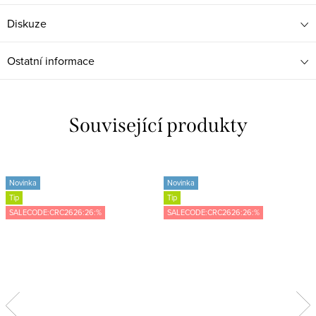
Diskuze
Ostatní informace
Související produkty
Novinka
Novinka
Tip
Tip
SALECODE:CRC2626:26:%
SALECODE:CRC2626:26:%