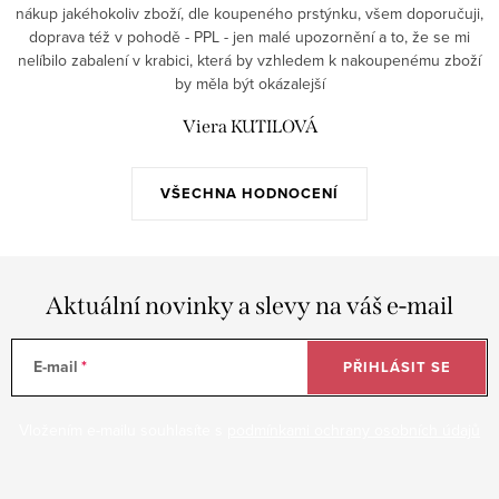
nákup jakéhokoliv zboží, dle koupeného prstýnku, všem doporučuji,
doprava též v pohodě - PPL - jen malé upozornění a to, že se mi
nelíbilo zabalení v krabici, která by vzhledem k nakoupenému zboží
by měla být okázalejší
Viera KUTILOVÁ
VŠECHNA HODNOCENÍ
Aktuální novinky a slevy na váš e-mail
E-mail
PŘIHLÁSIT SE
Vložením e-mailu souhlasíte s
podmínkami ochrany osobních údajů