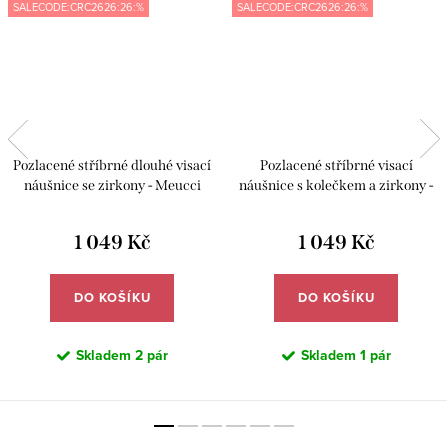
SALECODE:CRC2626:26:%
SALECODE:CRC2626:26:%
Pozlacené stříbrné dlouhé visací
Pozlacené stříbrné visací
náušnice se zirkony - Meucci
náušnice s kolečkem a zirkony -
SYE236
Meucci SYE187
1 049 Kč
1 049 Kč
DO KOŠÍKU
DO KOŠÍKU
Skladem
2 pár
Skladem
1 pár