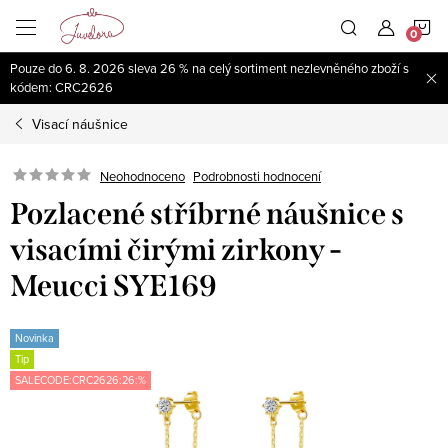
Přejít
N
na
obsah
Pouze do 6. 8. 2026 sleva 26 % na celý sortiment nezlevněného zboží s
K
kódem: CRC2626
Visací náušnice
Neohodnoceno
Podrobnosti hodnocení
Pozlacené stříbrné náušnice s
visacími čirými zirkony -
Meucci SYE169
Novinka
Tip
SALECODE:CRC2626:26:%