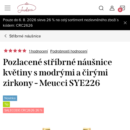
Přejít
N
na
obsah
Pouze do 6. 8. 2026 sleva 26 % na celý sortiment nezlevněného zboží s
K
kódem: CRC2626
Stříbrné náušnice
1 hodnocení
Podrobnosti hodnocení
Pozlacené stříbrné náušnice
květiny s modrými a čirými
zirkony - Meucci SYE226
Novinka
Tip
SALECODE:CRC2626:26:%