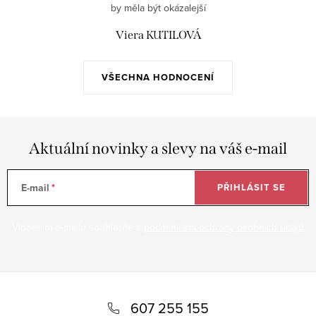
by měla být okázalejší
Viera KUTILOVÁ
VŠECHNA HODNOCENÍ
Aktuální novinky a slevy na váš e-mail
E-mail
PŘIHLÁSIT SE
Vložením e-mailu souhlasíte s
podmínkami ochrany osobních údajů
Z
á
607 255 155