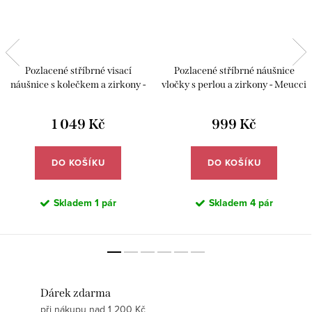
Pozlacené stříbrné visací
Pozlacené stříbrné náušnice
náušnice s kolečkem a zirkony -
vločky s perlou a zirkony - Meucci
Meucci SYE187
SYE201
1 049 Kč
999 Kč
DO KOŠÍKU
DO KOŠÍKU
Skladem
1 pár
Skladem
4 pár
Dárek zdarma
při nákupu nad 1 200 Kč