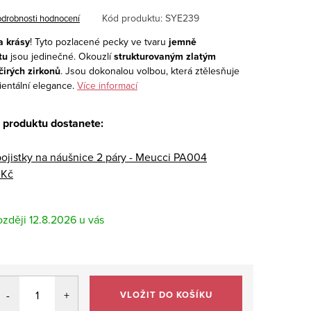
Kód produktu:
SYE239
drobnosti hodnocení
a krásy
! Tyto pozlacené pecky ve tvaru
jemně
tu
jsou jedinečné. Okouzlí
strukturovaným zlatým
čirých zirkonů
. Jsou dokonalou volbou, která ztělesňuje
entální elegance.
Více informací
 produktu dostanete:
pojistky na náušnice 2 páry - Meucci PA004
 Kč
12.8.2026
VLOŽIT DO KOŠÍKU