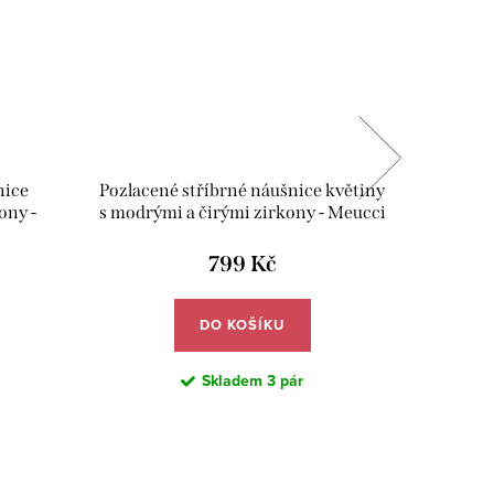
nice
Pozlacené stříbrné náušnice květiny
Čistící
ony -
s modrými a čirými zirkony - Meucci
Con
SYE226
799 Kč
DO KOŠÍKU
Skladem
3 pár