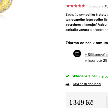
1 hodnocení
Po
Zachyťte
symboliku čistoty 
tvarovaného lotosového lis
povrchem
a
lemující řadou 
sofistikovanost
a nádech ori
Zdarma od nás k tomuto
+ Silikonové 
v hodnotě 29
Skladem
2 pár
Možnosti doručení
1 349 Kč