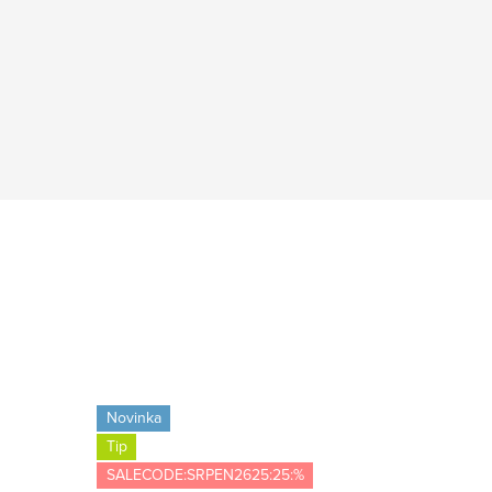
Novinka
-4 
Tip
SALECODE:SRPEN2625:25:%