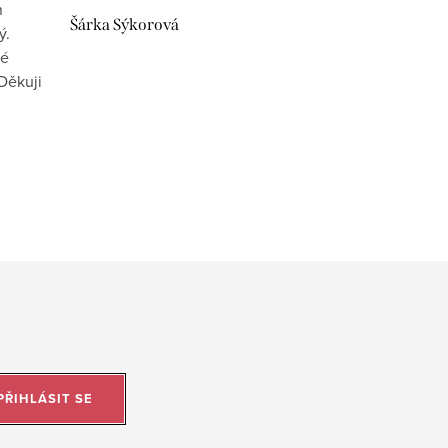
n
Šárka Sýkorová
ý.
vé
Děkuji
PŘIHLÁSIT SE