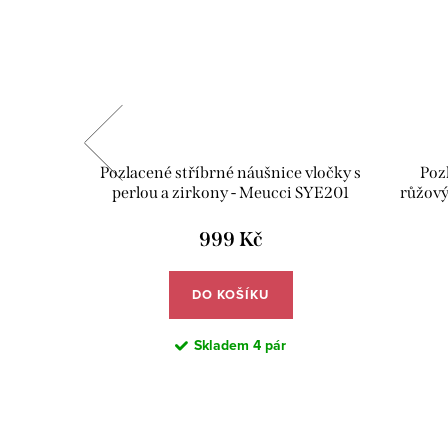
nice s
Pozlacené stříbrné náušnice vločky s
Poz
rkony -
perlou a zirkony - Meucci SYE201
růžový
999 Kč
DO KOŠÍKU
Skladem
4 pár