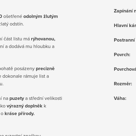
Zapínání 
0
ošetřené
odolným žlutým
zlatý odstín.
Hlavní k
í část listu má
rýhovanou,
Postrann
vání a dodává mu hloubku a
Povrch
:
u bohatě posázeny
precizně
Povrchov
nie dokonale rámuje list a
u.
Rozměr
:
í na
puzety
a střední velikosti
Váha
:
jako
výrazný doplněk
k
h o
kráse přírody.
no ryzostní značkou