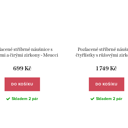
lacené stříbrné náušnice s
Pozlacené stříbrné náuš
mi a čirými zirkony - Meucci
čtyřlístky s růžovými zirk
SYE210
Meucci SYE140
699 Kč
1 749 Kč
DO KOŠÍKU
DO KOŠÍKU
Skladem
2 pár
Skladem
2 pár