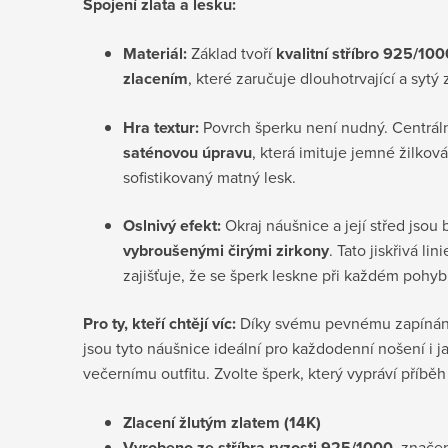
Spojení zlata a lesku:
Materiál:
Základ tvoří
kvalitní stříbro 925/100
zlacením
, které zaručuje dlouhotrvající a sytý 
Hra textur:
Povrch šperku není nudný. Centráln
saténovou úpravu
, která imituje jemné žilko
sofistikovaný matný lesk.
Oslnivý efekt:
Okraj náušnice a její střed jso
vybroušenými čirými zirkony
. Tato jiskřivá li
zajišťuje, že se šperk leskne při každém pohyb
Pro ty, kteří chtějí víc:
Díky svému pevnému zapínán
jsou tyto náušnice ideální pro každodenní nošení i 
večernímu outfitu. Zvolte šperk, který vypráví příbě
Zlacení žlutým zlatem (14K)
Vyrobeno ze stříbra ryzosti 925/1000
, znače