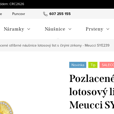
s kódem: CRC2626
ce
Puncovní značky
Hodnocení obchodu
607 255 155
Obchodní pod
Náramky
Náušnice
Prsteny
cené stříbrné náušnice lotosový list s čirými zirkony - Meucci SYE239
Novinka
Tip
SALECO
Pozlacené
lotosový l
Meucci S