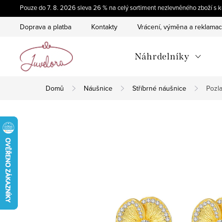
Přejít
Pouze do 7. 8. 2026 sleva 26 % na celý sortiment nezlevněného zboží 
na
Doprava a platba
Kontakty
Vrácení, výměna a reklama
obsah
Náhrdelníky
Domů
Náušnice
Stříbrné náušnice
Pozla