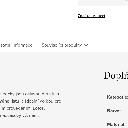
Měrná
cena:
Značka:
Meucci
statní informace
Související produkty
Doplň
 pecky jsou oslavou detailu a
Kategorie
vého listu
je ideální volbou pro
ím provedením. Lotos,
Barva
:
, nadčasový význam.
Materiál
: