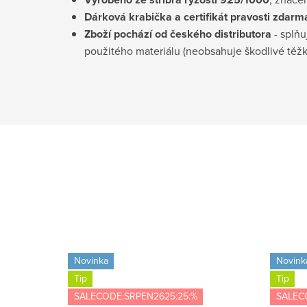
D
árková krabička a certifikát pravosti
zdarm
Zboží pochází od českého distributora
- splňu
použitého materiálu (neobsahuje škodlivé těž
Novinka
Novink
Tip
Tip
SALECODE:SRPEN2625:25:%
SALEC