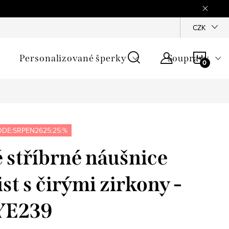
mínky
Podmínky ochrany osobních údajů
GPSR
CZK
Jak zji
NÁKU
Personalizované šperky
Soupravy
KOŠÍ
DE:SRPEN2625:25:%
 stříbrné náušnice
ist s čirými zirkony -
YE239