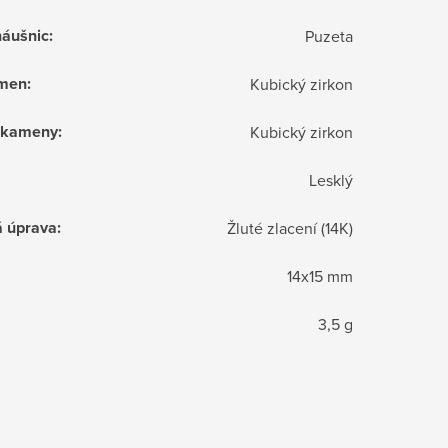
náušnic
:
Puzeta
ámen
:
Kubický zirkon
í kameny
:
Kubický zirkon
Lesklý
á úprava
:
Žluté zlacení (14K)
14x15 mm
3,5 g