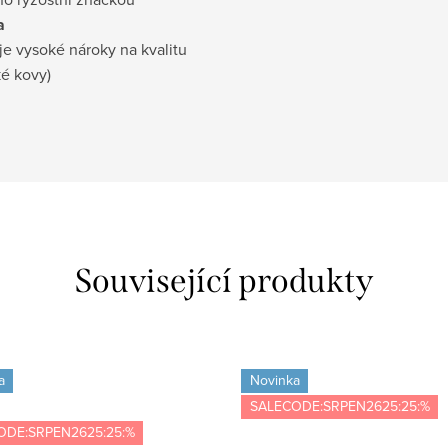
a
je vysoké nároky na kvalitu
ké kovy)
Související produkty
a
Novinka
SALECODE:SRPEN2625:25:%
ODE:SRPEN2625:25:%