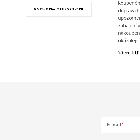
koupeného
VŠECHNA HODNOCENÍ
doprava t
upozornění
zabalení v
nakoupen
okázalejší
Viera KU
E-mail