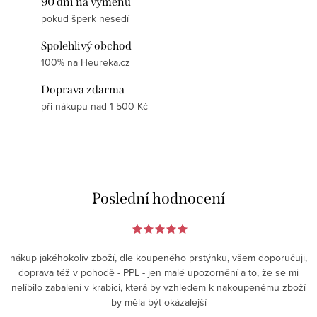
90 dní na výměnu
pokud šperk nesedí
Spolehlivý obchod
100% na Heureka.cz
Doprava zdarma
při nákupu nad 1 500 Kč
Poslední hodnocení
nákup jakéhokoliv zboží, dle koupeného prstýnku, všem doporučuji,
doprava též v pohodě - PPL - jen malé upozornění a to, že se mi
nelíbilo zabalení v krabici, která by vzhledem k nakoupenému zboží
by měla být okázalejší