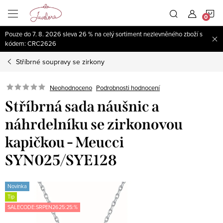
Přejít
N
na
obsah
Pouze do 7. 8. 2026 sleva 26 % na celý sortiment nezlevněného zboží s
K
kódem: CRC2626
Stříbrné soupravy se zirkony
Neohodnoceno
Podrobnosti hodnocení
Stříbrná sada náušnic a
náhrdelníku se zirkonovou
kapičkou - Meucci
SYN025/SYE128
Novinka
Tip
SALECODE:SRPEN2625:25:%