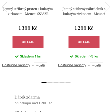
Jemný stříbrný prsten s kulatým
Jemný stříbrný náhrdelník s
zirkonem - Meucci SS332R
kulatým zirkonem - Meucci
SS157N
1 399 Kč
1 299 Kč
DETAIL
DETAIL
Skladem
1 ks
Skladem
>5 ks
Dostupné varianty
Dostupné varianty
+ další
+ další
Dárek zdarma
při nákupu nad 1 200 Kč