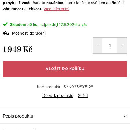
pohyb
a
živost.
Jsou to
náušnice,
které tančí se světlem a přinášejí
vám
radost
a
lehkost.
Více informací
Skladem
>5 ks
12.8.2026
Možnosti doručení
1 949 Kč
Měrná
cena:
VLOŽIT DO KOŠÍKU
Kód produktu:
SYN025/SYE128
Dotaz k produktu
Sdílet
Popis produktu