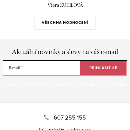
Viera KUTILOVÁ
VŠECHNA HODNOCENÍ
Aktuální novinky a slevy na váš e-mail
E-mail
PŘIHLÁSIT SE
Vložením e-mailu souhlasíte s
podmínkami ochrany osobních údajů
Z
á
607 255 155
p
info
@
juvelora.cz