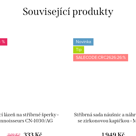
Související produkty
4 %
Novinka
Tip
SALECODE:CRC2626:26:%
cí lázeň na stříbrné šperky -
Stříbrná sada náušnic a náh
nnoisseurs CN-1030/AG
se zirkonovou kapičkou - 
SYN025/SYE128
333 Kč
1 949 Kč
349 Kč