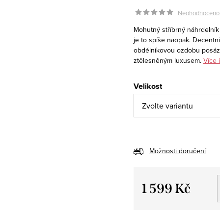
Neohodnoceno
Mohutný stříbrný náhrdelní
je to spíše naopak. Decentn
obdélníkovou ozdobu posázen
ztělesněným luxusem.
Více 
Velikost
Možnosti doručení
1 599 Kč
Měrná
cena: