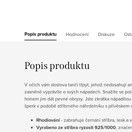
Popis produktu
Hodnocení
Diskuze
Ost
Popis produktu
V očích vám doslova tančí třpyt, jehož nedosahují a
zasněně vyprávíte o svých nápadech. Snažíte se pol
honem jim dát pevné obrysy. Jste zkrátka nápaditou b
šperk v podobě stříbrného náhrdelníku s přívěskem 
Rhodiování
- zabraňuje černání stříbra, lesk a 
Vyrobeno ze stříbra ryzosti 925/1000
, znače