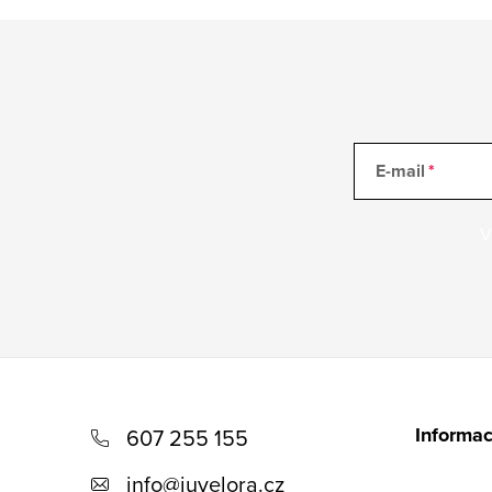
E-mail
V
Z
á
Informac
607 255 155
p
info
@
juvelora.cz