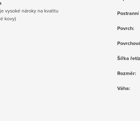
a
je vysoké nároky na kvalitu
Postrann
ké kovy)
Povrch
:
Povrchov
Šířka řetí
Rozměr
:
Váha
: