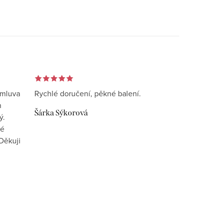
omluva
Rychlé doručení, pěkné balení.
n
Šárka Sýkorová
ý.
vé
Děkuji