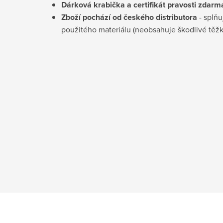
D
árková krabička a certifikát pravosti
zdarm
Zboží pochází od českého distributora
- splňu
použitého materiálu (neobsahuje škodlivé těž