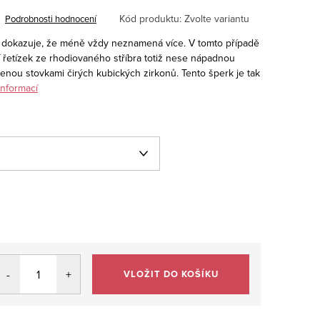
Kód produktu:
Zvolte variantu
Podrobnosti hodnocení
k dokazuje, že méně vždy neznamená více. V tomto případě
í řetízek ze rhodiovaného stříbra totiž nese nápadnou
ou stovkami čirých kubických zirkonů. Tento šperk je tak
informací
VLOŽIT DO KOŠÍKU