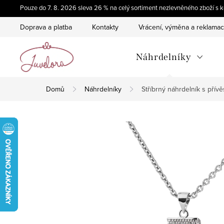
Přejít
Pouze do 7. 8. 2026 sleva 26 % na celý sortiment nezlevněného zboží 
na
Doprava a platba
Kontakty
Vrácení, výměna a reklama
obsah
Náhrdelníky
Domů
Náhrdelníky
Stříbrný náhrdelník s pří