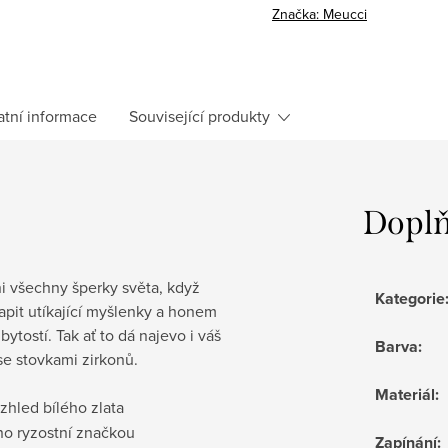
Značka:
Meucci
atní informace
Související produkty
Doplň
ni všechny šperky světa, když
Kategorie
apit utíkající myšlenky a honem
ytostí. Tak ať to dá najevo i váš
Barva
:
se stovkami zirkonů.
Materiál
:
vzhled bílého zlata
no ryzostní značkou
Zapínání
: