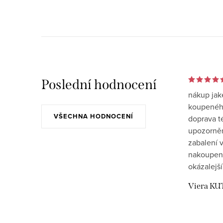
Poslední hodnocení
nákup jak
koupeného
VŠECHNA HODNOCENÍ
doprava t
upozornění
zabalení v
nakoupen
okázalejší
Viera KU