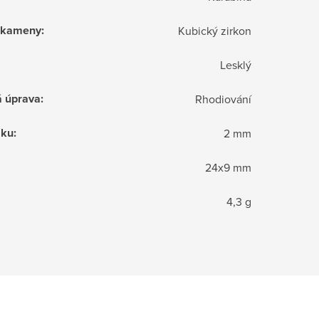
í kameny
:
Kubický zirkon
Lesklý
á úprava
:
Rhodiování
zku
:
2 mm
24x9 mm
4,3 g