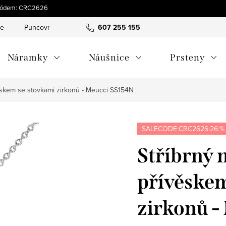
s kódem: CRC2626
ce
Puncovní značky
Hodnocení obchodu
607 255 155
Obchodní pod
Náramky
Náušnice
Prsteny
věskem se stovkami zirkonů - Meucci SS154N
SALECODE:CRC2626:26:%
Stříbrný 
přívěskem
zirkonů -