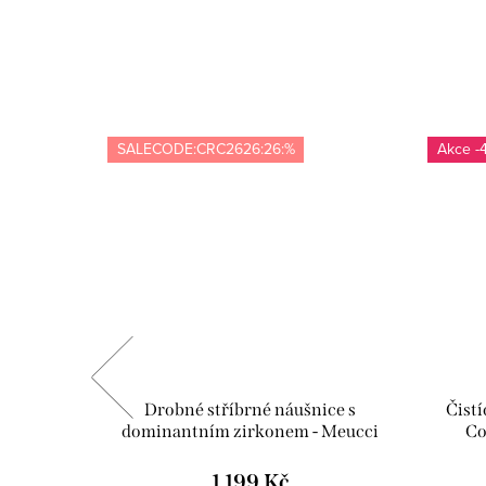
SALECODE:CRC2626:26:%
-
JUVE04
Drobné stříbrné náušnice s
Čistí
dominantním zirkonem - Meucci
Co
SS250E
1 199 Kč