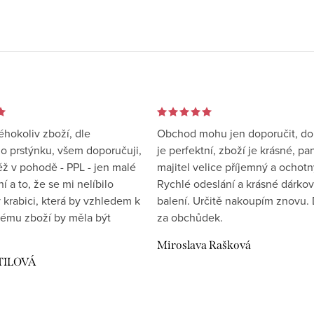
éhokoliv zboží, dle
Obchod mohu jen doporučit, d
 prstýnku, všem doporučuji,
je perfektní, zboží je krásné, pa
éž v pohodě - PPL - jen malé
majitel velice příjemný a ochotn
 a to, že se mi nelíbilo
Rychlé odeslání a krásné dárko
 krabici, která by vzhledem k
balení. Určitě nakoupím znovu. 
ému zboží by měla být
za obchůdek.
Miroslava Rašková
TILOVÁ