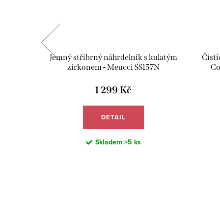
JUVE04
Jemný stříbrný náhrdelník s kulatým
Čistí
zirkonem - Meucci SS157N
Co
1 299 Kč
DETAIL
Skladem
>5 ks