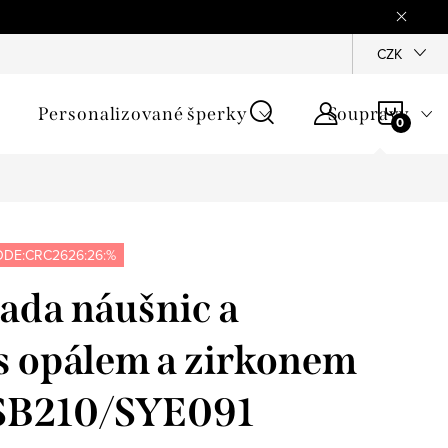
mínky
Podmínky ochrany osobních údajů
GPSR
CZK
Jak zji
NÁKU
Personalizované šperky
Soupravy
KOŠÍ
DE:CRC2626:26:%
sada náušnic a
s opálem a zirkonem
 SB210/SYE091