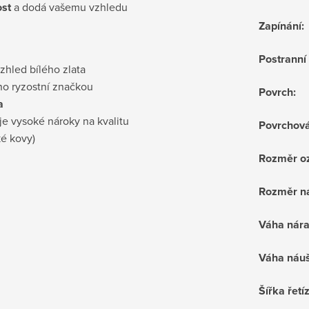
st
a dodá vašemu vzhledu
Zapínání
:
Postrann
vzhled bílého zlata
no ryzostní značkou
Povrch
:
a
je vysoké nároky na kvalitu
Povrchov
ké kovy)
Rozměr o
Rozměr n
Váha nár
Váha náuš
Šířka řetí