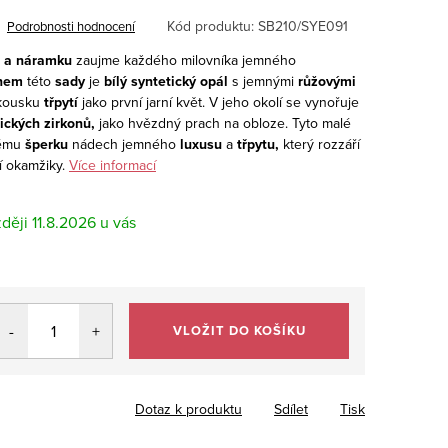
Kód produktu:
SB210/SYE091
Podrobnosti hodnocení
c a náramku
zaujme každého milovníka jemného
nem
této
sady
je
bílý syntetický opál
s jemnými
růžovými
 kousku
třpytí
jako první jarní květ. V jeho okolí se vynořuje
ických zirkonů,
jako hvězdný prach na obloze. Tyto malé
lému
šperku
nádech jemného
luxusu
a
třpytu,
který rozzáří
í okamžiky.
Více informací
11.8.2026
VLOŽIT DO KOŠÍKU
Dotaz k produktu
Sdílet
Tisk