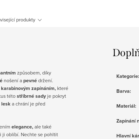
visející produkty
Doplň
gantním
způsobem, díky
Kategorie
é
nošení a
pevné
držení.
ý
karabinovým zapínáním,
které
Barva
:
kus této
stříbrné sady
je pokryt
ý
lesk
a chrání je před
Materiál
:
Zapínání 
řením
elegance,
ale také
 ji oblíbí. Nechte se pohltit
Hlavní k