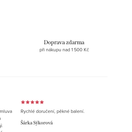
d
Doprava zdarma
při nákupu nad 1 500 Kč
omluva
Rychlé doručení, pěkné balení.
n
Šárka Sýkorová
ý.