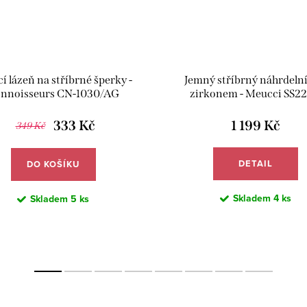
cí lázeň na stříbrné šperky -
Jemný stříbrný náhrdelní
nnoisseurs CN-1030/AG
zirkonem - Meucci SS2
333 Kč
1 199 Kč
349 Kč
DETAIL
DO KOŠÍKU
Skladem
4 ks
Skladem
5 ks