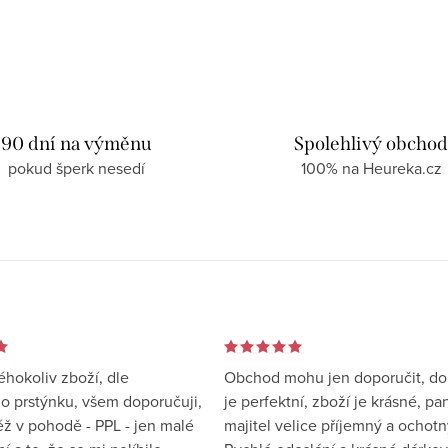
90 dní na výměnu
Spolehlivý obcho
pokud šperk nesedí
100% na Heureka.cz
éhokoliv zboží, dle
Obchod mohu jen doporučit, d
 prstýnku, všem doporučuji,
je perfektní, zboží je krásné, pa
éž v pohodě - PPL - jen malé
majitel velice příjemný a ochotn