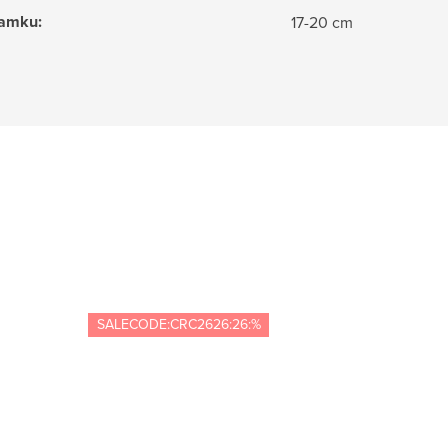
ramku
:
17-20 cm
SALECODE:CRC2626:26:%
SALECOD