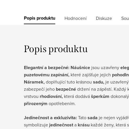
Popis produktu
Hodnocení
Diskuze
Sou
Popis produktu
Elegantní a bezpečné: Náušnice
jsou uzavřeny
ele
puzetovému zapínání,
které zajišťuje jejich
pohodln
Náramek,
doplňující tuto krásnou
sadu,
je uzavřen
zabezpečí jeho
bezpečné
držení na zápěstí. Každý 
vrstvou
rhodiování,
která dodává
šperkům
dokonal
přirozeným
opotřebením.
Jedinečnost a exkluzivita:
Tato
sada
je nejen vyjád
symbolizuje
jedinečnost
a
krásu
každé ženy, která si