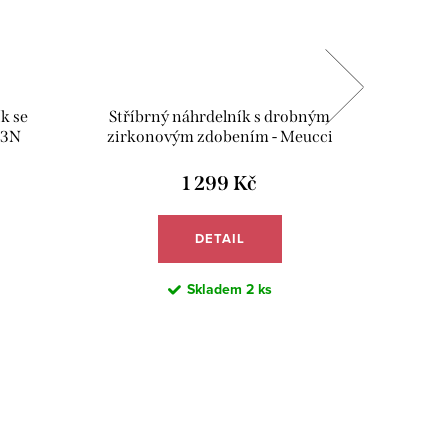
k se
Stříbrný náhrdelník s drobným
Stříbrn
23N
zirkonovým zdobením - Meucci
stovkam
SS192N
1 299 Kč
DETAIL
Skladem
2 ks