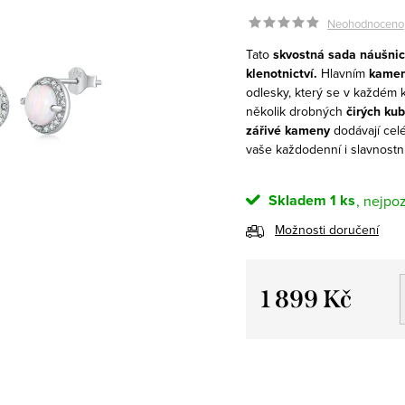
Neohodnoceno
Tato
skvostná sada náušni
klenotnictví.
Hlavním
kame
odlesky, který se v každém
několik drobných
čirých kub
zářivé kameny
dodávají ce
vaše každodenní i slavnostn
Skladem
1 ks
Možnosti doručení
1 899 Kč
Měrná
cena: