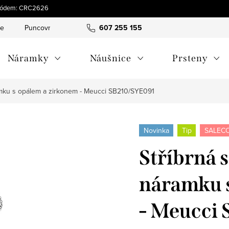
s kódem: CRC2626
ce
Puncovní značky
Hodnocení obchodu
607 255 155
Obchodní pod
Náramky
Náušnice
Prsteny
amku s opálem a zirkonem - Meucci SB210/SYE091
Novinka
Tip
SALECO
Stříbrná 
náramku 
- Meucci