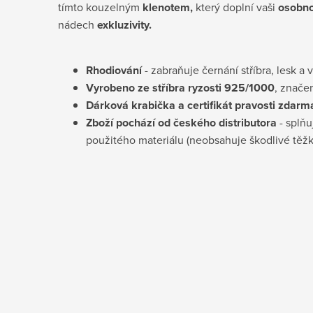
tímto kouzelným
klenotem,
který doplní vaši
osobno
nádech
exkluzivity.
Rhodiování
- zabraňuje černání stříbra, lesk a 
Vyrobeno ze stříbra ryzosti 925/1000
, znače
Dárková krabička a certifikát pravosti
zdarm
Zboží pochází od českého distributora
- splňu
použitého materiálu (neobsahuje škodlivé těž