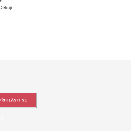
vé
Děkuji
PŘIHLÁSIT SE
jů