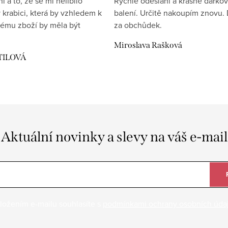
 a to, že se mi nelíbilo
Rychlé odeslání a krásné dárko
 krabici, která by vzhledem k
balení. Určitě nakoupím znovu. 
ému zboží by měla být
za obchůdek.
Miroslava Rašková
TILOVÁ
Aktuální novinky a slevy na váš e-mail
ložením e-mailu souhlasíte s
podmínkami ochrany osobních úda