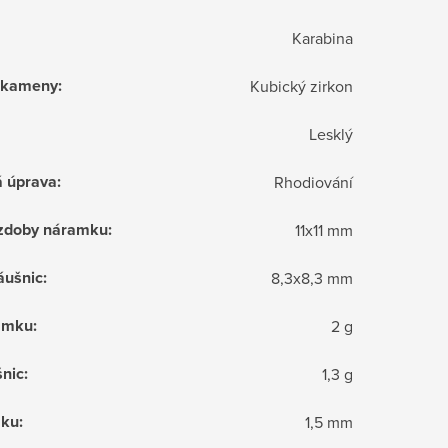
Karabina
í kameny
:
Kubický zirkon
Lesklý
á úprava
:
Rhodiování
zdoby náramku
:
11x11 mm
áušnic
:
8,3x8,3 mm
amku
:
2 g
nic
:
1,3 g
zku
:
1,5 mm