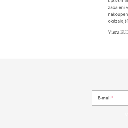
upozornění
zabalení v
nakoupen
okázalejší
Viera KU
E-mail
V