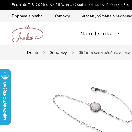
Přejít
Pouze do 7. 8. 2026 sleva 26 % na celý sortiment nezlevněného zboží 
na
Doprava a platba
Kontakty
Vrácení, výměna a reklama
obsah
Náhrdelníky
Domů
Soupravy
Stříbrná sada náušnic a nár