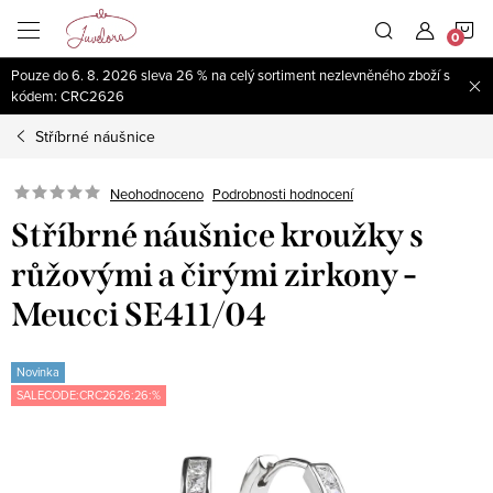
Přejít
N
na
obsah
Pouze do 6. 8. 2026 sleva 26 % na celý sortiment nezlevněného zboží s
K
kódem: CRC2626
Stříbrné náušnice
Neohodnoceno
Podrobnosti hodnocení
Stříbrné náušnice kroužky s
růžovými a čirými zirkony -
Meucci SE411/04
Novinka
SALECODE:CRC2626:26:%