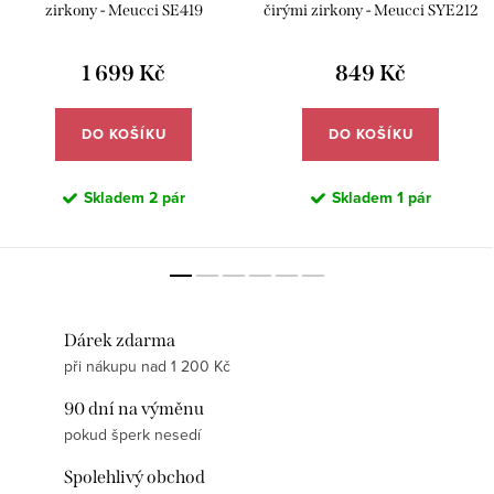
zirkony - Meucci SE419
čirými zirkony - Meucci SYE212
1 699 Kč
849 Kč
DO KOŠÍKU
DO KOŠÍKU
Skladem
2 pár
Skladem
1 pár
Dárek zdarma
při nákupu nad 1 200 Kč
90 dní na výměnu
pokud šperk nesedí
Spolehlivý obchod