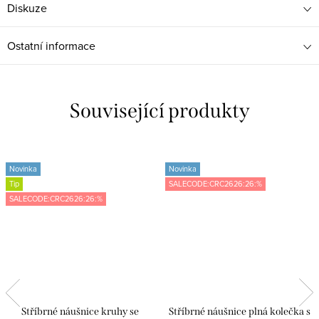
Diskuze
Ostatní informace
Související produkty
Novinka
Novinka
Tip
SALECODE:CRC2626:26:%
SALECODE:CRC2626:26:%
Stříbrné náušnice kruhy se
Stříbrné náušnice plná kolečka s