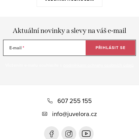
Aktuální novinky a slevy na váš e-mail
E-mail
PŘIHLÁSIT SE
Vložením e-mailu souhlasíte s
podmínkami ochrany osobních údajů
Z
á
607 255 155
p
info
@
juvelora.cz
a
t